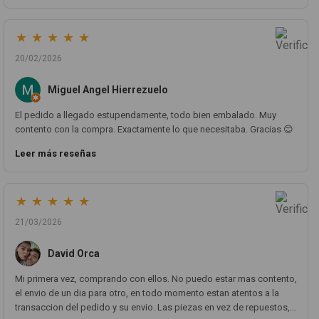
pieza llegó correcta y bien embalada, además de llegarme 2 días
antes de lo esperado.
★
★
★
★
★
20/02/2026
Miguel Angel Hierrezuelo
El pedido a llegado estupendamente, todo bien embalado. Muy
contento con la compra. Exactamente lo que necesitaba. Gracias 😊
Leer más reseñas
★
★
★
★
★
21/03/2026
David Orca
Mi primera vez, comprando con ellos. No puedo estar mas contento,
el envio de un dia para otro, en todo momento estan atentos a la
transaccion del pedido y su envio. Las piezas en vez de repuestos,