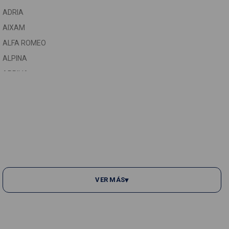
ADRIA
ASTON MARTIN
AIXAM
AUDI
C
ALFA ROMEO
AUTOBIANCHI
C
ALPINA
C
VER MÁS
▾