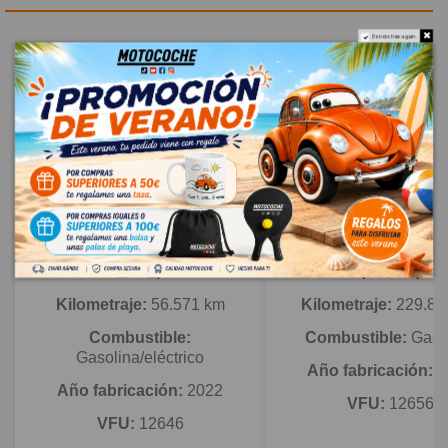
Do not show again.
Novedad
Novedad
TOYOTA RAV 4 V (_A5_,
MAZDA 6 STATION 
_H5_)
(GJ, GL)
Kilometraje:
56.571 km
Kilometraje:
229.80
Combustible:
Combustible:
Gaso
Gasolina/eléctrico
Año fabricación:
2
Año fabricación:
2022
VFU:
12656
VFU:
12646