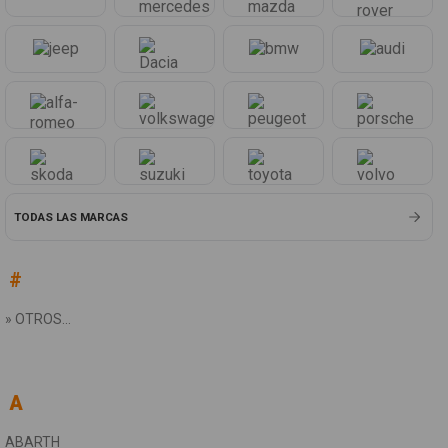
TODAS LAS MARCAS
#
» OTROS...
BE
B
B
A
ABARTH
APRILIA