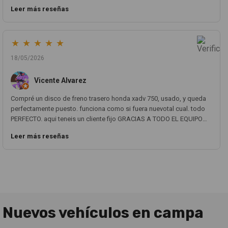
parecen nuevo. Volveré a comprar con ellos sin ninguna duda.
Leer más reseñas
★
★
★
★
★
18/05/2026
Vicente Alvarez
Compré un disco de freno trasero honda xadv 750, usado, y queda
perfectamente puesto. funciona como si fuera nuevotal cual. todo
PERFECTO. aqui teneis un cliente fijo GRACIAS A TODO EL EQUIPO
MOTOCOCHE!!! un 10!!!
Leer más reseñas
Nuevos vehículos en campa