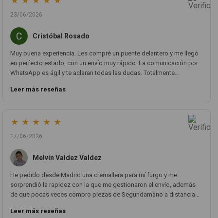
★
★
★
★
★
23/06/2026
Cristóbal Rosado
Muy buena experiencia. Les compré un puente delantero y me llegó
en perfecto estado, con un envío muy rápido. La comunicación por
WhatsApp es ágil y te aclaran todas las dudas. Totalmente
recomendado. Muchas gracias.
Leer más reseñas
★
★
★
★
★
17/06/2026
Melvin Valdez Valdez
He pedido desde Madrid una cremallera para mí furgo y me
sorprendió la rapidez con la que me gestionaron el envío, además
de que pocas veces compro piezas de Segundamano a distancia
por la incertidumbre de que pueda llegar averiada o con
Leer más reseñas
desperfectos que no se aprecian por fotos. Al final todo perfecto, la