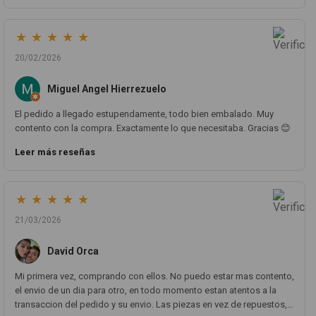
pieza llegó correcta y bien embalada, además de llegarme 2 días
antes de lo esperado.
★
★
★
★
★
20/02/2026
Miguel Angel Hierrezuelo
El pedido a llegado estupendamente, todo bien embalado. Muy
contento con la compra. Exactamente lo que necesitaba. Gracias 😊
Leer más reseñas
★
★
★
★
★
21/03/2026
David Orca
Mi primera vez, comprando con ellos. No puedo estar mas contento,
el envio de un dia para otro, en todo momento estan atentos a la
transaccion del pedido y su envio. Las piezas en vez de repuestos,