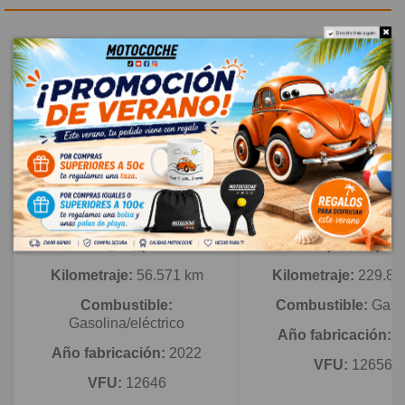
Do not show again.
Novedad
Novedad
TOYOTA RAV 4 V (_A5_,
MAZDA 6 STATION 
_H5_)
(GJ, GL)
Kilometraje:
56.571 km
Kilometraje:
229.80
Combustible:
Combustible:
Gaso
Gasolina/eléctrico
Año fabricación:
2
Año fabricación:
2022
VFU:
12656
VFU:
12646