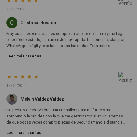
★
★
★
★
★
23/06/2026
Cristóbal Rosado
Muy buena experiencia. Les compré un puente delantero y me llegó
en perfecto estado, con un envío muy rápido. La comunicación por
WhatsApp es ágil y te aclaran todas las dudas. Totalmente
recomendado. Muchas gracias.
Leer más reseñas
★
★
★
★
★
17/06/2026
Melvin Valdez Valdez
He pedido desde Madrid una cremallera para mí furgo y me
sorprendió la rapidez con la que me gestionaron el envío, además
de que pocas veces compro piezas de Segundamano a distancia
por la incertidumbre de que pueda llegar averiada o con
Leer más reseñas
desperfectos que no se aprecian por fotos. Al final todo perfecto, la