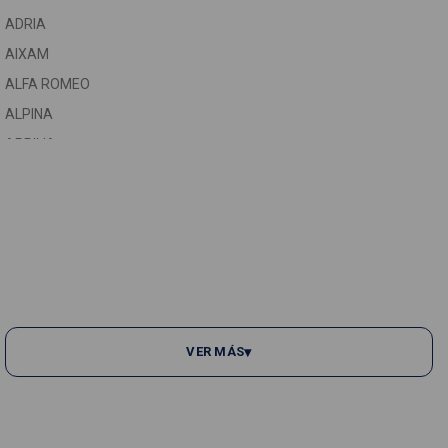
ADRIA
ASTON MARTIN
AIXAM
AUDI
C
ALFA ROMEO
AUTOBIANCHI
C
ALPINA
C
VER MÁS
▾