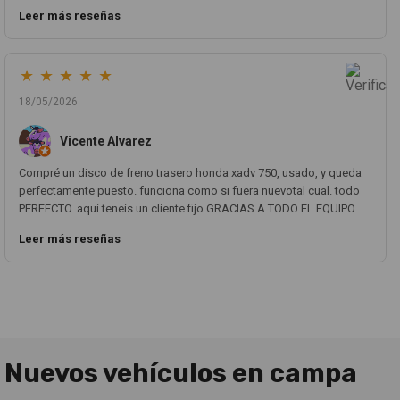
parecen nuevo. Volveré a comprar con ellos sin ninguna duda.
Leer más reseñas
★
★
★
★
★
18/05/2026
Vicente Alvarez
Compré un disco de freno trasero honda xadv 750, usado, y queda
perfectamente puesto. funciona como si fuera nuevotal cual. todo
PERFECTO. aqui teneis un cliente fijo GRACIAS A TODO EL EQUIPO
MOTOCOCHE!!! un 10!!!
Leer más reseñas
Nuevos vehículos en campa