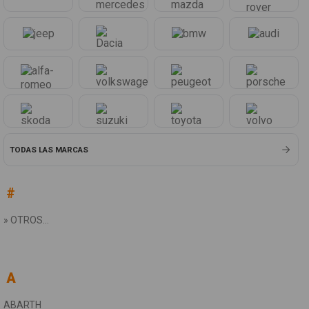
TODAS LAS MARCAS
#
» OTROS...
BE
B
B
A
ABARTH
APRILIA