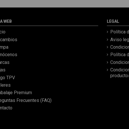
A WEB
LEGAL
icio
Política 
cambios
Aviso leg
ampa
Condicio
nócenos
Política 
rcas
Condicio
jas
Condicio
producto
go TPV
lleres
balaje Premium
eguntas Frecuentes (FAQ)
ntacto