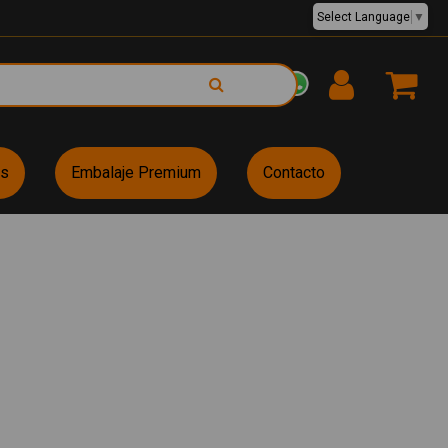
Select Language
▼
EUR €
es
Embalaje Premium
Contacto