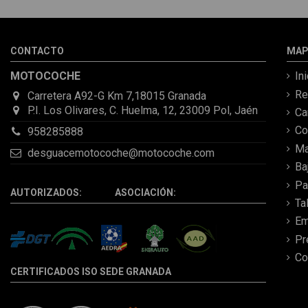
CONTACTO
MAP
MOTOCOCHE
In
Re
Carretera A92-G Km 7,18015 Granada
P.I. Los Olivares, C. Huelma, 12, 23009 Pol, Jaén
C
Co
958285888
Ma
desguacemotocoche@motocoche.com
Ba
Pa
AUTORIZADOS: ASOCIACIÓN:
Ta
Em
Pr
Co
CERTIFICADOS ISO SEDE GRANADA