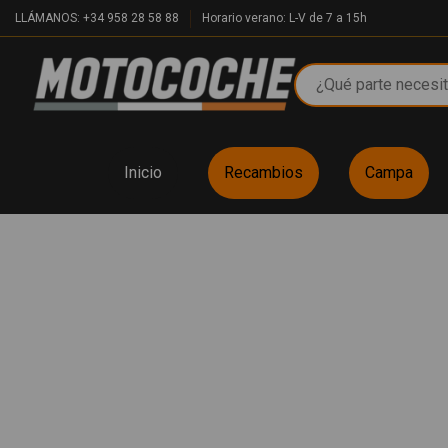
LLÁMANOS: +34 958 28 58 88
Horario verano: L-V de 7 a 15h
Inicio
Recambios
Campa