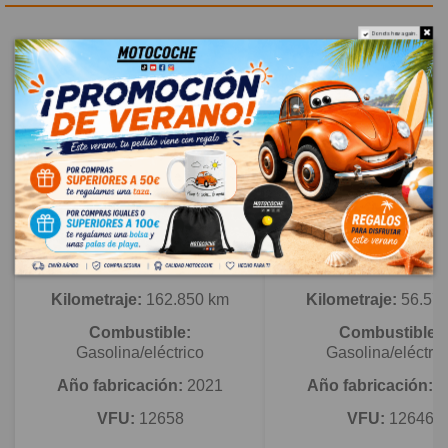
Do not show again.
Novedad
Novedad
TOYOTA COROLLA SEDÁN
TOYOTA RAV 4 V (_
(_E21_)
_H5_)
Kilometraje:
162.850 km
Kilometraje:
56.57
Combustible:
Combustible:
Gasolina/eléctrico
Gasolina/eléctric
Año fabricación:
2021
Año fabricación:
2
VFU:
12658
VFU:
12646