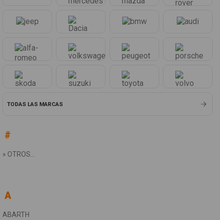
TODAS LAS MARCAS
#
» OTROS...
BE
B
B
A
ABARTH
APRILIA