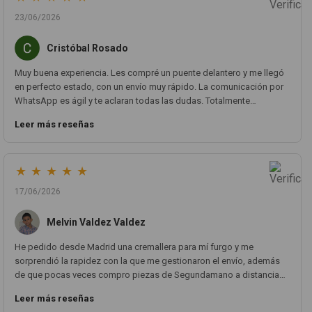
23/06/2026
Cristóbal Rosado
Muy buena experiencia. Les compré un puente delantero y me llegó
en perfecto estado, con un envío muy rápido. La comunicación por
WhatsApp es ágil y te aclaran todas las dudas. Totalmente
recomendado. Muchas gracias.
Leer más reseñas
★
★
★
★
★
17/06/2026
Melvin Valdez Valdez
He pedido desde Madrid una cremallera para mí furgo y me
sorprendió la rapidez con la que me gestionaron el envío, además
de que pocas veces compro piezas de Segundamano a distancia
por la incertidumbre de que pueda llegar averiada o con
Leer más reseñas
desperfectos que no se aprecian por fotos. Al final todo perfecto, la