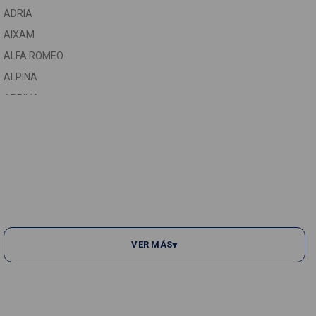
ADRIA
ASTON MARTIN
AIXAM
AUDI
C
ALFA ROMEO
AUTOBIANCHI
C
ALPINA
C
VER MÁS
▾