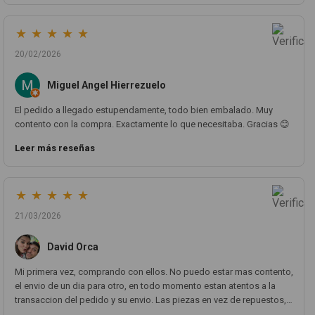
pieza llegó correcta y bien embalada, además de llegarme 2 días
antes de lo esperado.
★
★
★
★
★
20/02/2026
Miguel Angel Hierrezuelo
El pedido a llegado estupendamente, todo bien embalado. Muy
contento con la compra. Exactamente lo que necesitaba. Gracias 😊
Leer más reseñas
★
★
★
★
★
21/03/2026
David Orca
Mi primera vez, comprando con ellos. No puedo estar mas contento,
el envio de un dia para otro, en todo momento estan atentos a la
transaccion del pedido y su envio. Las piezas en vez de repuestos,
parecen nuevo. Volveré a comprar con ellos sin ninguna duda.