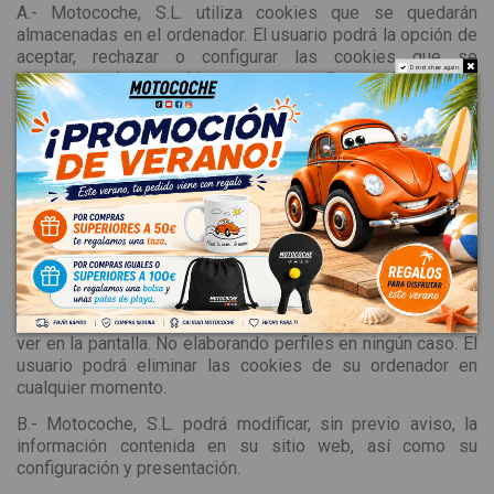
A.- Motocoche, S.L. utiliza cookies que se quedarán
almacenadas en el ordenador. El usuario podrá la opción de
aceptar, rechazar o configurar las cookies que se
Do not show again.
almacenan. Las cookies son pequeños archivos que
nuestro ordenador envía al suyo, pero que no nos
proporcionan información ni sobre su nombre, ni sobre
cualquier dato de carácter personal suyo. Cuando el usuario
se encuentre navegando por las páginas web de
Motocoche, S.L. el servidor donde se encuentra alojada
reconoce automáticamente la dirección IP de su ordenador,
el día y la hora en la que comienza la visita, en la que
abandona la visita, así como información sobre las distintas
secciones consultadas. Es necesario que el servidor
conozca estos datos para poder comunicarse y enviarle la
petición realizada y que a través del navegador se pueda
ver en la pantalla. No elaborando perfiles en ningún caso. El
usuario podrá eliminar las cookies de su ordenador en
cualquier momento.
B.- Motocoche, S.L. podrá modificar, sin previo aviso, la
información contenida en su sitio web, así como su
configuración y presentación.