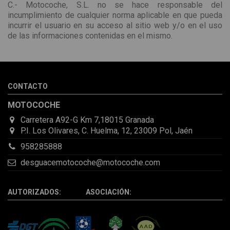
C.- Motocoche, S.L. no se hace responsable del
incumplimiento de cualquier norma aplicable en que pueda
incurrir el usuario en su acceso al sitio web y/o en el uso
de las informaciones contenidas en el mismo.
CONTACTO
MOTOCOCHE
Carretera A92-G Km 7,18015 Granada
P.I. Los Olivares, C. Huelma, 12, 23009 Pol, Jaén
958285888
desguacemotocoche@motocoche.com
AUTORIZADOS: ASOCIACIÓN: