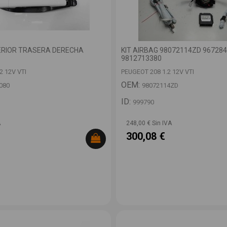
RIOR TRASERA DERECHA
KIT AIRBAG 98072114ZD 96728
9812713380
2 12V VTI
PEUGEOT 208 1.2 12V VTI
OEM:
080
98072114ZD
ID:
999790
A
248,00 € Sin IVA
300,08 €