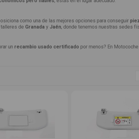
conómicos pero fiables
, estás en el lugar adecuado.
posiciona como una de las mejores opciones para conseguir
pie
 talleres de
Granada
y
Jaén
, donde tenemos nuestras sedes fís
prar un
recambio usado certificado
por menos? En Motocoche 