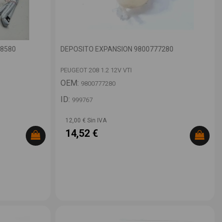
48580
DEPOSITO EXPANSION 9800777280
PEUGEOT 208 1.2 12V VTI
OEM:
9800777280
ID:
999767
12,00 € Sin IVA
14,52 €