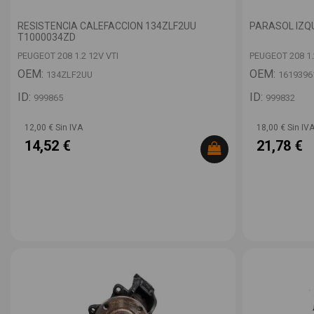
RESISTENCIA CALEFACCION 134ZLF2UU
PARASOL IZQ
T1000034ZD
PEUGEOT 208 1.2 12V VTI
PEUGEOT 208 1.
OEM:
OEM:
134ZLF2UU
1619396
ID:
ID:
999865
999832
12,00 € Sin IVA
18,00 € Sin IV
14,52 €
21,78 €