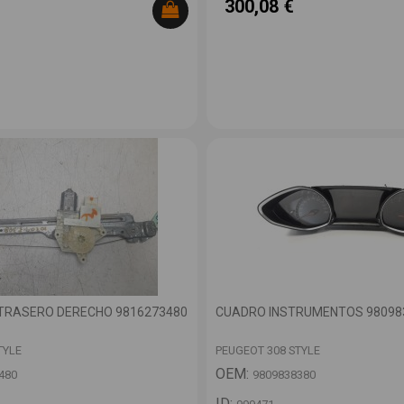
300,08 €
TRASERO DERECHO 9816273480
CUADRO INSTRUMENTOS 98098
TYLE
PEUGEOT 308 STYLE
OEM:
480
9809838380
ID: