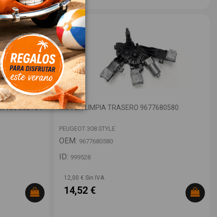
9180 86ET34
MOTOR LIMPIA TRASERO 9677680580
PEUGEOT 308 STYLE
OEM:
9677680580
ID:
999528
12,00 € Sin IVA
14,52 €