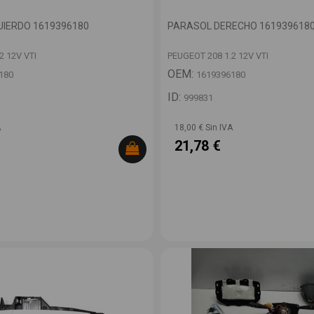
UIERDO 1619396180
PARASOL DERECHO 161939618
2 12V VTI
PEUGEOT 208 1.2 12V VTI
OEM:
180
1619396180
ID:
999831
A
18,00 € Sin IVA
21,78 €