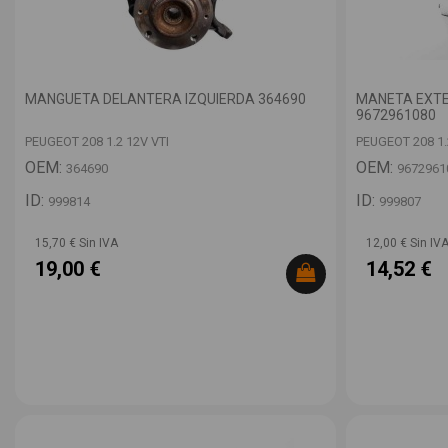
MANGUETA DELANTERA IZQUIERDA 364690
MANETA EXTE
9672961080
PEUGEOT 208 1.2 12V VTI
PEUGEOT 208 1.
OEM:
OEM:
364690
9672961
ID:
ID:
999814
999807
15,70 € Sin IVA
12,00 € Sin IV
19,00 €
14,52 €