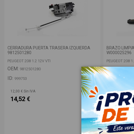
CERRADURA PUERTA TRASERA IZQUIERDA
BRAZO LIMPI
9812501280
W000025296
PEUGEOT 208 1.2 12V VTI
PEUGEOT 208 1.
OEM:
OEM:
9812501280
9673234
ID:
ID:
999753
999734
12,00 € Sin IVA
12,00 € Sin IV
14,52 €
14,52 €