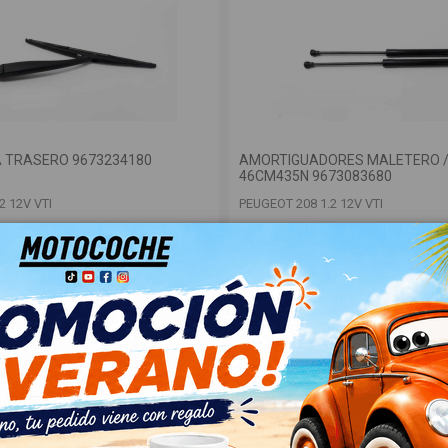
A TRASERO 9673234180
AMORTIGUADORES MALETERO 
46CM435N 9673083680
2 12V VTI
PEUGEOT 208 1.2 12V VTI
OEM:
180
46CM435N
ID:
999717
A
18,00 € Sin IVA
21,78 €