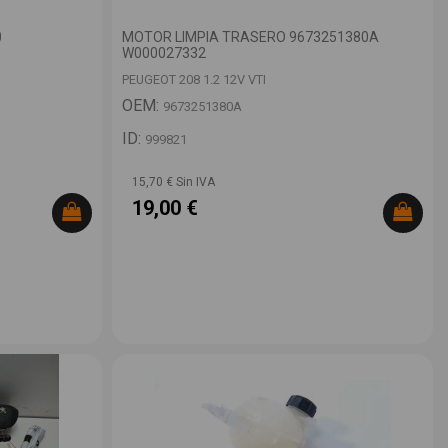
0
MOTOR LIMPIA TRASERO 9673251380A
W000027332
PEUGEOT 208 1.2 12V VTI
OEM:
9673251380A
ID:
999821
15,70 € Sin IVA
19,00 €