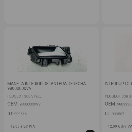
MANETA INTERIOR DELANTERA DERECHA
INTERRUPTOR
98000000VV
PEUGEOT 308 STYLE
PEUGEOT 308 S
OEM:
OEM:
98000000VV
9803330
ID:
ID:
999516
999507
12,00 € Sin IVA
12,00 € Sin IV