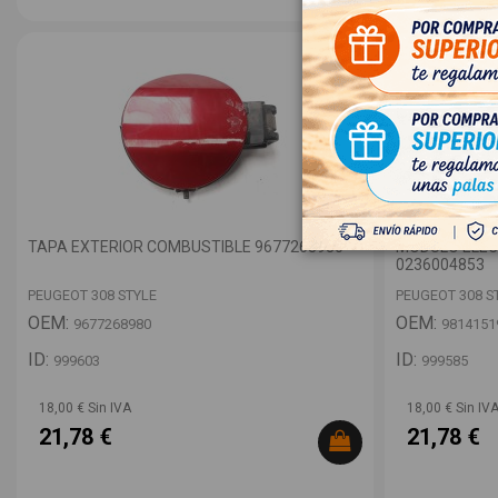
TAPA EXTERIOR COMBUSTIBLE 9677268980
MODULO ELEC
0236004853
PEUGEOT 308 STYLE
PEUGEOT 308 S
OEM:
OEM:
9677268980
9814151
ID:
ID:
999603
999585
18,00 € Sin IVA
18,00 € Sin IV
21,78 €
21,78 €