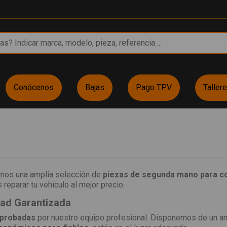
Conócenos
Bajas
Pago TPV
Taller
emos una amplia selección de
piezas de segunda mano para c
reparar tu vehículo al mejor precio.
dad Garantizada
 probadas
por nuestro equipo profesional. Disponemos de un a