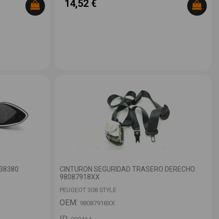
14,52 €
38380
CINTURON SEGURIDAD TRASERO DERECHO
98087918XX
PEUGEOT 308 STYLE
OEM:
98087918XX
ID: