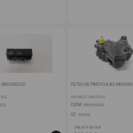
 98033305ZD
FILTRO DE PARTICULAS 9800390
TYLE
PEUGEOT 308 STYLE
OEM:
5ZD
9800390280
ID:
999490
A
248,00 € Sin IVA