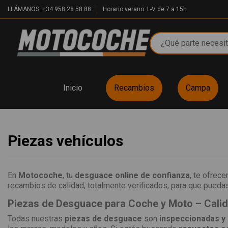
LLÁMANOS: +34 958 28 58 88
Horario verano: L-V de 7 a 15h
Inicio
Recambios
Campa
Piezas vehículos
En
Motocoche
, tu
desguace online de confianza
, te ofrec
recambios de calidad, totalmente verificados, para que puedas 
Piezas de Desguace para Coche y Moto – Cali
Todas nuestras
piezas de desguace
son
inspeccionadas y