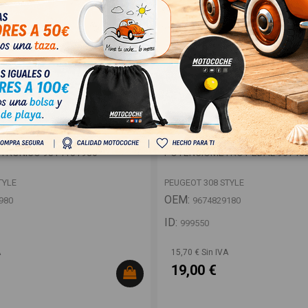
TRONICO 9814151980
POTENCIOMETRO PEDAL 967482
TYLE
PEUGEOT 308 STYLE
OEM:
980
9674829180
ID:
999550
A
15,70 € Sin IVA
19,00 €