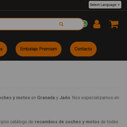
Select Language
▼
EUR €
es
Embalaje Premium
Contacto
oches y motos
en
Granada
y
Jaén
. Nos especializamos en
mplio catálogo de
recambios de coches y motos
de todas