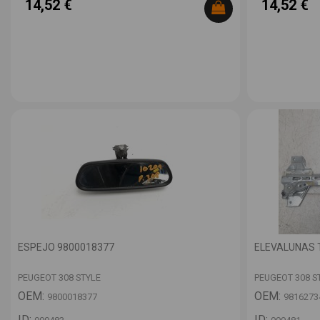
14,52 €
14,52 €
ESPEJO 9800018377
ELEVALUNAS 
PEUGEOT 308 STYLE
PEUGEOT 308 S
OEM:
OEM:
9800018377
9816273
ID:
ID: