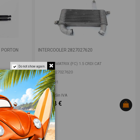
/ PORTON
INTERCOOLER 2827027620
HYUNDAI MATRIX (FC) 1.5 CRDI CAT
Do not show again.
OEM:
2827027620
ID:
999691
18,00 € Sin IVA
21,78 €