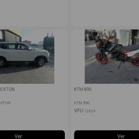
 REXTON
KTM 890
EXTON
KTM 890
VFU
12624
Ver
Ver