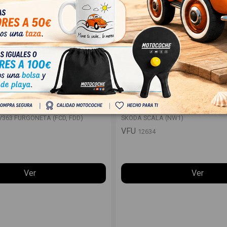
 V363 FURGONETA (FCD, FDD)
SKODA SCALA (NW1)
V363 FURGONETA (FCD, FDD)
SKODA SCALA (NW1)
VFU
12634
Ver
Ver