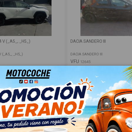
 V (_A5_, _H5_)
DACIA SANDERO III
 (_A5_, _H5_)
DACIA SANDERO III
VFU
12645
Ver
Ver