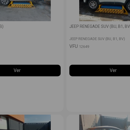
B)
JEEP RENEGADE SUV (BU, B1, BV
)
JEEP RENEGADE SUV (BU, B1, BV)
VFU
12649
Ver
Ver