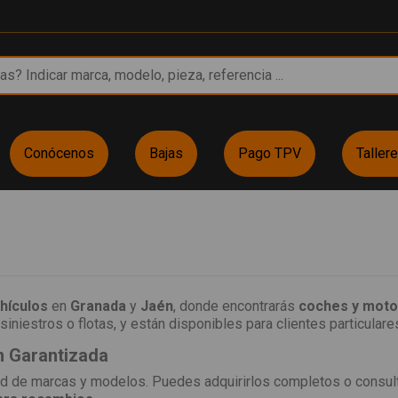
Conócenos
Bajas
Pago TPV
Taller
hículos
en
Granada
y
Jaén
, donde encontrarás
coches y motos
siniestros o flotas, y están disponibles para clientes particulares
n Garantizada
d de marcas y modelos. Puedes adquirirlos completos o consulta