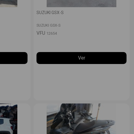
SUZUKI GSX-S
SUZUKI GSX-S
VFU
12654
Ver