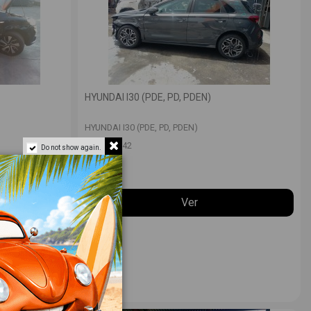
HYUNDAI I30 (PDE, PD, PDEN)
HYUNDAI I30 (PDE, PD, PDEN)
VFU
12642
Do not show again.
Ver