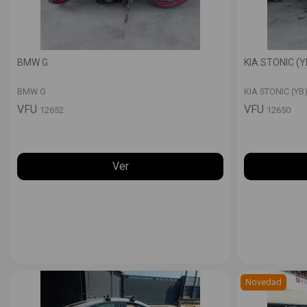
BMW G
KIA STONIC (Y
BMW G
KIA STONIC (YB
VFU
VFU
12652
12650
Ver
Novedad