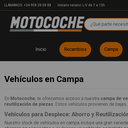
LLÁMANOS: +34 958 28 58 88
Horario verano: L-V de 7 a 15h
Inicio
Recambios
Campa
Vehículos en Campa
En
Motocoche
, te ofrecemos acceso a nuestra
campa de ve
reutilización de piezas
. Estos vehículos provienen de bajas, 
Vehículos para Despiece: Ahorro y Reutilizació
Nuestro stock de vehículos en campa incluye una gran varieda