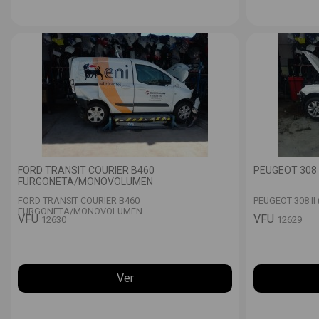
FORD TRANSIT COURIER B460
PEUGEOT 308 II
FURGONETA/MONOVOLUMEN
FORD TRANSIT COURIER B460
PEUGEOT 308 II (
FURGONETA/MONOVOLUMEN
VFU
VFU
12630
12629
Ver