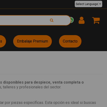
Select Language
▼
EUR €
es
Embalaje Premium
Contacto
 disponibles para despiece, venta completa o
, talleres y profesionales del sector.
r por piezas específicas. Esta opción es ideal si buscas