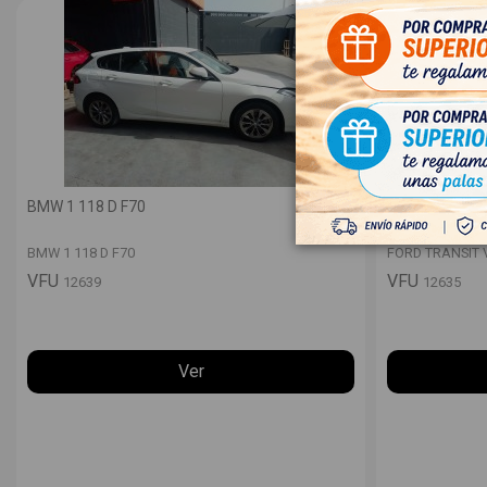
BMW 1 118 D F70
FORD TRANSIT
BMW 1 118 D F70
FORD TRANSIT 
VFU
VFU
12639
12635
Ver