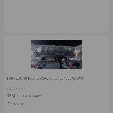
TORPEDO 501004507AADYJ 501004507AADYJ
OMODA 5 1.6
OEM:
501004507AADYJ
ID:
1547186