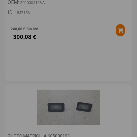
OEM:
202000515AA
ID:
1547156
248,00 € Sin IVA
300,08 €
PILOTO MATRICULA 605000193