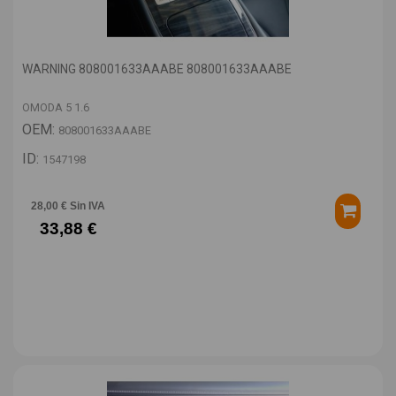
WARNING 808001633AAABE 808001633AAABE
OMODA 5 1.6
OEM:
808001633AAABE
ID:
1547198
28,00 € Sin IVA
33,88 €