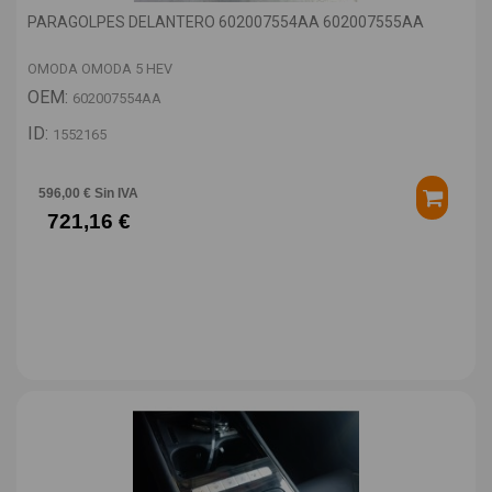
PARAGOLPES DELANTERO 602007554AA 602007555AA
OMODA OMODA 5 HEV
OEM:
602007554AA
ID:
1552165
596,00 € Sin IVA
721,16 €