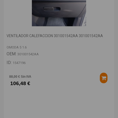
VENTILADOR CALEFACCION 301001542AA 301001542AA
OMODA 5 1.6
OEM:
301001542AA
ID:
1547196
88,00 € Sin IVA
106,48 €