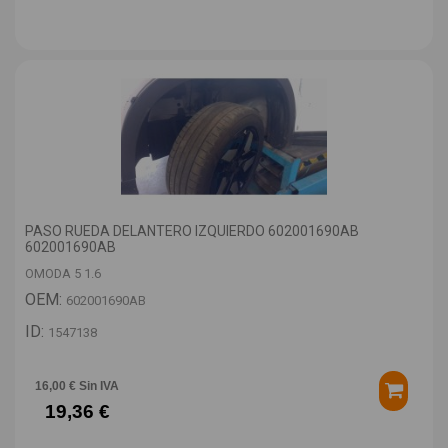
PASO RUEDA DELANTERO IZQUIERDO 602001690AB
602001690AB
OMODA 5 1.6
OEM:
602001690AB
ID:
1547138
16,00 € Sin IVA
19,36 €