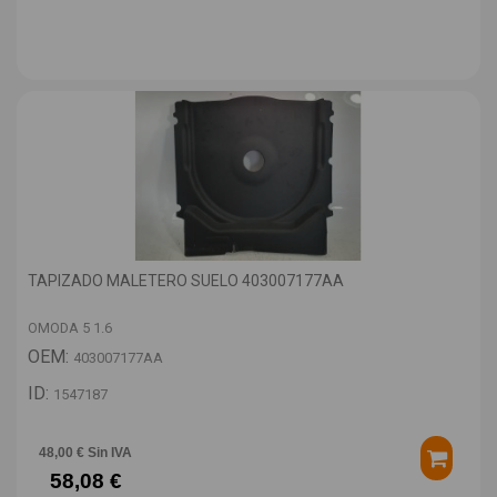
TAPIZADO MALETERO SUELO 403007177AA
OMODA 5 1.6
OEM:
403007177AA
ID:
1547187
48,00 € Sin IVA
58,08 €