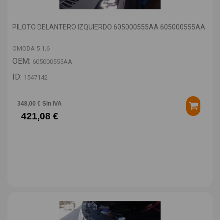
PILOTO DELANTERO IZQUIERDO 605000555AA 605000555AA
OMODA 5 1.6
OEM:
605000555AA
ID:
1547142
348,00 € Sin IVA
421,08 €