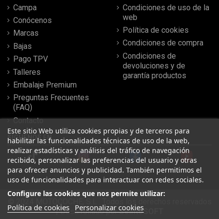
Campa
Condiciones de uso de la
web
Conócenos
Política de cookies
Marcas
Condiciones de compra
Bajas
Condiciones de
Pago TPV
devoluciones y de
Talleres
garantía productos
Embalaje Premium
Preguntas Frecuentes
(FAQ)
Contacto
Este sitio Web utiliza cookies propias y de terceros para
SÍGUENOS EN
habilitar las funcionalidades técnicas de uso de la web,
realizar estadísticas y análisis del tráfico de navegación
recibido, personalizar las preferencias del usuario y otras
para ofrecer anuncios y publicidad. También permitimos el
uso de funcionalidades para interactuar con redes sociales.
Configure las cookies que nos permite utilizar:
© 2024 MOTOCOCHE, S.L . Todos los derechos reservados
Política de cookies
Personalizar cookies
| Desarrollado por
SeintoSOFT