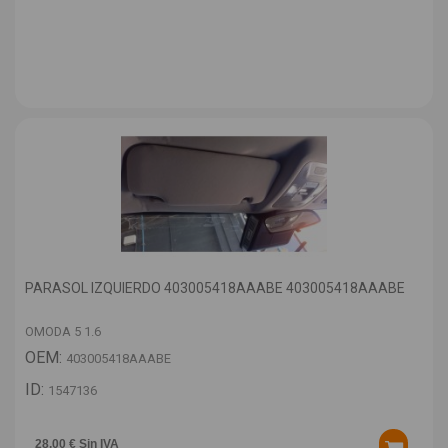
PARASOL IZQUIERDO 403005418AAABE 403005418AAABE
OMODA 5 1.6
OEM:
403005418AAABE
ID:
1547136
28,00 € Sin IVA