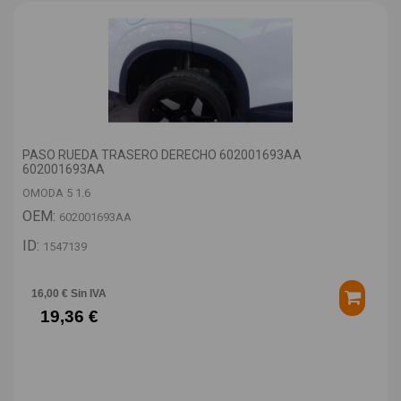
PASO RUEDA TRASERO DERECHO 602001693AA
602001693AA
OMODA 5 1.6
OEM:
602001693AA
ID:
1547139
16,00 € Sin IVA
19,36 €