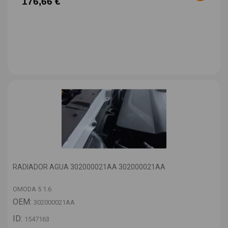
176,66 €
RADIADOR AGUA 302000021AA 302000021AA
OMODA 5 1.6
OEM:
302000021AA
ID:
1547163