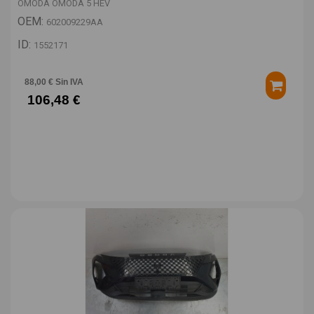
OMODA OMODA 5 HEV
OEM:
602009229AA
ID:
1552171
88,00 € Sin IVA
106,48 €