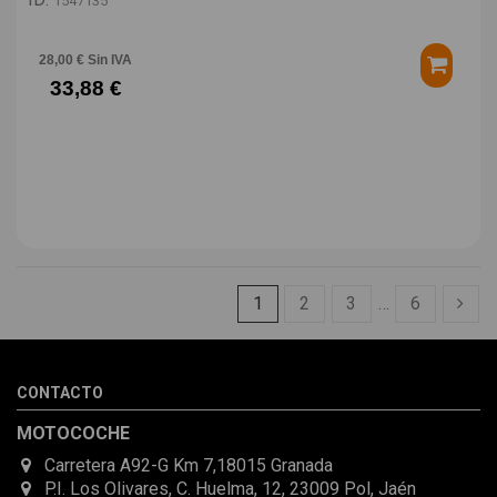
1547135
28,00 € Sin IVA
33,88 €
1
2
3
…
6
CONTACTO
MOTOCOCHE
Carretera A92-G Km 7,18015 Granada
P.I. Los Olivares, C. Huelma, 12, 23009 Pol, Jaén