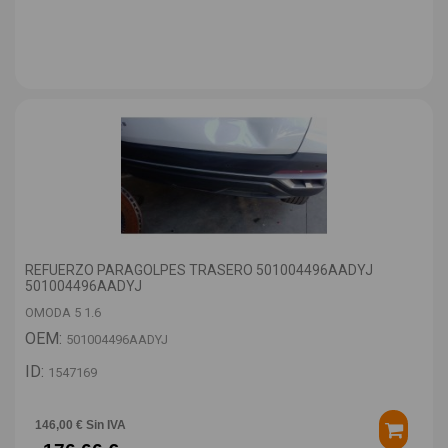
REFUERZO PARAGOLPES TRASERO 501004496AADYJ
501004496AADYJ
OMODA 5 1.6
OEM:
501004496AADYJ
ID:
1547169
146,00 € Sin IVA