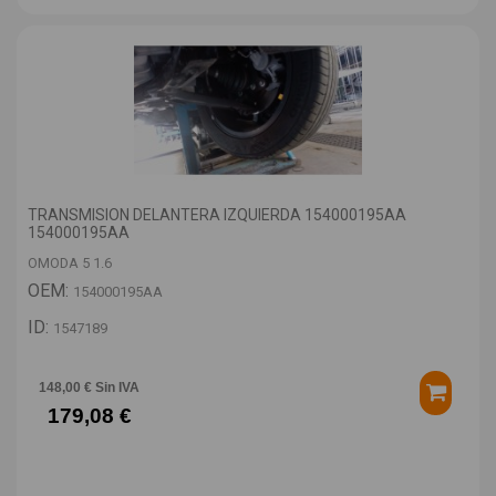
TRANSMISION DELANTERA IZQUIERDA 154000195AA
154000195AA
OMODA 5 1.6
OEM:
154000195AA
ID:
1547189
148,00 € Sin IVA
179,08 €