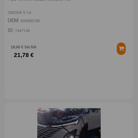
OMODA 5 1.6
OEM:
605000193
ID:
1547143
18,00 € Sin IVA
21,78 €