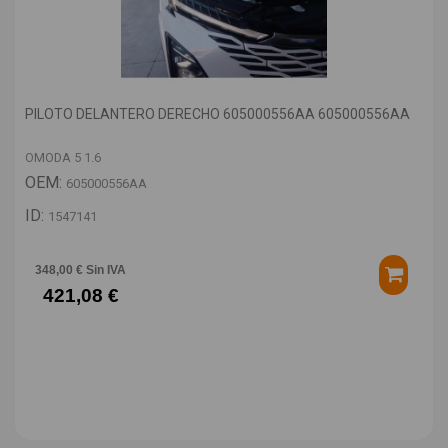
PILOTO DELANTERO DERECHO 605000556AA 605000556AA
OMODA 5 1.6
OEM:
605000556AA
ID:
1547141
348,00 € Sin IVA
421,08 €