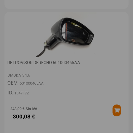
RETROVISOR DERECHO 601000465AA
OMODA 5 1.6
OEM:
601000465AA
ID:
1547172
248,00 € Sin IVA
300,08 €