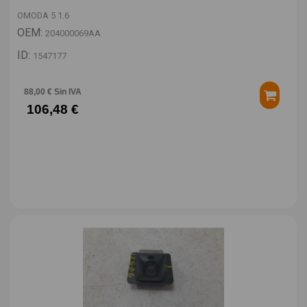
OMODA 5 1.6
OEM:
204000069AA
ID:
1547177
88,00 € Sin IVA
106,48 €