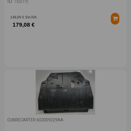
ID:
1552172
148,00 € Sin IVA
179,08 €
CUBRECARTER 602009229AA