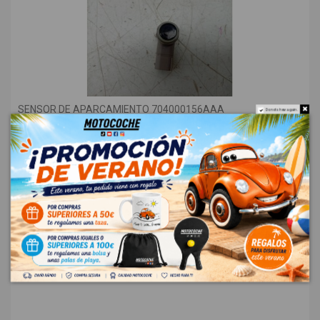
SENSOR DE APARCAMIENTO 704000156AAA
Do not show again.
OMODA 5 1.6
OEM:
-
ID:
1547174
18,00 € Sin IVA
21,78 €