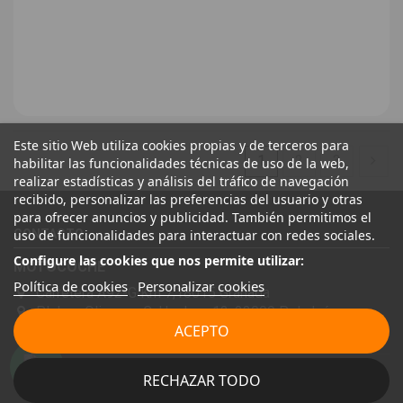
Este sitio Web utiliza cookies propias y de terceros para
1
2
3
habilitar las funcionalidades técnicas de uso de la web,
realizar estadísticas y análisis del tráfico de navegación
recibido, personalizar las preferencias del usuario y otras
para ofrecer anuncios y publicidad. También permitimos el
CONTACTO
uso de funcionalidades para interactuar con redes sociales.
Configure las cookies que nos permite utilizar:
MOTOCOCHE
Política de cookies
Personalizar cookies
Carretera A92-G Km 7,18015 Granada
P.I. Los Olivares, C. Huelma, 12, 23009 Pol, Jaén
ACEPTO
958285888
desguacemotocoche@motocoche.com
RECHAZAR TODO