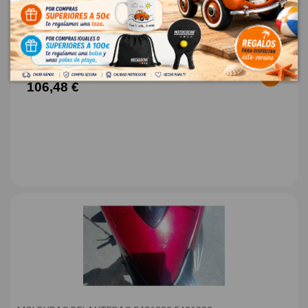
OEM:
2411676
ID:
1547734
88,00 € Sin IVA
106,48 €