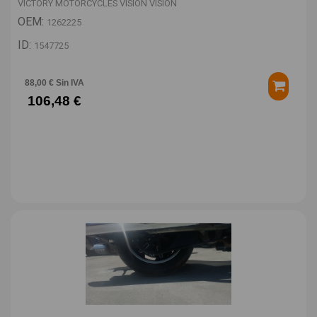
VICTORY MOTORCYCLES VISION VISION
OEM:
1262225
ID:
1547725
88,00 € Sin IVA
106,48 €