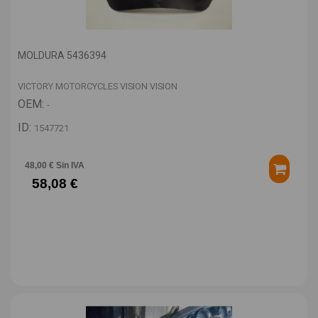
MOLDURA 5436394
VICTORY MOTORCYCLES VISION VISION
OEM:
-
ID:
1547721
48,00 € Sin IVA
58,08 €