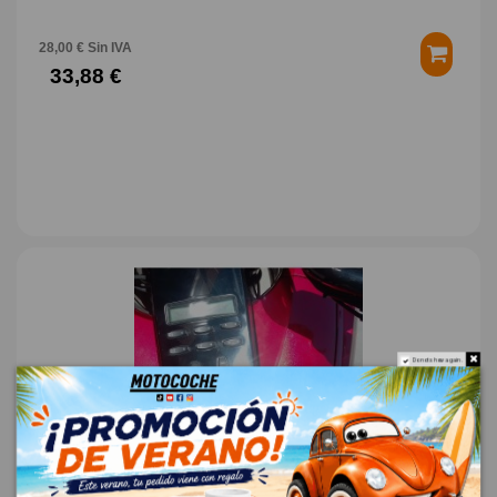
28,00 € Sin IVA
33,88 €
Do not show again.
SISTEMA AUDIO / RADIO CD 2411676 2411676
VICTORY MOTORCYCLES VISION VISION