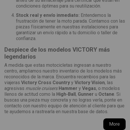
antes de su almacenaje para certificar que están en
condiciones óptimas para su reutilización.
Stock real y envío inmediato:
Entendemos la
frustración de tener la moto parada. Contamos con las
piezas físicamente en nuestras instalaciones para
garantizar un envío rápido a tu domicilio o taller de
confianza.
Despiece de los modelos VICTORY más
legendarios
A medida que estas motocicletas ingresan a nuestro
centro, ampliamos nuestro inventario de los modelos más
reconocidos de la marca. Encuentra recambios para las
viajeras
Victory Cross Country
y
Victory Vision
, las
agresivas
muscle cruisers
Hammer
y
Vegas
, o modelos
llenos de actitud como la
High-Ball
,
Gunner
u
Octane
. Si
buscas una pieza muy concreta y no logras verla, ponte en
contacto con nuestro equipo de atención al cliente para que
te ayudemos a rastrearla en nuestra base de datos.
More