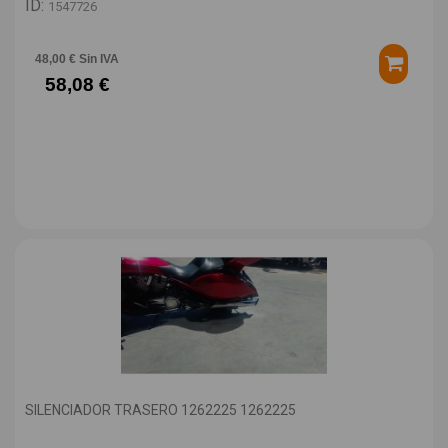
ID:
1547726
48,00 € Sin IVA
58,08 €
SILENCIADOR TRASERO 1262225 1262225