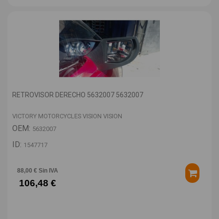
RETROVISOR DERECHO 5632007 5632007
VICTORY MOTORCYCLES VISION VISION
OEM:
5632007
ID:
1547717
88,00 € Sin IVA
106,48 €