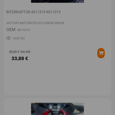
INTERRUPTOR 4011319 4011319
VICTORY MOTORCYCLES VISION VISION
OEM:
4011319
ID:
1547741
28,00 € Sin IVA
33,88 €