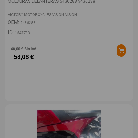
MOLDURAS DELANTERAS 5436288 5436288
VICTORY MOTORCYCLES VISION VISION
OEM:
5436288
ID:
1547733
48,00 € Sin IVA
58,08 €