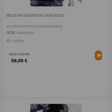
MOLDURA 5436393520 5436393520
VICTORY MOTORCYCLES VISION VISION
OEM:
5436393520
ID:
1547731
48,00 € Sin IVA
58,08 €