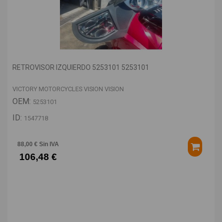
RETROVISOR IZQUIERDO 5253101 5253101
VICTORY MOTORCYCLES VISION VISION
OEM:
5253101
ID:
1547718
88,00 € Sin IVA
106,48 €