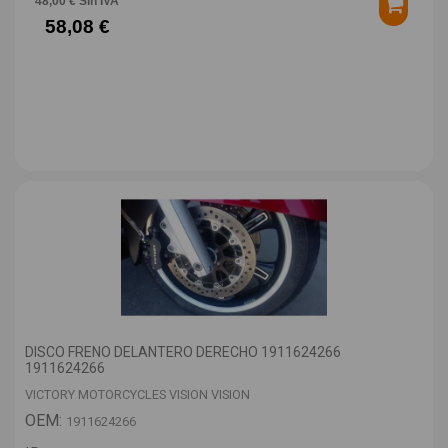
48,00 € Sin IVA
58,08 €
DISCO FRENO DELANTERO DERECHO 1911624266
1911624266
VICTORY MOTORCYCLES VISION VISION
OEM:
1911624266