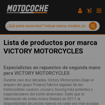
0
Lista de productos por marca
VICTORY MOTORCYCLES
Especialistas en repuestos de segunda mano
para VICTORY MOTORCYCLES
Durante casi dos décadas, Victory Motorcycles (bajo el
amparo del grupo Polaris) fabricó algunas de las
motocicletas
custom
,
cruiser
y
touring
más potentes y
espectaculares del estilo americano. Dado que la
fabricación de estas motos finalizó en 2017, la
disponibilidad de piezas nuevas es cada vez más escasa.