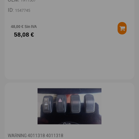
1911507
ID:
1547745
48,00 € Sin IVA
58,08 €
WARNING 4011318 4011318