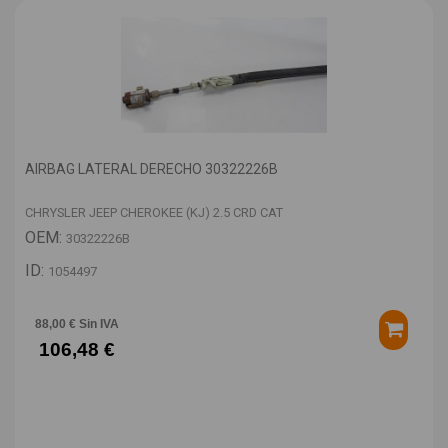
AIRBAG LATERAL DERECHO 30322226B
CHRYSLER JEEP CHEROKEE (KJ) 2.5 CRD CAT
OEM:
30322226B
ID:
1054497
88,00 € Sin IVA
106,48 €