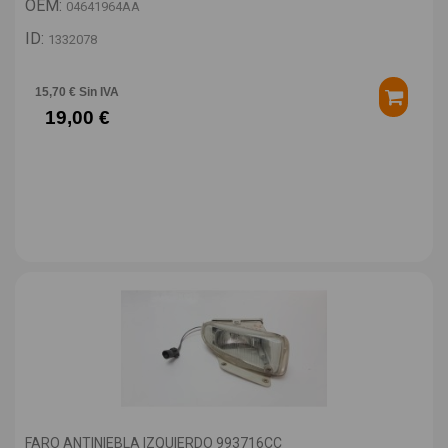
OEM:
04641964AA
ID:
1332078
15,70 € Sin IVA
19,00 €
FARO ANTINIEBLA IZQUIERDO 993716CC