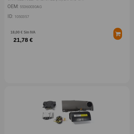
OEM:
55360030AG
ID:
1050357
18,00 € Sin IVA
21,78 €