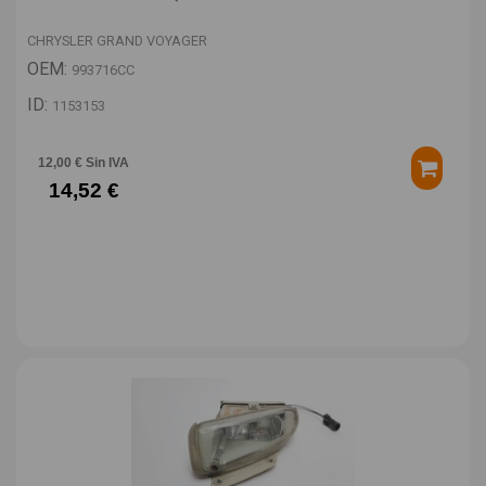
CHRYSLER GRAND VOYAGER
OEM:
993716CC
ID:
1153153
12,00 € Sin IVA
14,52 €