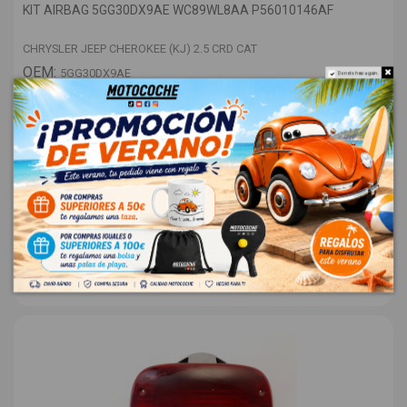
KIT AIRBAG 5GG30DX9AE WC89WL8AA P56010146AF
CHRYSLER JEEP CHEROKEE (KJ) 2.5 CRD CAT
OEM:
5GG30DX9AE
Do not show again.
ID:
1050089
148,00 € Sin IVA
179,08 €