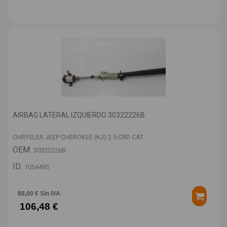
AIRBAG LATERAL IZQUIERDO 30322226B
CHRYSLER JEEP CHEROKEE (KJ) 2.5 CRD CAT
OEM:
30322226B
ID:
1054495
88,00 € Sin IVA
106,48 €