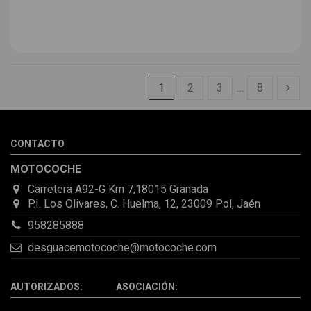
1
2
3
…
8
CONTACTO
MOTOCOCHE
Carretera A92-G Km 7,18015 Granada
P.I. Los Olivares, C. Huelma, 12, 23009 Pol, Jaén
958285888
desguacemotocoche@motocoche.com
AUTORIZADOS: ASOCIACIÓN: