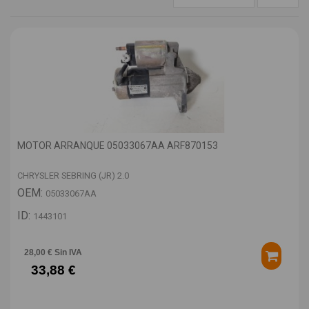
MOTOR ARRANQUE 05033067AA ARF870153
CHRYSLER SEBRING (JR) 2.0
OEM:
05033067AA
ID:
1443101
28,00 € Sin IVA
33,88 €