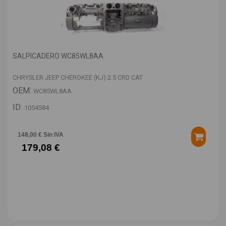
SALPICADERO WC85WL8AA
CHRYSLER JEEP CHEROKEE (KJ) 2.5 CRD CAT
OEM:
WC85WL8AA
ID:
1054584
148,00 € Sin IVA
179,08 €