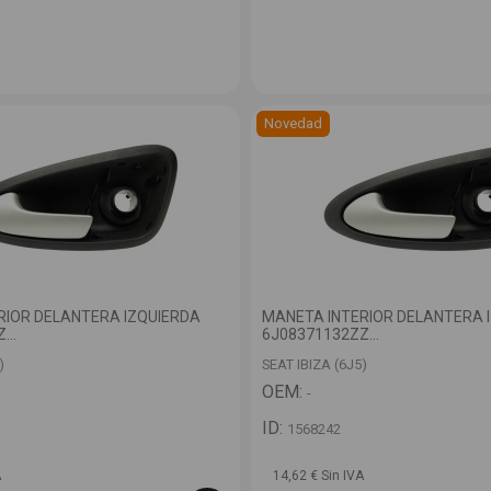
Novedad
RIOR DELANTERA IZQUIERDA
MANETA INTERIOR DELANTERA 
...
6J08371132ZZ...
)
SEAT IBIZA (6J5)
OEM:
-
ID:
1568242
A
14,62 € Sin IVA