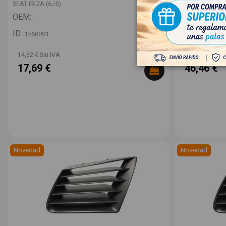
SEAT IBIZA (6J5)
SEAT LEON (1P1
OEM:
OEM:
-
-
ID:
ID:
1568091
1568013
14,62 € Sin IVA
38,40 € Sin IV
17,69 €
46,46 €
Novedad
Novedad