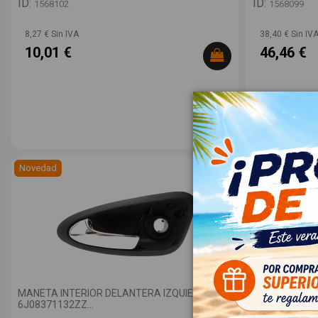
ID:
ID:
1568102
1568099
8,27 € Sin IVA
38,40 € Sin IV
10,01 €
46,46 €
Novedad
Novedad
MANETA INTERIOR DELANTERA IZQUIERDA
PILOTO TRASE
6J08371132ZZ...