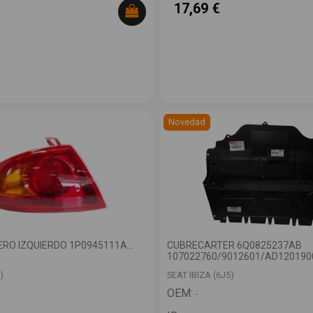
17,69 €
Novedad
RO IZQUIERDO 1P0945111A...
CUBRECARTER 6Q0825237AB
107022760/9012601/AD120190
)
SEAT IBIZA (6J5)
OEM:
-