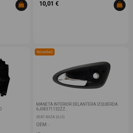
10,01 €
Novedad
MANETA INTERIOR DELANTERA IZQUIERDA
0
6J08371132ZZ...
SEAT IBIZA (6J5)
OEM:
-