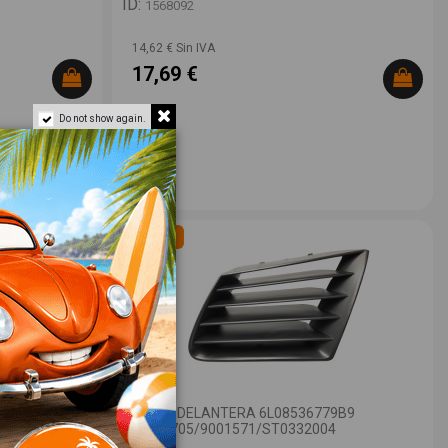
ID:
1568092
14,62 € Sin IVA
17,69 €
Do not show again.
Novedad
41702...
REJILLA DELANTERA 6L08536779B9
107211705/9001571/ST0332004