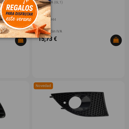
SEAT IBIZA (6L1)
OEM:
-
ID:
1567944
13,00 € Sin IVA
15,73 €
Novedad