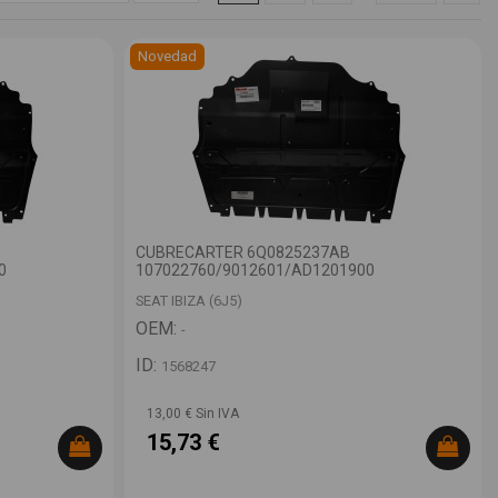
Novedad
CUBRECARTER 6Q0825237AB
0
107022760/9012601/AD1201900
SEAT IBIZA (6J5)
OEM:
-
ID:
1568247
13,00 € Sin IVA
15,73 €