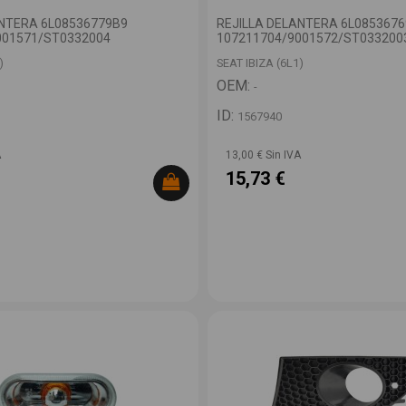
ANTERA 6L08536779B9
REJILLA DELANTERA 6L085367
001571/ST0332004
107211704/9001572/ST033200
)
SEAT IBIZA (6L1)
OEM:
-
ID:
1567940
A
13,00 € Sin IVA
15,73 €