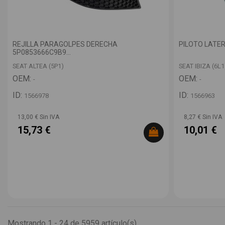
REJILLA PARAGOLPES DERECHA
PILOTO LATER
5P0853666C9B9...
SEAT ALTEA (5P1)
SEAT IBIZA (6L1
OEM:
OEM:
-
-
ID:
ID:
1566978
1566963
13,00 € Sin IVA
8,27 € Sin IVA
15,73 €
10,01 €
Mostrando 1 - 24 de 5959 artículo(s)