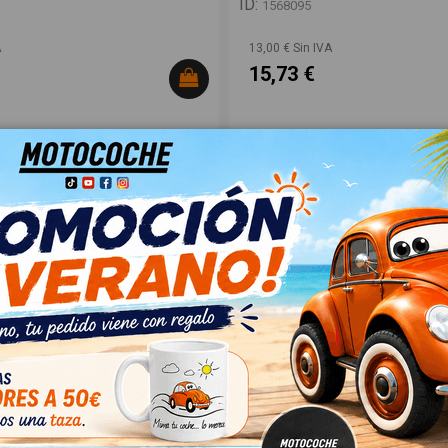
ID:
1568095
A
13,00 € Sin IVA
15,73 €
Novedad
RO DERECHO 1P0945112A...
FARO ANTINIEBLA DERECHO 6J09