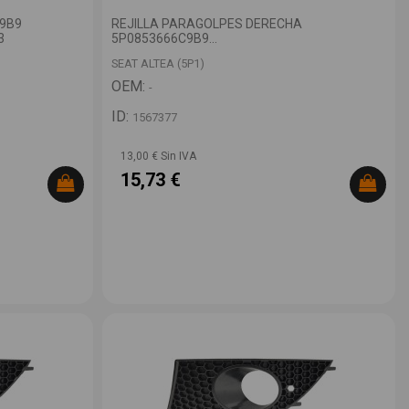
69B9
REJILLA PARAGOLPES DERECHA
3
5P0853666C9B9...
SEAT ALTEA (5P1)
OEM:
-
ID:
1567377
13,00 € Sin IVA
15,73 €