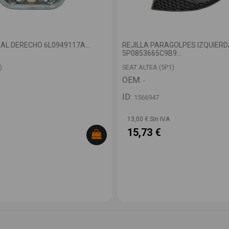
AL DERECHO 6L0949117A...
REJILLA PARAGOLPES IZQUIER
5P0853665C9B9...
)
SEAT ALTEA (5P1)
OEM:
-
ID:
1566947
13,00 € Sin IVA
15,73 €