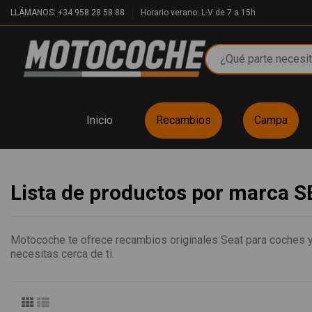
LLÁMANOS: +34 958 28 58 88
Horario verano: L-V de 7 a 15h
Inicio
Recambios
Campa
Lista de productos por marca 
Motocoche te ofrece recambios originales Seat para coches y 
necesitas cerca de ti.