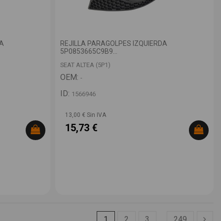
DA
REJILLA PARAGOLPES IZQUIERDA
5P0853665C9B9...
SEAT ALTEA (5P1)
OEM:
-
ID:
1566946
13,00 € Sin IVA
15,73 €
1
2
3
…
249