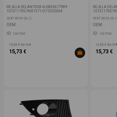
REJILLA DELANTERA 6L08536779B9
REJILLA DEL
107211705/9001571/ST0332004
107211705/9
SEAT IBIZA (6L1)
SEAT IBIZA (6L1
OEM:
OEM:
-
-
ID:
ID:
1567943
1567942
13,00 € Sin IVA
13,00 € Sin IV
15,73 €
15,73 €