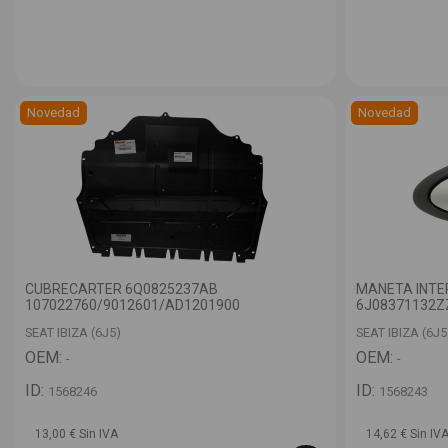
Novedad
Novedad
CUBRECARTER 6Q0825237AB
MANETA INTE
107022760/9012601/AD1201900
6J08371132ZZ
SEAT IBIZA (6J5)
SEAT IBIZA (6J5
OEM:
OEM:
-
-
ID:
ID:
1568246
1568243
13,00 € Sin IVA
14,62 € Sin IV