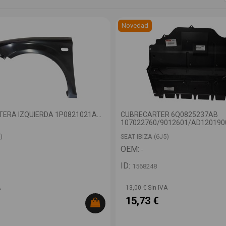
Novedad
ERA IZQUIERDA 1P0821021A...
CUBRECARTER 6Q0825237AB
107022760/9012601/AD120190
)
SEAT IBIZA (6J5)
OEM:
-
ID:
1568248
A
13,00 € Sin IVA
15,73 €