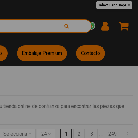
Select Language
▼
EUR €
es
Embalaje Premium
Contacto
 tienda online de confianza para encontrar las piezas que
Selecciona
24
1
2
3
…
249