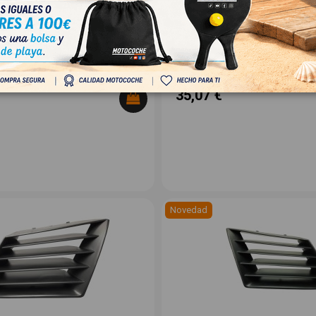
)
SEAT LEON (1P1)
OEM:
-
ID:
1567950
A
28,98 € Sin IVA
35,07 €
Novedad