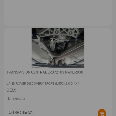
TRANSMISION CENTRAL LR072103 NWNLR030
LAND ROVER DISCOVERY SPORT (L550) 2.0 D 4X4
OEM:
-
ID:
1564723
148,00 € Sin IVA