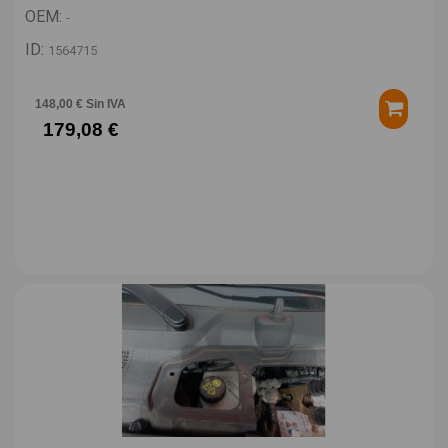
OEM:
-
ID:
1564715
148,00 € Sin IVA
179,08 €