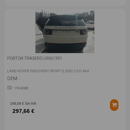
PORTON TRASERO LR061391
LAND ROVER DISCOVERY SPORT (L550) 2.0 D 4X4
OEM:
-
ID:
1564688
246,00 € Sin IVA
297,66 €