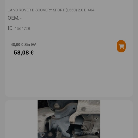
LAND ROVER DISCOVERY SPORT (L550) 2.0 D 4X4
OEM:
-
ID:
1564728
48,00 € Sin IVA
58,08 €