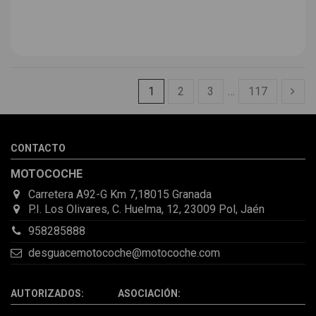
1
2
3
…
117
CONTACTO
MOTOCOCHE
Carretera A92-G Km 7,18015 Granada
P.I. Los Olivares, C. Huelma, 12, 23009 Pol, Jaén
958285888
desguacemotocoche@motocoche.com
AUTORIZADOS: ASOCIACIÓN: