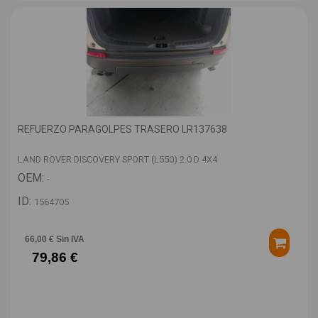
REFUERZO PARAGOLPES TRASERO LR137638
LAND ROVER DISCOVERY SPORT (L550) 2.0 D 4X4
OEM:
-
ID:
1564705
66,00 € Sin IVA
79,86 €