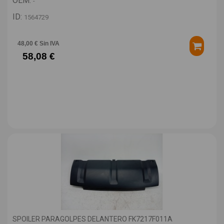
OEM:
-
ID:
1564729
48,00 € Sin IVA
58,08 €
SPOILER PARAGOLPES DELANTERO FK7217F011A