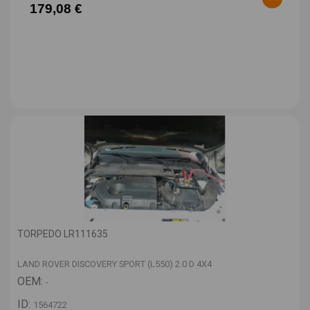
179,08 €
TORPEDO LR111635
LAND ROVER DISCOVERY SPORT (L550) 2.0 D 4X4
OEM:
-
ID:
1564722