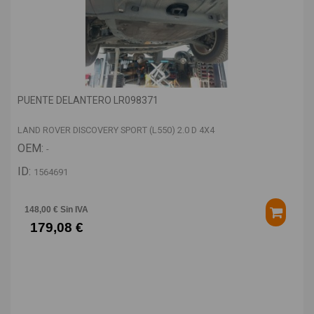
PUENTE DELANTERO LR098371
LAND ROVER DISCOVERY SPORT (L550) 2.0 D 4X4
OEM:
-
ID:
1564691
148,00 € Sin IVA
179,08 €