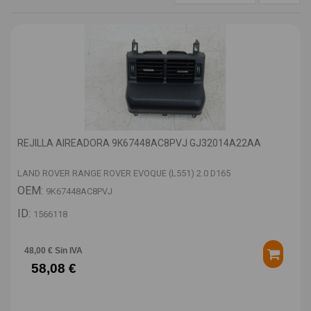
REJILLA AIREADORA 9K67448AC8PVJ GJ32014A22AA
LAND ROVER RANGE ROVER EVOQUE (L551) 2.0 D165
OEM:
9K67448AC8PVJ
ID:
1566118
48,00 € Sin IVA
58,08 €