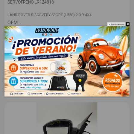
SERVOFRENO LR124818
LAND ROVER DISCOVERY SPORT (L550) 2.0 D 4X4
OEM:
-
Do not show again.
ID:
1564713
48,00 € Sin IVA
58,08 €