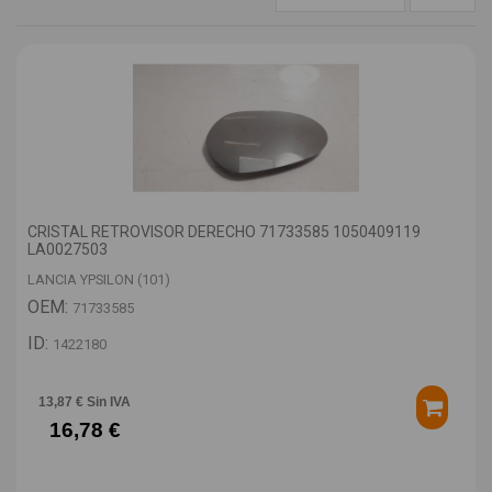
CRISTAL RETROVISOR DERECHO 71733585 1050409119
LA0027503
LANCIA YPSILON (101)
OEM:
71733585
ID:
1422180
13,87 € Sin IVA
16,78 €