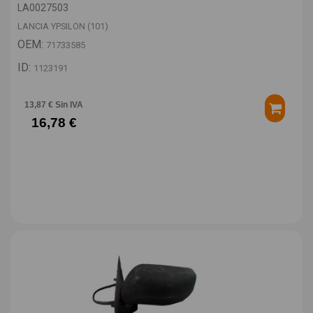
LA0027503
LANCIA YPSILON (101)
OEM:
71733585
ID:
1123191
13,87 € Sin IVA
16,78 €