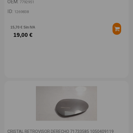
OEM:
7792951
ID:
1269838
15,70 € Sin IVA
19,00 €
CRISTAL RETROVISOR DERECHO 71733585 1050409119