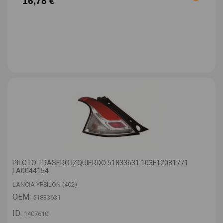
16,78 €
PILOTO TRASERO IZQUIERDO 51833631 103F12081771
LA0044154
LANCIA YPSILON (402)
OEM:
51833631
ID:
1407610