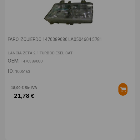
FARO IZQUIERDO 1470389080 LA0504604 5781
LANCIA ZETA 2.1 TURBODIESEL CAT
OEM:
1470389080
ID:
1006163
18,00 € Sin IVA
21,78 €