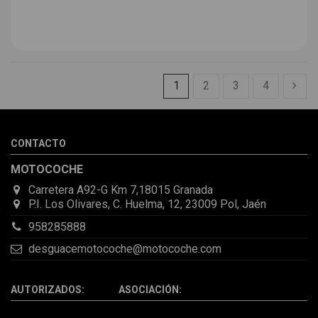
1
2
3
4
CONTACTO
MOTOCOCHE
Carretera A92-G Km 7,18015 Granada
P.I. Los Olivares, C. Huelma, 12, 23009 Pol, Jaén
958285888
desguacemotocoche@motocoche.com
AUTORIZADOS: ASOCIACIÓN: