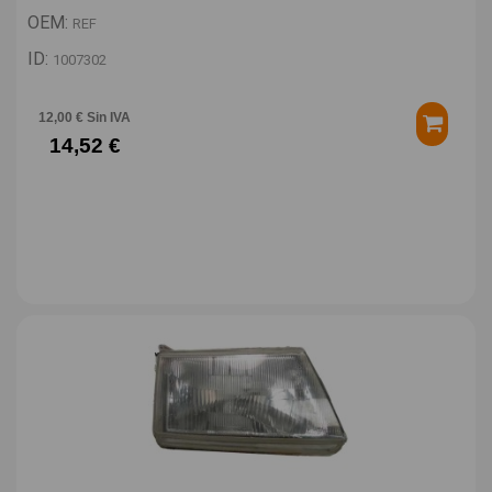
OEM:
REF
ID:
1007302
12,00 € Sin IVA
14,52 €