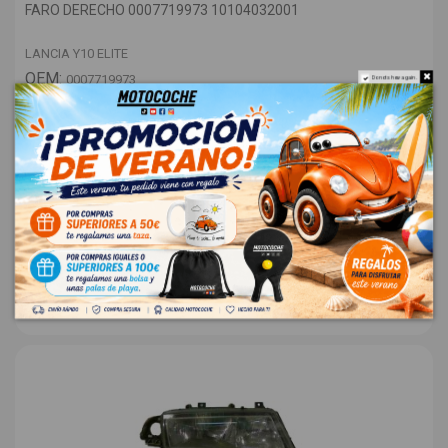
FARO DERECHO 0007719973 10104032001
LANCIA Y10 ELITE
OEM:
0007719973
Do not show again.
ID:
1006404
12,00 € Sin IVA
14,52 €