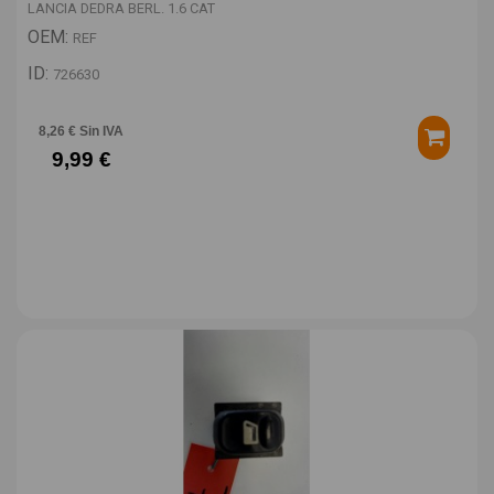
LANCIA DEDRA BERL. 1.6 CAT
OEM:
REF
ID:
726630
8,26 € Sin IVA
9,99 €