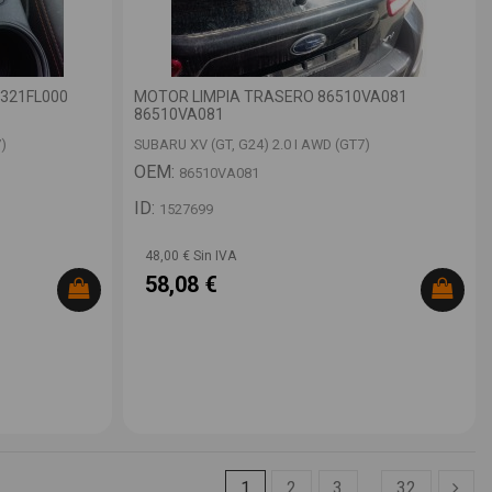
3321FL000
MOTOR LIMPIA TRASERO 86510VA081
86510VA081
)
SUBARU XV (GT, G24) 2.0 I AWD (GT7)
OEM:
86510VA081
ID:
1527699
48,00 € Sin IVA
58,08 €
1
2
3
…
32