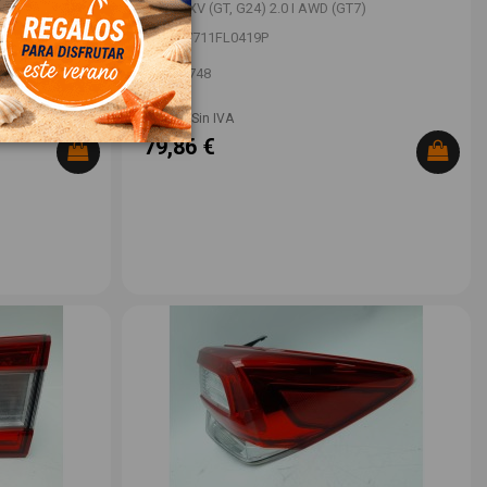
)
SUBARU XV (GT, G24) 2.0 I AWD (GT7)
OEM:
57711FL0419P
ID:
1527748
66,00 € Sin IVA
79,86 €