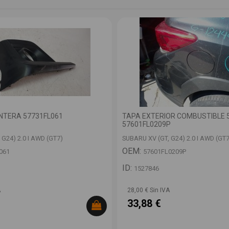
ANTERA 57731FL061
TAPA EXTERIOR COMBUSTIBLE 
57601FL0209P
 G24) 2.0 I AWD (GT7)
SUBARU XV (GT, G24) 2.0 I AWD (GT7
OEM:
061
57601FL0209P
ID:
1527846
A
28,00 € Sin IVA
33,88 €