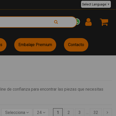
Select Language
▼
EUR €
es
Embalaje Premium
Contacto
ine de confianza para encontrar las piezas que necesitas
Selecciona
24
1
2
3
…
32