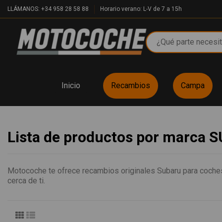
LLÁMANOS: +34 958 28 58 88
Horario verano: L-V de 7 a 15h
Inicio
Recambios
Campa
Lista de productos por marca
Motocoche te ofrece recambios originales Subaru para coches
cerca de ti.