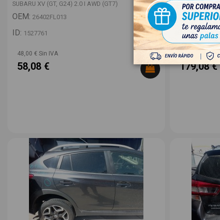
SUBARU XV (GT, G24) 2.0 I AWD (GT7)
SUBARU XV (GT,
OEM:
OEM:
26402FL013
91036FL
ID:
ID:
1527761
1527752
48,00 € Sin IVA
148,00 € Sin I
58,08 €
179,08 €