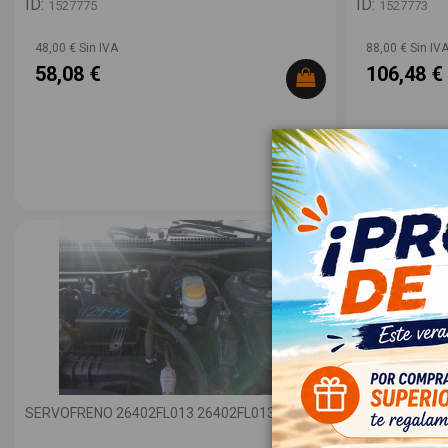
ID:
ID:
1527775
1527773
48,00 € Sin IVA
88,00 € Sin IV
58,08 €
106,48 €
SERVOFRENO 26402FL013 26402FL013
RETROVISOR 
91036FL431