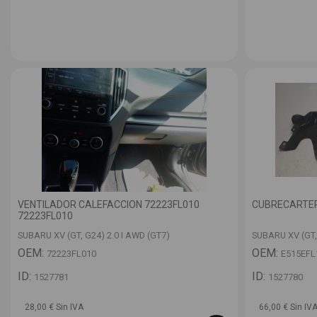
VENTILADOR CALEFACCION 72223FL010
CUBRECARTER
72223FL010
SUBARU XV (GT, G24) 2.0 I AWD (GT7)
SUBARU XV (GT,
OEM:
OEM:
72223FL010
E515EFL
ID:
ID:
1527781
1527780
28,00 € Sin IVA
66,00 € Sin IV