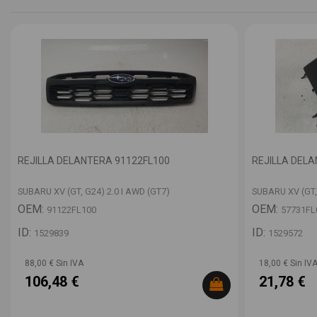
REJILLA DELANTERA 91122FL100
REJILLA DEL
SUBARU XV (GT, G24) 2.0 I AWD (GT7)
SUBARU XV (GT,
OEM:
OEM:
91122FL100
57731FL
ID:
ID:
1529839
1529572
88,00 € Sin IVA
18,00 € Sin IV
106,48 €
21,78 €