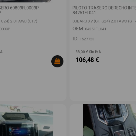
ERO 60809FL0009P
PILOTO TRASERO DERECHO INT
P
84251FL041
 G24) 2.0 I AWD (GT7)
SUBARU XV (GT, G24) 2.0 I AWD (GT7
OEM:
0009P
84251FL041
ID:
1527723
VA
88,00 € Sin IVA
106,48 €