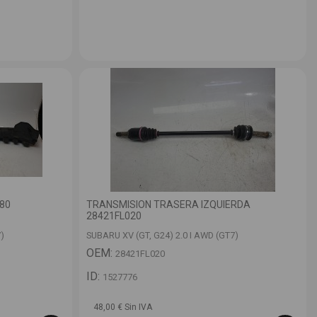
80
TRANSMISION TRASERA IZQUIERDA
28421FL020
)
SUBARU XV (GT, G24) 2.0 I AWD (GT7)
OEM:
28421FL020
ID:
1527776
48,00 € Sin IVA