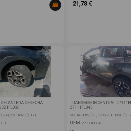
21,78 €
 DELANTERA DERECHA
TRANSMISION CENTRAL 27111F
8321FL030
27111FL040
 G24) 2.0 I AWD (GT7)
SUBARU XV (GT, G24) 2.0 I AWD (GT7
OEM:
030
27111FL040