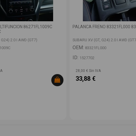
LTIFUNCION 86271FL1009C
PALANCA FRENO 83321FL000 8
C
 G24) 2.0 I AWD (GT7)
SUBARU XV (GT, G24) 2.0 I AWD (GT7
OEM:
1009C
83321FL000
ID:
1527702
VA
28,00 € Sin IVA
33,88 €