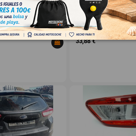
 G24) 2.0 I AWD (GT7)
SUBARU XV (GT, G24) 2.0 I AWD (GT7
OEM:
431
57731fl110
ID:
1527749
VA
28,00 € Sin IVA
33,88 €