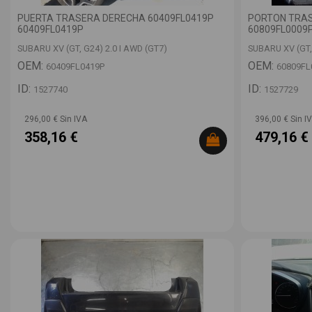
PUERTA TRASERA DERECHA 60409FL0419P
PORTON TRAS
60409FL0419P
60809FL0009
SUBARU XV (GT, G24) 2.0 I AWD (GT7)
SUBARU XV (GT,
OEM:
OEM:
60409FL0419P
60809FL
ID:
ID:
1527740
1527729
296,00 € Sin IVA
396,00 € Sin I
358,16 €
479,16 €