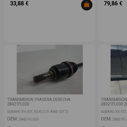
33,88 €
79,86 €
TRANSMISION TRASERA DERECHA
TRANSMISION
28421FL020
28321FL030 2
SUBARU XV (GT, G24) 2.0 I AWD (GT7)
SUBARU XV (GT,
OEM:
OEM:
28421FL020
28321FL