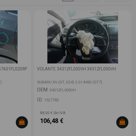
57601FL0209P
VOLANTE 34312FL000VH 34312FL000VH
)
SUBARU XV (GT, G24) 2.0 I AWD (GT7)
OEM:
34312FL000VH
ID:
1527782
88,00 € Sin IVA
106,48 €