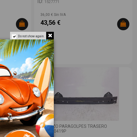
ID:
1527771
36,00 € Sin IVA
43,56 €
Do not show again.
REFUERZO PARAGOLPES TRASERO
57711FL0419P