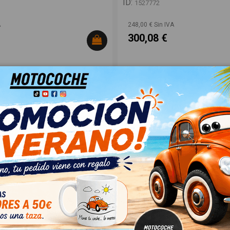
ID:
1527772
A
248,00 € Sin IVA
300,08 €
DERECHO 91036FL431
REJILLA DELANTERA 57731fl110