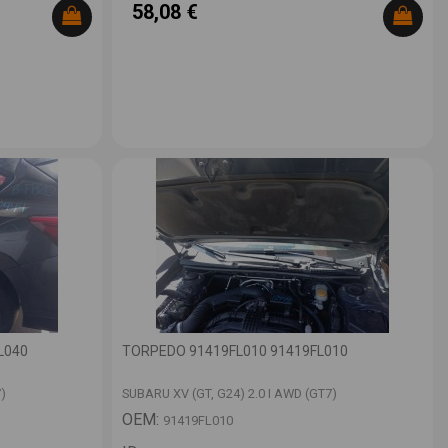
58,08 €
L040
TORPEDO 91419FL010 91419FL010
)
SUBARU XV (GT, G24) 2.0 I AWD (GT7)
OEM:
91419FL010