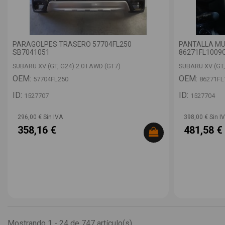
PARAGOLPES TRASERO 57704FL250
PANTALLA MU
SB7041051
86271FL1009
SUBARU XV (GT, G24) 2.0 I AWD (GT7)
SUBARU XV (GT,
OEM:
OEM:
57704FL250
86271FL
ID:
ID:
1527707
1527704
296,00 € Sin IVA
398,00 € Sin I
358,16 €
481,58 €
Mostrando 1 - 24 de 747 artículo(s)