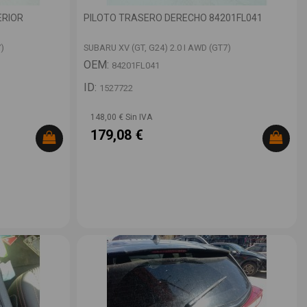
ERIOR
PILOTO TRASERO DERECHO 84201FL041
)
SUBARU XV (GT, G24) 2.0 I AWD (GT7)
OEM:
84201FL041
ID:
1527722
148,00 € Sin IVA
179,08 €