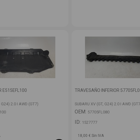
 E515EFL100
TRAVESAÑO INFERIOR 57705FL0
 G24) 2.0 I AWD (GT7)
SUBARU XV (GT, G24) 2.0 I AWD (GT7
OEM:
100
57705FL080
ID:
1527777
A
18,00 € Sin IVA