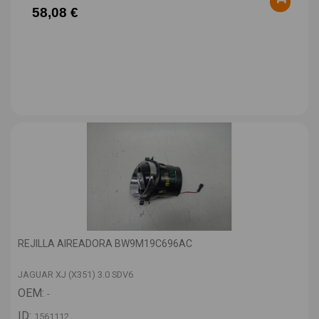
58,08 €
REJILLA AIREADORA BW9M19C696AC
JAGUAR XJ (X351) 3.0 SDV6
OEM:
-
ID:
1561112