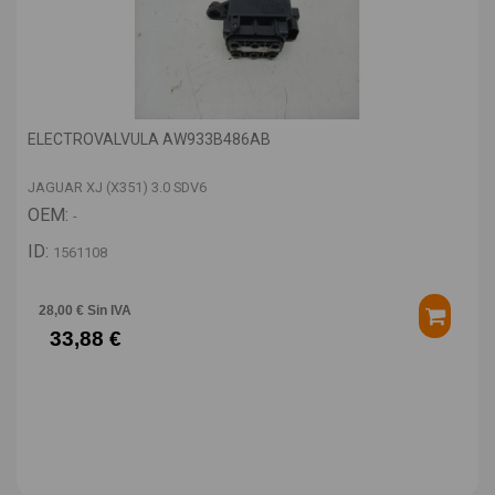
ELECTROVALVULA AW933B486AB
JAGUAR XJ (X351) 3.0 SDV6
OEM:
-
ID:
1561108
28,00 € Sin IVA
33,88 €