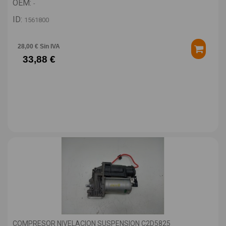
OEM:
-
ID:
1561800
28,00 € Sin IVA
33,88 €
COMPRESOR NIVELACION SUSPENSION C2D5825