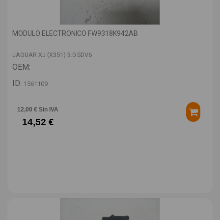
MODULO ELECTRONICO FW9318K942AB
JAGUAR XJ (X351) 3.0 SDV6
OEM:
-
ID:
1561109
12,00 € Sin IVA
14,52 €