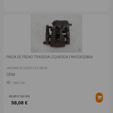
PINZA DE FRENO TRASERA IZQUIERDA FW932K328BA
JAGUAR XJ (X351) 3.0 SDV6
OEM:
-
ID:
1561114
48,00 € Sin IVA
58,08 €