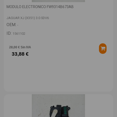
MODULO ELECTRONICO FW9314B673AB
JAGUAR XJ (X351) 3.0 SDV6
OEM:
-
ID:
1561102
28,00 € Sin IVA
33,88 €