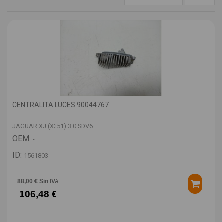
CENTRALITA LUCES 90044767
JAGUAR XJ (X351) 3.0 SDV6
OEM:
-
ID:
1561803
88,00 € Sin IVA
106,48 €