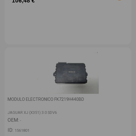
106,48 €
MODULO ELECTRONICO FK7219H440BD
JAGUAR XJ (X351) 3.0 SDV6
OEM:
-
ID:
1561801