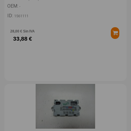
OEM:
-
ID:
1561111
28,00 € Sin IVA
33,88 €