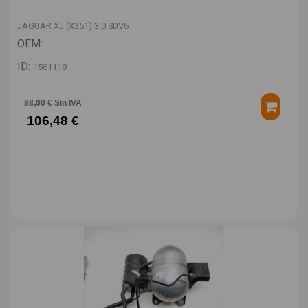
JAGUAR XJ (X351) 3.0 SDV6
OEM:
-
ID:
1561118
88,00 € Sin IVA
106,48 €