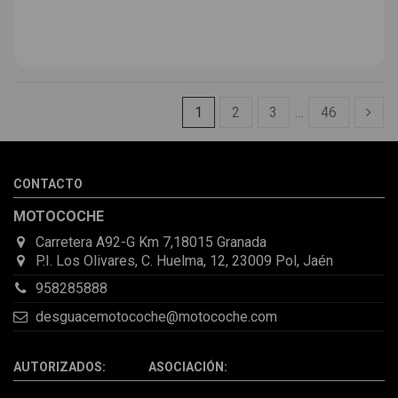
1
2
3
…
46
CONTACTO
MOTOCOCHE
Carretera A92-G Km 7,18015 Granada
P.I. Los Olivares, C. Huelma, 12, 23009 Pol, Jaén
958285888
desguacemotocoche@motocoche.com
AUTORIZADOS: ASOCIACIÓN: