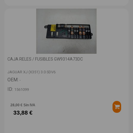
CAJA RELES / FUSIBLES GW9314A73DC
JAGUAR XJ (X351) 3.0 SDV6
OEM:
-
ID:
1561099
28,00 € Sin IVA
33,88 €