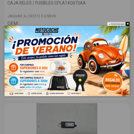
CAJA RELES / FUSIBLES CPLA14Q073AA
JAGUAR XJ (X351) 3.0 SDV6
OEM:
-
Do not show again.
ID:
1561110
28,00 € Sin IVA
33,88 €