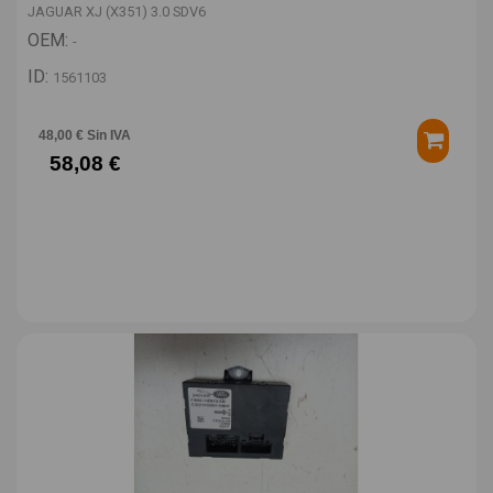
JAGUAR XJ (X351) 3.0 SDV6
OEM:
-
ID:
1561103
48,00 € Sin IVA
58,08 €