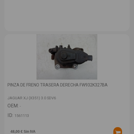
PINZA DE FRENO TRASERA DERECHA FW932K327BA
JAGUAR XJ (X351) 3.0 SDV6
OEM:
-
ID:
1561113
48,00 € Sin IVA