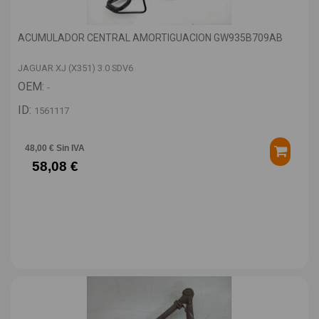
ACUMULADOR CENTRAL AMORTIGUACION GW935B709AB
JAGUAR XJ (X351) 3.0 SDV6
OEM:
-
ID:
1561117
48,00 € Sin IVA
58,08 €