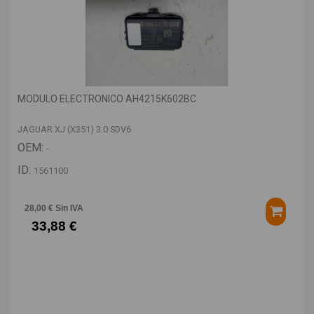
MODULO ELECTRONICO AH4215K602BC
JAGUAR XJ (X351) 3.0 SDV6
OEM:
-
ID:
1561100
28,00 € Sin IVA
33,88 €