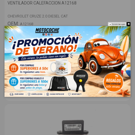
VENTILADOR CALEFACCION A12168
CHEVROLET CRUZE 2.0 DIESEL CAT
OEM:
A12168
Do not show again.
ID:
1088009
28,00 € Sin IVA
33,88 €