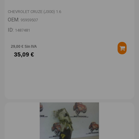
CHEVROLET CRUZE (J300) 1.6
OEM:
95959507
ID:
1487481
29,00 € Sin IVA
35,09 €