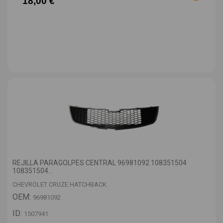
18,00 €
REJILLA PARAGOLPES CENTRAL 96981092 108351504
108351504...
CHEVROLET CRUZE HATCHBACK
OEM:
96981092
ID:
1507941