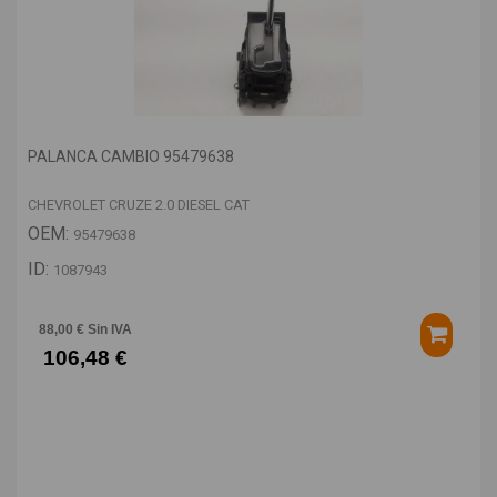
PALANCA CAMBIO 95479638
CHEVROLET CRUZE 2.0 DIESEL CAT
OEM:
95479638
ID:
1087943
88,00 € Sin IVA
106,48 €