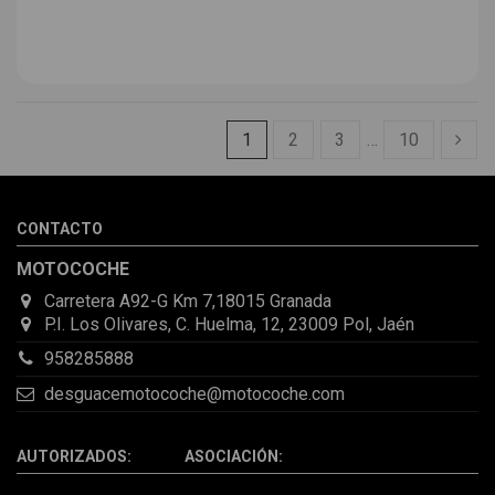
1
2
3
…
10
CONTACTO
MOTOCOCHE
Carretera A92-G Km 7,18015 Granada
P.I. Los Olivares, C. Huelma, 12, 23009 Pol, Jaén
958285888
desguacemotocoche@motocoche.com
AUTORIZADOS: ASOCIACIÓN: