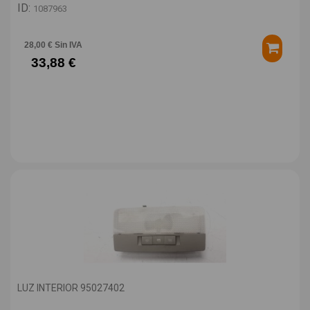
ID:
1087963
28,00 € Sin IVA
33,88 €
LUZ INTERIOR 95027402