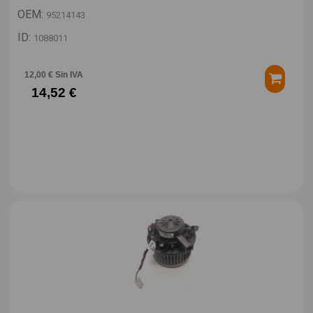
OEM:
95214143
ID:
1088011
12,00 € Sin IVA
14,52 €