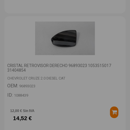
CRISTAL RETROVISOR DERECHO 96893023 1053515017
31404854
CHEVROLET CRUZE 2.0 DIESEL CAT
OEM:
96893023
ID:
1088439
12,00 € Sin IVA
14,52 €