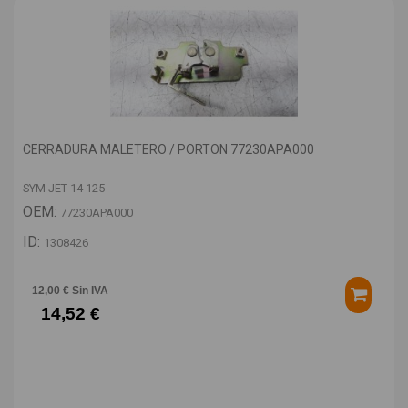
CERRADURA MALETERO / PORTON 77230APA000
SYM JET 14 125
OEM:
77230APA000
ID:
1308426
12,00 € Sin IVA
14,52 €