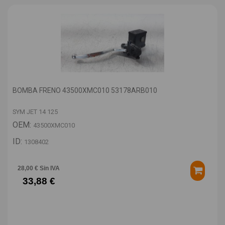
BOMBA FRENO 43500XMC010 53178ARB010
SYM JET 14 125
OEM:
43500XMC010
ID:
1308402
28,00 € Sin IVA
33,88 €