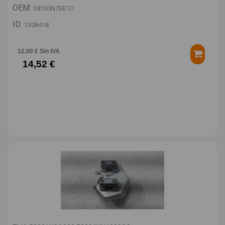
OEM:
38100N7BE10
ID:
1308418
12,00 € Sin IVA
14,52 €