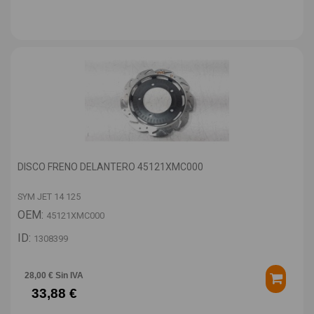
DISCO FRENO DELANTERO 45121XMC000
SYM JET 14 125
OEM:
45121XMC000
ID:
1308399
28,00 € Sin IVA
33,88 €