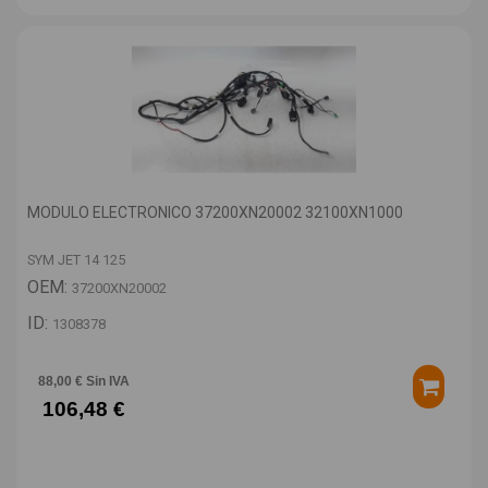
MODULO ELECTRONICO 37200XN20002 32100XN1000
SYM JET 14 125
OEM:
37200XN20002
ID:
1308378
88,00 € Sin IVA
106,48 €