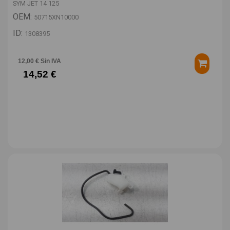
SYM JET 14 125
OEM:
50715XN10000
ID:
1308395
12,00 € Sin IVA
14,52 €