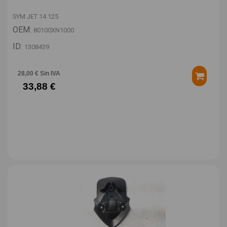
SYM JET 14 125
OEM:
80100XN1000
ID:
1308439
28,00 € Sin IVA
33,88 €