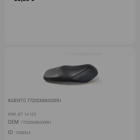
ASIENTO 77200X8A000RH
SYM JET 14 125
OEM:
77200X8A000RH
ID:
1308534