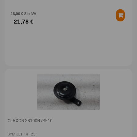
18,00 € Sin IVA
21,78 €
CLAXON 38100N7BE10
SYM JET 14 125