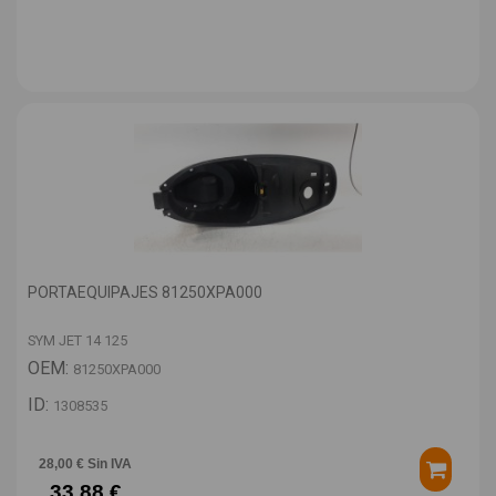
PORTAEQUIPAJES 81250XPA000
SYM JET 14 125
OEM:
81250XPA000
ID:
1308535
28,00 € Sin IVA
33,88 €