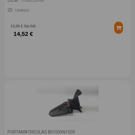
OEM:
17550C2DX93
ID:
1308533
12,00 € Sin IVA
14,52 €
PORTAMATRICULAS 80100XN1000