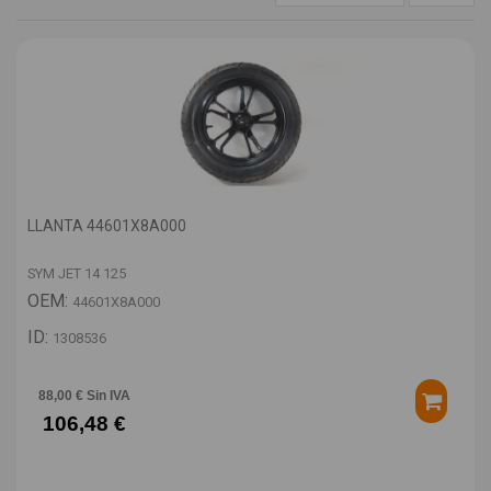
LLANTA 44601X8A000
SYM JET 14 125
OEM:
44601X8A000
ID:
1308536
88,00 € Sin IVA
106,48 €