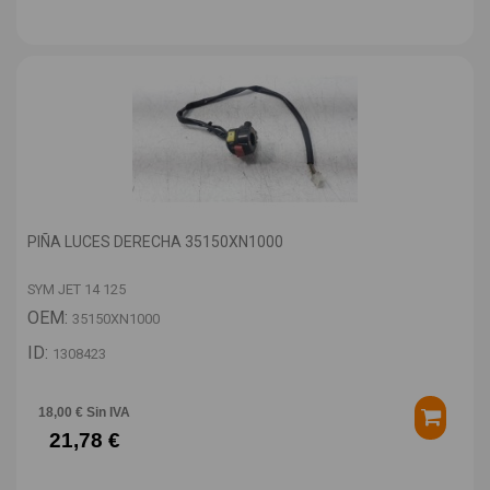
PIÑA LUCES DERECHA 35150XN1000
SYM JET 14 125
OEM:
35150XN1000
ID:
1308423
18,00 € Sin IVA
21,78 €