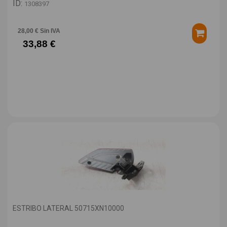
ID:
1308397
28,00 € Sin IVA
33,88 €
ESTRIBO LATERAL 50715XN10000