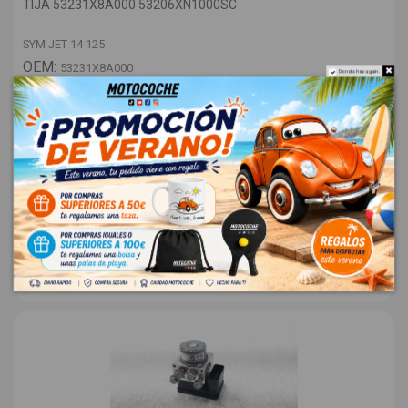
TIJA 53231X8A000 53206XN1000SC
SYM JET 14 125
OEM:
53231X8A000
Do not show again.
ID:
1308416
18,00 € Sin IVA
21,78 €