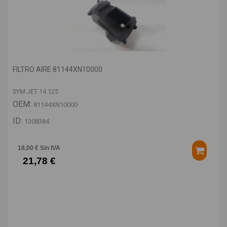
FILTRO AIRE 81144XN10000
SYM JET 14 125
OEM:
81144XN10000
ID:
1308384
18,00 € Sin IVA
21,78 €