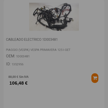
CABLEADO ELECTRICO 1D003481
PIAGGIO (VESPA) VESPA PRIMAVERA 125 I-GET
OEM:
1D003481
ID:
1352956
88,00 € Sin IVA
106,48 €