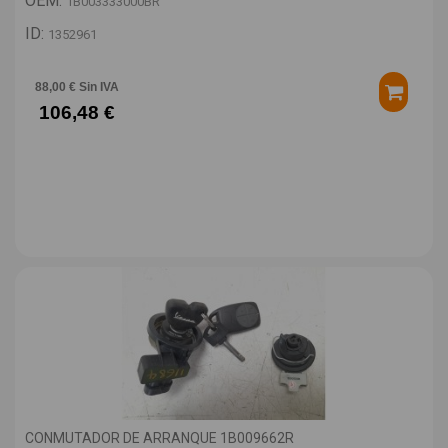
OEM:
1B003333000BR
ID:
1352961
88,00 € Sin IVA
106,48 €
CONMUTADOR DE ARRANQUE 1B009662R