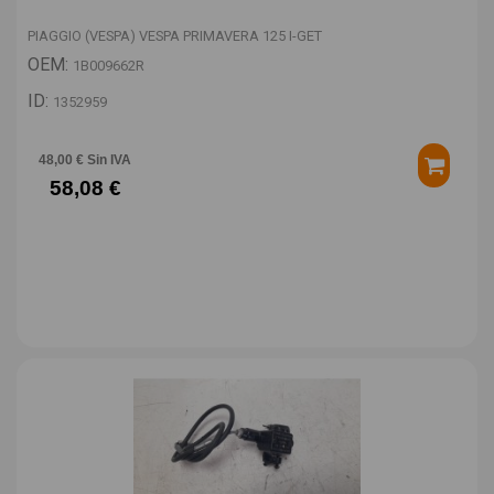
PIAGGIO (VESPA) VESPA PRIMAVERA 125 I-GET
OEM:
1B009662R
ID:
1352959
48,00 € Sin IVA
58,08 €