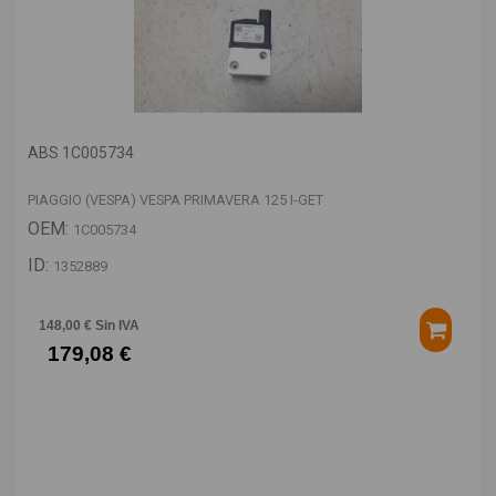
ABS 1C005734
PIAGGIO (VESPA) VESPA PRIMAVERA 125 I-GET
OEM:
1C005734
ID:
1352889
148,00 € Sin IVA
179,08 €