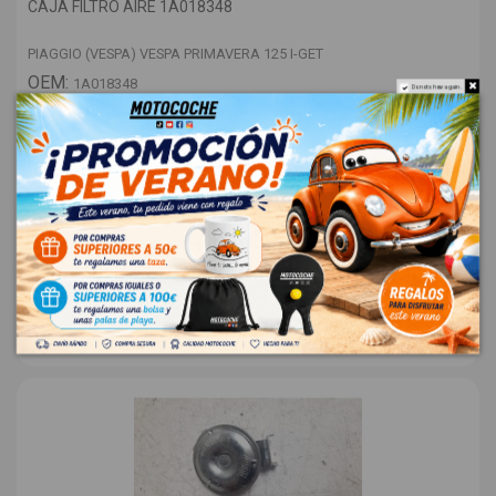
CAJA FILTRO AIRE 1A018348
PIAGGIO (VESPA) VESPA PRIMAVERA 125 I-GET
OEM:
1A018348
Do not show again.
ID:
1352942
48,00 € Sin IVA
58,08 €