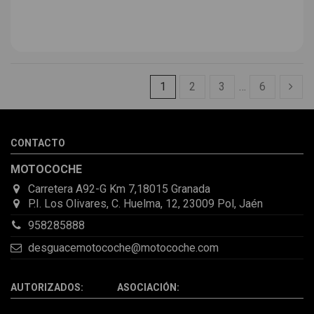
1
2
3
…
6
CONTACTO
MOTOCOCHE
Carretera A92-G Km 7,18015 Granada
P.I. Los Olivares, C. Huelma, 12, 23009 Pol, Jaén
958285888
desguacemotocoche@motocoche.com
AUTORIZADOS: ASOCIACIÓN: