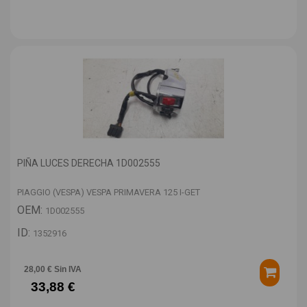
PIÑA LUCES DERECHA 1D002555
PIAGGIO (VESPA) VESPA PRIMAVERA 125 I-GET
OEM:
1D002555
ID:
1352916
28,00 € Sin IVA
33,88 €