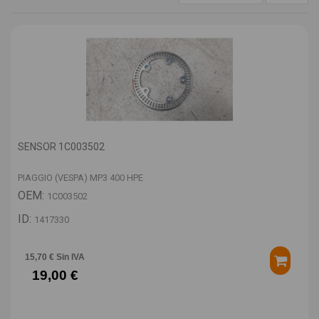
SENSOR 1C003502
PIAGGIO (VESPA) MP3 400 HPE
OEM:
1C003502
ID:
1417330
15,70 € Sin IVA
19,00 €