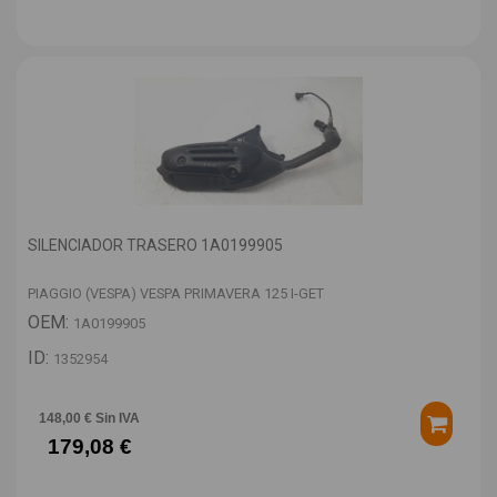
SILENCIADOR TRASERO 1A0199905
PIAGGIO (VESPA) VESPA PRIMAVERA 125 I-GET
OEM:
1A0199905
ID:
1352954
148,00 € Sin IVA
179,08 €