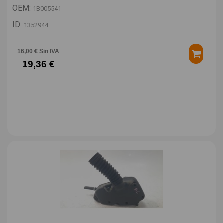
OEM:
1B005541
ID:
1352944
16,00 € Sin IVA
19,36 €