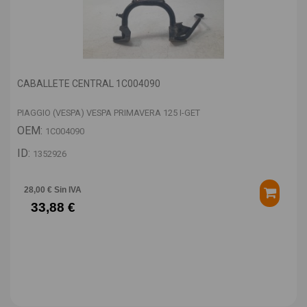
CABALLETE CENTRAL 1C004090
PIAGGIO (VESPA) VESPA PRIMAVERA 125 I-GET
OEM:
1C004090
ID:
1352926
28,00 € Sin IVA
33,88 €