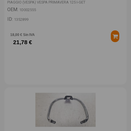
PIAGGIO (VESPA) VESPA PRIMAVERA 125 I-GET
OEM:
1D002555
ID:
1352899
18,00 € Sin IVA
21,78 €