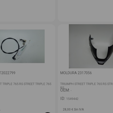
T2022799
MOLDURA 2317056
 TRIPLE 765 RS STREET TRIPLE 765
TRIUMPH STREET TRIPLE 765 RS STR
RS
OEM:
-
ID:
1549442
A
28,00 € Sin IVA