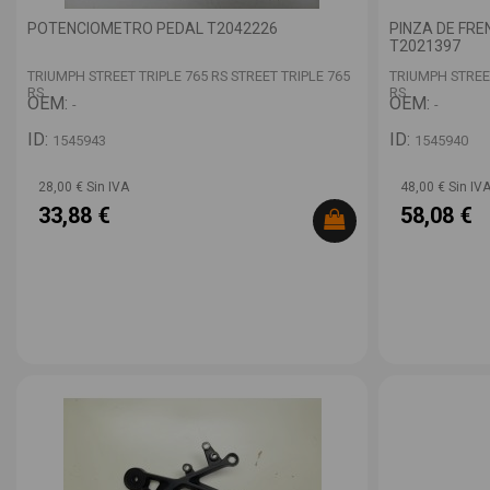
POTENCIOMETRO PEDAL T2042226
PINZA DE FR
T2021397
TRIUMPH STREET TRIPLE 765 RS STREET TRIPLE 765
TRIUMPH STREET
RS
RS
OEM:
OEM:
-
-
ID:
ID:
1545943
1545940
28,00 € Sin IVA
48,00 € Sin IV
33,88 €
58,08 €