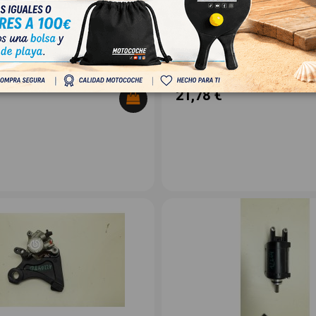
 TRIPLE 765 RS STREET TRIPLE 765
TRIUMPH STREET TRIPLE 765 RS STR
RS
OEM:
-
ID:
1545946
A
18,00 € Sin IVA
21,78 €