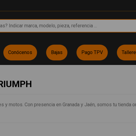
Conócenos
Bajas
Pago TPV
Taller
 TRIUMPH
s y motos. Con presencia en Granada y Jaén, somos tu tienda on