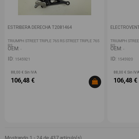
ESTRIBERA DERECHA T2081464
ELECTROVENT
TRIUMPH STREET TRIPLE 765 RS STREET TRIPLE 765
TRIUMPH STREET
RS
RS
OEM:
OEM:
-
-
ID:
ID:
1545921
1545920
88,00 € Sin IVA
88,00 € Sin IV
106,48 €
106,48 €
Mostrando 1 - 24 de 437 artículo(s)