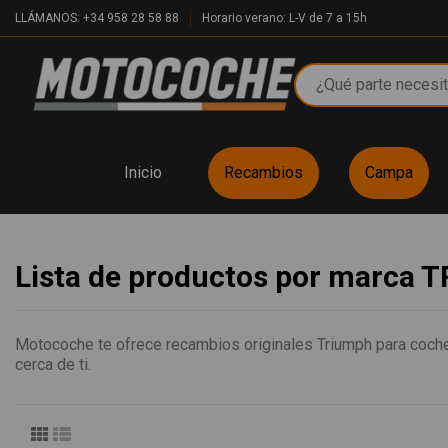
LLÁMANOS: +34 958 28 58 88
Horario verano: L-V de 7 a 15h
Inicio
Recambios
Campa
Lista de productos por marca
Motocoche te ofrece recambios originales Triumph para coche
cerca de ti.