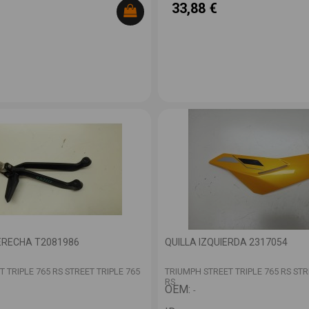
33,88 €
ERECHA T2081986
QUILLA IZQUIERDA 2317054
 TRIPLE 765 RS STREET TRIPLE 765
TRIUMPH STREET TRIPLE 765 RS STR
RS
OEM:
-