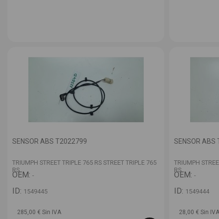
SENSOR ABS T2022799
SENSOR ABS 
TRIUMPH STREET TRIPLE 765 RS STREET TRIPLE 765
TRIUMPH STREET
RS
RS
OEM:
OEM:
-
-
ID:
ID:
1549445
1549444
285,00 € Sin IVA
28,00 € Sin IV