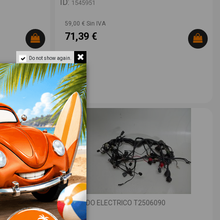
ID:
1545951
59,00 € Sin IVA
71,39 €
Do not show again.
CABLEADO ELECTRICO T2506090