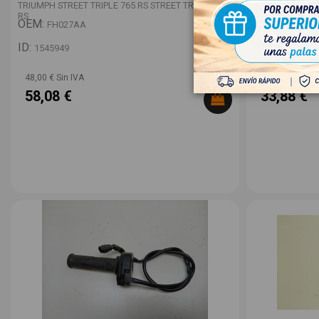
TRIUMPH STREET TRIPLE 765 RS STREET TRIPLE 765
TRIUMPH STREET
RS
RS
OEM:
OEM:
FH027AA
-
ID:
ID:
1545949
1545948
48,00 € Sin IVA
28,00 € Sin IV
58,08 €
33,88 €