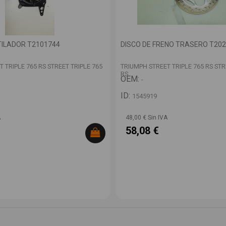
ILADOR T2101744
DISCO DE FRENO TRASERO T20
 TRIPLE 765 RS STREET TRIPLE 765
TRIUMPH STREET TRIPLE 765 RS STR
RS
OEM:
-
ID:
1545919
A
48,00 € Sin IVA
58,08 €