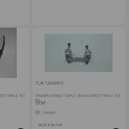
TIJA T2046815
EET TRIPLE 765
TRIUMPH STREET TRIPLE 765 RS STREET TRIPLE 765
RS
OEM:
-
ID:
1549441
28,00 € Sin IVA