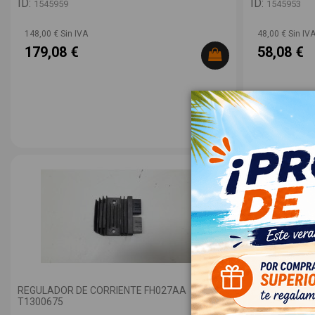
ID:
ID:
1545959
1545953
148,00 € Sin IVA
48,00 € Sin IV
179,08 €
58,08 €
REGULADOR DE CORRIENTE FH027AA
FILTRO CARB
T1300675