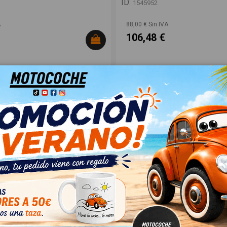
ID:
1545952
A
88,00 € Sin IVA
106,48 €
ONO ACTIVO
MOLDURA T1261269