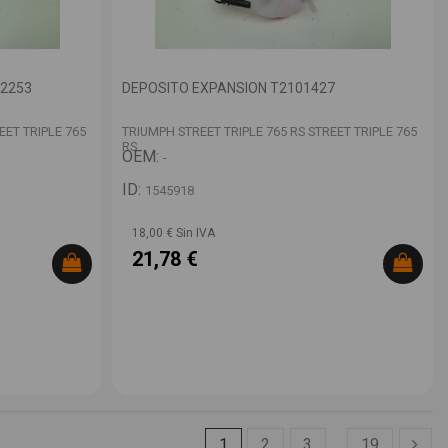
22253
DEPOSITO EXPANSION T2101427
EET TRIPLE 765
TRIUMPH STREET TRIPLE 765 RS STREET TRIPLE 765
RS
OEM:
-
ID:
1545918
18,00 € Sin IVA
21,78 €
1
2
3
…
19