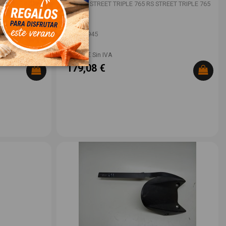
EET TRIPLE 765
TRIUMPH STREET TRIPLE 765 RS STREET TRIPLE 765
RS
OEM:
-
ID:
1545945
148,00 € Sin IVA
179,08 €