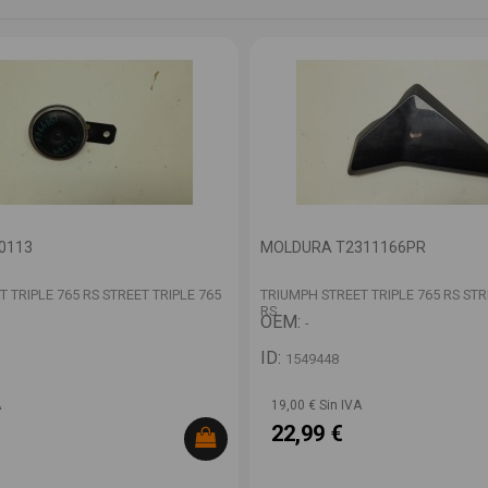
0113
MOLDURA T2311166PR
 TRIPLE 765 RS STREET TRIPLE 765
TRIUMPH STREET TRIPLE 765 RS STR
RS
OEM:
-
ID:
1549448
A
19,00 € Sin IVA
22,99 €