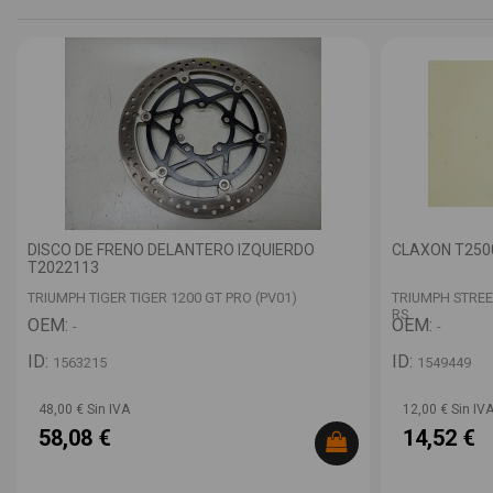
DISCO DE FRENO DELANTERO IZQUIERDO
CLAXON T250
T2022113
TRIUMPH TIGER TIGER 1200 GT PRO (PV01)
TRIUMPH STREET
RS
OEM:
OEM:
-
-
ID:
ID:
1563215
1549449
48,00 € Sin IVA
12,00 € Sin IV
58,08 €
14,52 €