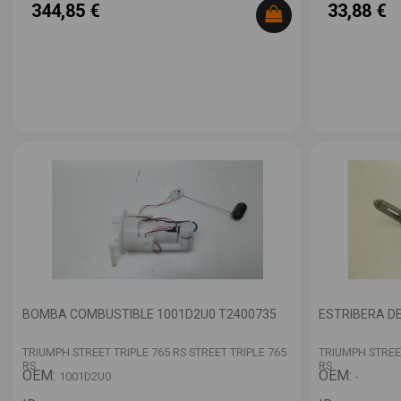
344,85 €
33,88 €
BOMBA COMBUSTIBLE 1001D2U0 T2400735
ESTRIBERA D
TRIUMPH STREET TRIPLE 765 RS STREET TRIPLE 765
TRIUMPH STREET
RS
RS
OEM:
OEM:
1001D2U0
-