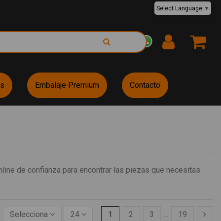
Select Language
▼
EUR €
es
Embalaje Premium
Contacto
line de confianza para encontrar las piezas que necesitas
Selecciona
24
1
2
3
…
19