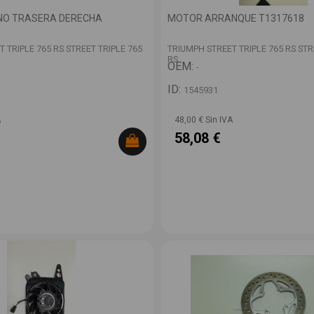
ENO TRASERA DERECHA
MOTOR ARRANQUE T1317618
 TRIPLE 765 RS STREET TRIPLE 765
TRIUMPH STREET TRIPLE 765 RS STR
RS
OEM:
-
ID:
1545931
A
48,00 € Sin IVA
58,08 €