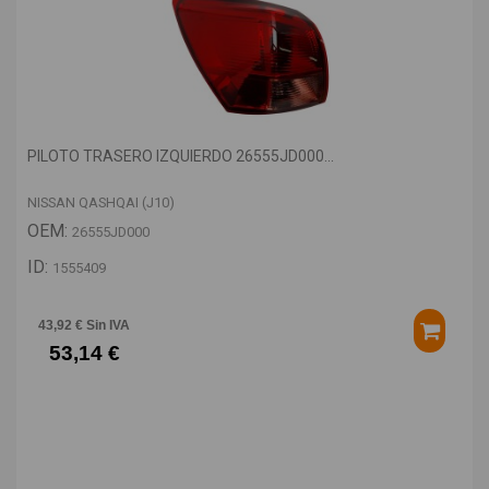
PILOTO TRASERO IZQUIERDO 26555JD000...
NISSAN QASHQAI (J10)
OEM:
26555JD000
ID:
1555409
43,92 € Sin IVA
53,14 €