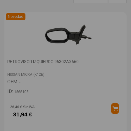
Novedad
RETROVISOR IZQUIERDO 96302AX660...
NISSAN MICRA (K12E)
OEM:
-
ID:
1568105
26,40 € Sin IVA
31,94 €