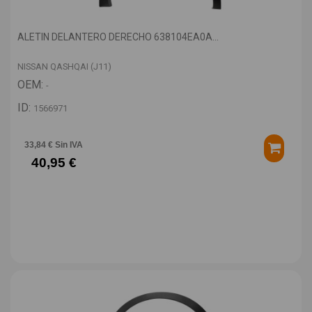
ALETIN DELANTERO DERECHO 638104EA0A...
NISSAN QASHQAI (J11)
OEM:
-
ID:
1566971
33,84 € Sin IVA
40,95 €