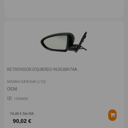
RETROVISOR IZQUIERDO 96302BR74A...
NISSAN QASHQAI (J10)
OEM:
-
ID:
1559450
74,40 € Sin IVA
90,02 €