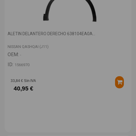
ALETIN DELANTERO DERECHO 638104EA0A...
NISSAN QASHQAI (J11)
OEM:
-
ID:
1566970
33,84 € Sin IVA
40,95 €