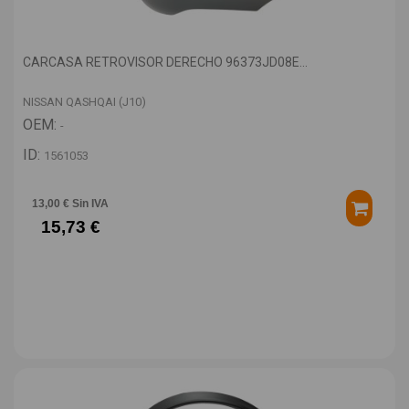
CARCASA RETROVISOR DERECHO 96373JD08E...
NISSAN QASHQAI (J10)
OEM:
-
ID:
1561053
13,00 € Sin IVA
15,73 €