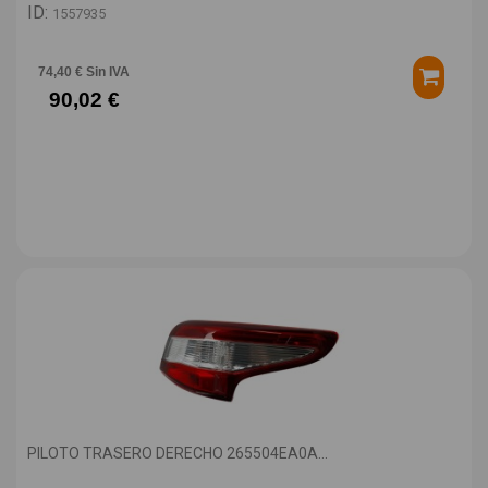
ID:
1557935
74,40 € Sin IVA
90,02 €
PILOTO TRASERO DERECHO 265504EA0A...