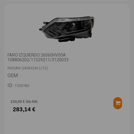
FARO IZQUIERDO 26060HV00A
108806202/11529211/3120033
NISSAN QASHQAI (J12)
OEM:
-
ID:
1559785
234,00 € Sin IVA
283,14 €