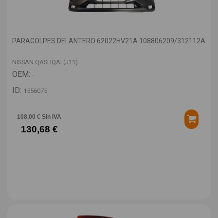
PARAGOLPES DELANTERO 62022HV21A 108806209/312112A
NISSAN QASHQAI (J11)
OEM:
-
ID:
1556075
108,00 € Sin IVA
130,68 €