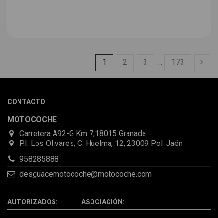
1
2
3
…
173
CONTACTO
MOTOCOCHE
Carretera A92-G Km 7,18015 Granada
P.I. Los Olivares, C. Huelma, 12, 23009 Pol, Jaén
958285888
desguacemotocoche@motocoche.com
AUTORIZADOS: ASOCIACIÓN: