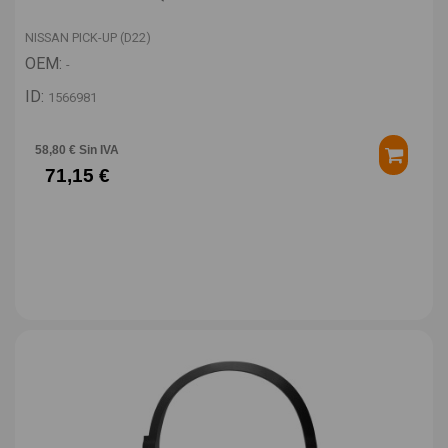
NISSAN PICK-UP (D22)
OEM:
-
ID:
1566981
58,80 € Sin IVA
71,15 €