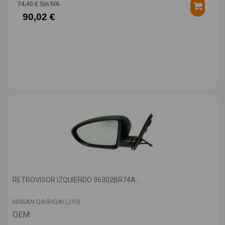
74,40 € Sin IVA
90,02 €
RETROVISOR IZQUIERDO 96302BR74A...
NISSAN QASHQAI (J10)
OEM:
-