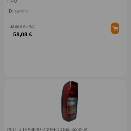
OEM:
-
ID:
1567946
48,00 € Sin IVA
58,08 €
PILOTO TRASERO IZQUIERDO B65553S20A...