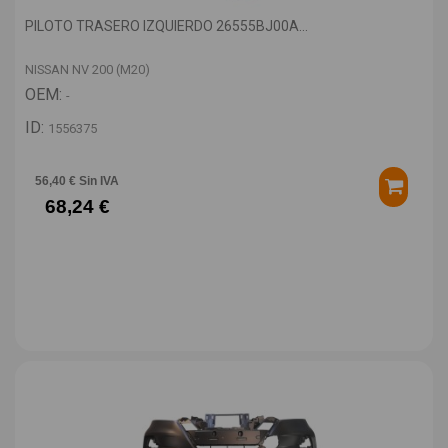
PILOTO TRASERO IZQUIERDO 26555BJ00A...
NISSAN NV 200 (M20)
OEM:
-
ID:
1556375
56,40 € Sin IVA
68,24 €