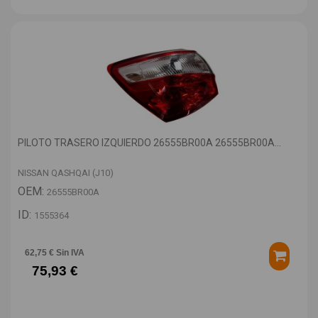
PILOTO TRASERO IZQUIERDO 26555BR00A 26555BR00A...
NISSAN QASHQAI (J10)
OEM:
26555BR00A
ID:
1555364
62,75 € Sin IVA
75,93 €