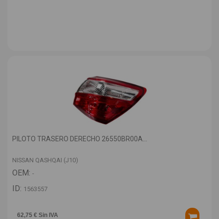
PILOTO TRASERO DERECHO 26550BR00A...
NISSAN QASHQAI (J10)
OEM:
-
ID:
1563557
62,75 € Sin IVA