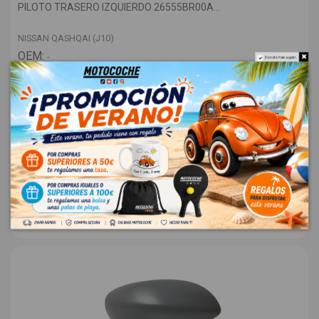
PILOTO TRASERO IZQUIERDO 26555BR00A...
NISSAN QASHQAI (J10)
OEM:
-
Do not show again.
ID:
1561079
62,75 € Sin IVA
75,93 €