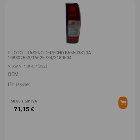
PILOTO TRASERO DERECHO B65503S20A
108802653/16525734/3180504
NISSAN PICK-UP (D22)
OEM:
-
ID:
1566969
58,80 € Sin IVA
71,15 €