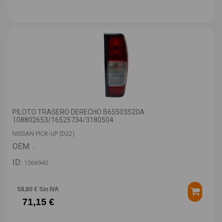
PILOTO TRASERO DERECHO B65503S20A
108802653/16525734/3180504
NISSAN PICK-UP (D22)
OEM:
-
ID:
1566940
58,80 € Sin IVA
71,15 €