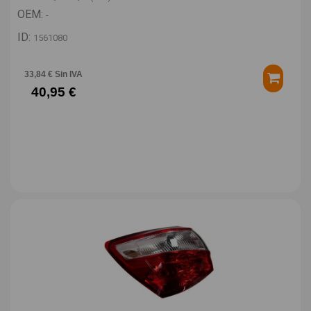
OEM:
-
ID:
1561080
33,84 € Sin IVA
40,95 €