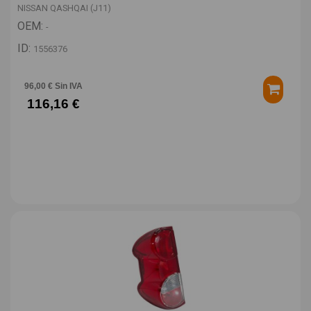
NISSAN QASHQAI (J11)
OEM:
-
ID:
1556376
96,00 € Sin IVA
116,16 €