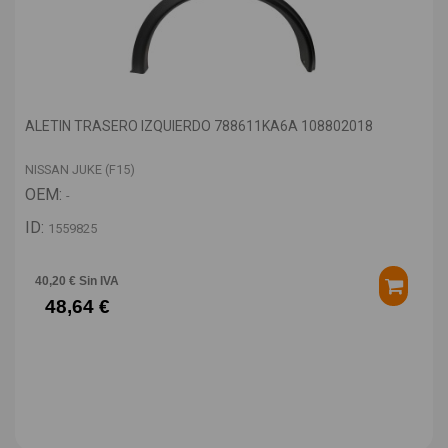
ALETIN TRASERO IZQUIERDO 788611KA6A 108802018
NISSAN JUKE (F15)
OEM:
-
ID:
1559825
40,20 € Sin IVA
48,64 €