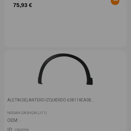
75,93 €
ALETIN DELANTERO IZQUIERDO 638114EA0B...
NISSAN QASHQAI (J11)
OEM:
-
ID:
1563028