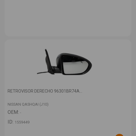
RETROVISOR DERECHO 96301BR74A...
NISSAN QASHQAI (J10)
OEM:
-
ID:
1559449