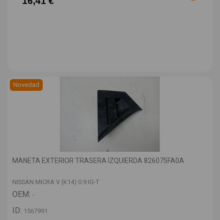
16,41 €
Novedad
MANETA EXTERIOR TRASERA IZQUIERDA 826075FA0A
NISSAN MICRA V (K14) 0.9 IG-T
OEM:
-
ID:
1567991