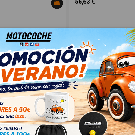
56,63 €
RIOR LATERAL DERECHA
CARCASA RETROVISOR DERECHO
06093153/124789
AJA ABIERTA / VOLQUETE
IVECO DAILY FURGÓN
OEM:
61
3801911
ID:
1534332