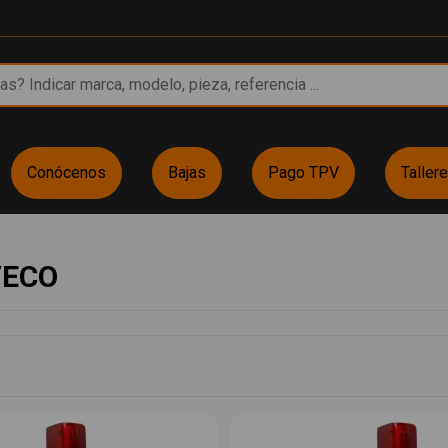
Conócenos
Bajas
Pago TPV
Taller
IVECO