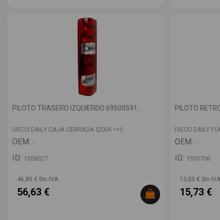
PILOTO TRASERO IZQUIERDO 69500591...
PILOTO RETRO
IVECO DAILY CAJA CERRADA (2006 =>)
IVECO DAILY F
OEM:
OEM:
-
-
ID:
ID:
1558527
1555706
46,80 € Sin IVA
13,00 € Sin IV
56,63 €
15,73 €