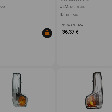
IVECO DAILY CHASIS
OEM:
220
5801823572
ID:
1513636
A
30,06 € Sin IVA
36,37 €