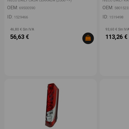
IVECO DAILY CAJA CERRADA (2006 =>)
IVECO DAILY KA
OEM:
OEM:
69500590
5801523
ID:
ID:
1529466
1519498
46,80 € Sin IVA
93,60 € Sin IV
56,63 €
113,26 €