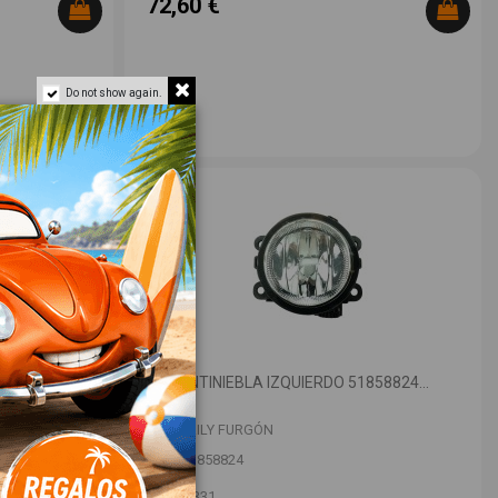
72,60 €
Do not show again.
 3801911...
FARO ANTINIEBLA IZQUIERDO 51858824...
IVECO DAILY FURGÓN
OEM:
51858824
ID:
1534331