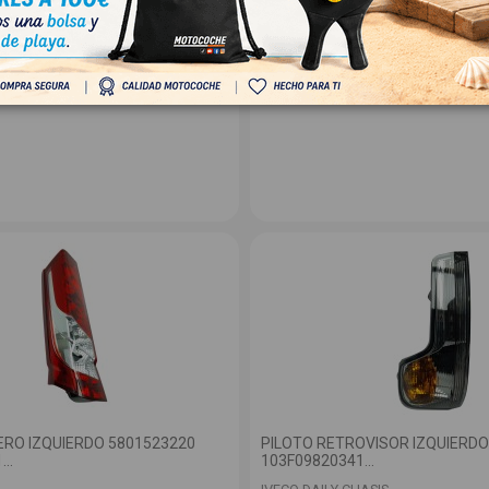
A
13,00 € Sin IVA
15,73 €
ERO IZQUIERDO 5801523220
PILOTO RETROVISOR IZQUIERDO
..
103F09820341...