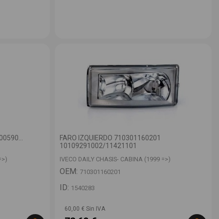
0590...
FARO IZQUIERDO 710301160201
10109291002/11421101
=>)
IVECO DAILY CHASIS- CABINA (1999 =>)
OEM:
710301160201
ID:
1540283
60,00 € Sin IVA