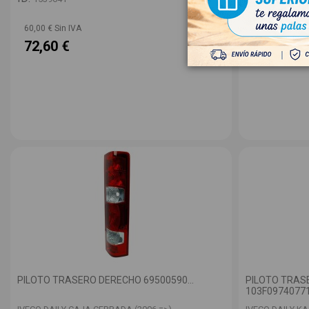
60,00 € Sin IVA
36,72 € Sin IV
72,60 €
44,43 €
PILOTO TRASERO DERECHO 69500590...
PILOTO TRAS
103F09740771.