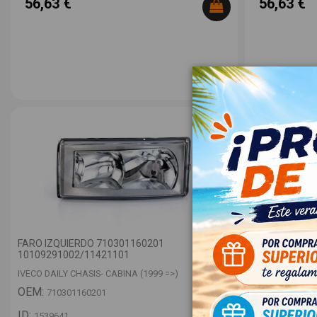
56,63 €
56,63 €
FARO IZQUIERDO 710301160201
MANETA EXTE
10109291002/11421101
500329761 1
IVECO DAILY CHASIS- CABINA (1999 =>)
IVECO DAILY C
OEM:
OEM:
710301160201
5003297
ID:
ID:
1539641
1534655