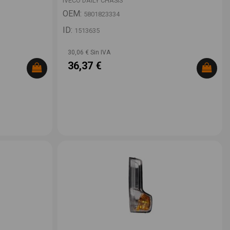
IVECO DAILY CHASIS
OEM:
5801823334
ID:
1513635
30,06 € Sin IVA
36,37 €