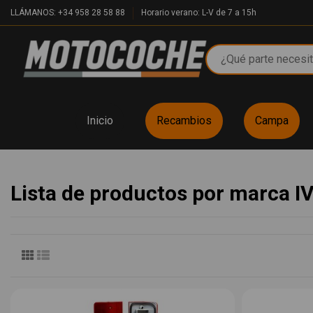
LLÁMANOS: +34 958 28 58 88
Horario verano: L-V de 7 a 15h
Inicio
Recambios
Campa
Lista de productos por marca 