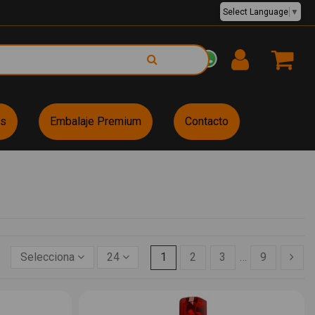
Select Language
▼
EUR €
es
Embalaje Premium
Contacto
Selecciona
24
1
2
3
…
9