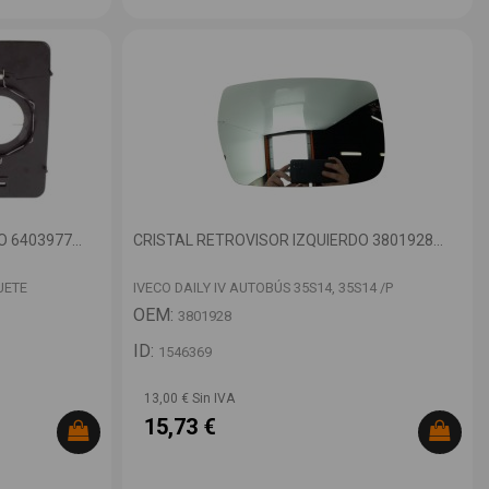
 6403977...
CRISTAL RETROVISOR IZQUIERDO 3801928...
UETE
IVECO DAILY IV AUTOBÚS 35S14, 35S14 /P
OEM:
3801928
ID:
1546369
13,00 € Sin IVA
15,73 €