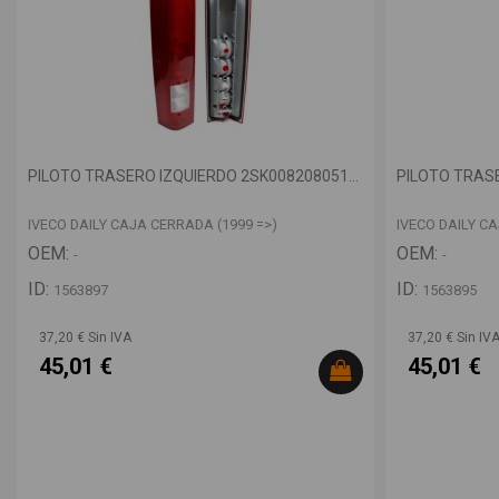
PILOTO TRASERO IZQUIERDO 2SK008208051...
PILOTO TRASE
IVECO DAILY CAJA CERRADA (1999 =>)
IVECO DAILY C
OEM:
OEM:
-
-
ID:
ID:
1563897
1563895
37,20 € Sin IVA
37,20 € Sin IV
45,01 €
45,01 €