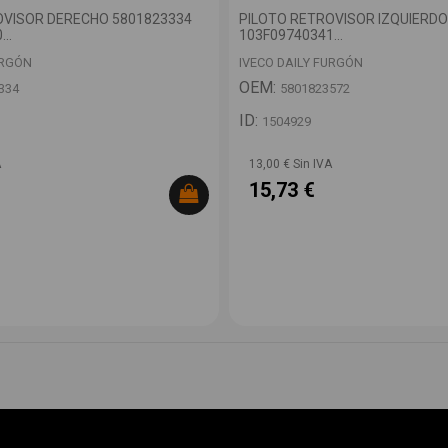
OVISOR DERECHO 5801823334
PILOTO RETROVISOR IZQUIERDO
..
103F09740341...
URGÓN
IVECO DAILY FURGÓN
OEM:
334
5801823572
ID:
1504929
A
13,00 € Sin IVA
15,73 €