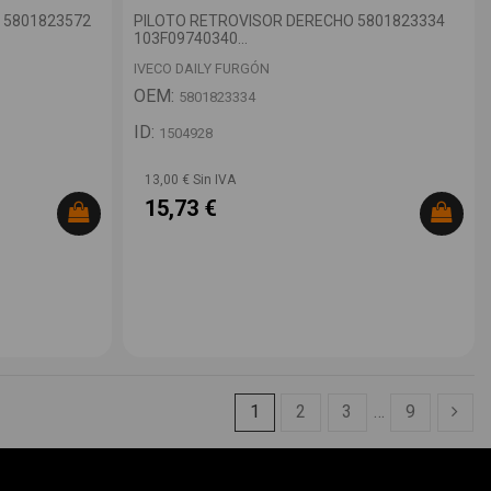
 5801823572
PILOTO RETROVISOR DERECHO 5801823334
103F09740340...
IVECO DAILY FURGÓN
OEM:
5801823334
ID:
1504928
13,00 € Sin IVA
15,73 €
1
2
3
…
9