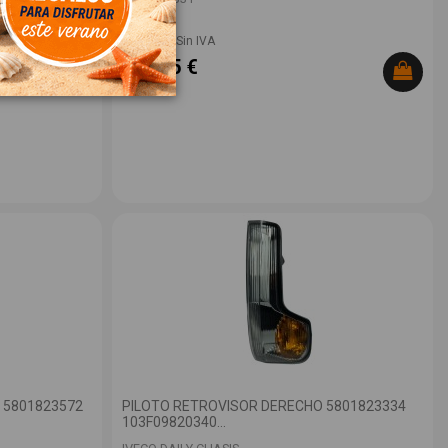
28,80 € Sin IVA
34,85 €
 5801823572
PILOTO RETROVISOR DERECHO 5801823334
103F09820340...