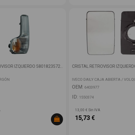
VISOR IZQUIERDO 5801823572...
CRISTAL RETROVISOR IZQUIERDO
URGÓN
IVECO DAILY CAJA ABIERTA / VOLQ
OEM:
6403977
ID:
1550374
A
13,00 € Sin IVA
15,73 €