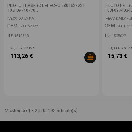
PILOTO TRASERO DERECHO 5801523221
PILOTO RETR
103F09740770...
103F09740340.
IVECO DAILY KA
IVECO DAILY F
OEM:
OEM:
5801523221
5801823
ID:
ID:
1513518
1505022
93,60 € Sin IVA
13,00 € Sin IV
113,26 €
15,73 €
Mostrando 1 - 24 de 193 artículo(s)