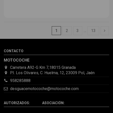
1
2
3
…
13
CONTACTO
MOTOCOCHE
Carretera A92-G Km 7,18015 Granada
P.I. Los Olivares, C. Huelma, 12, 23009 Pol, Jaén
958285888
desguacemotocoche@motocoche.com
AUTORIZADOS: ASOCIACIÓN: