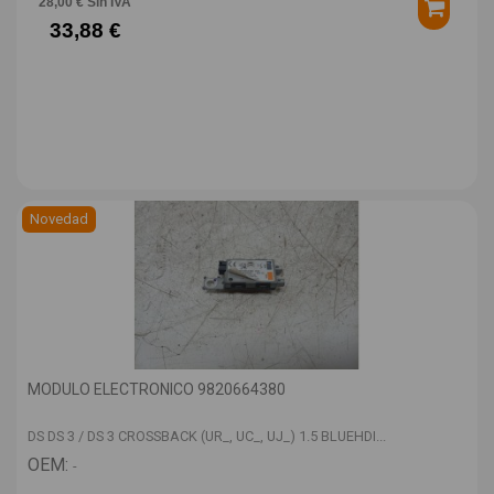
28,00 € Sin IVA
33,88 €
Novedad
MODULO ELECTRONICO 9820664380
DS DS 3 / DS 3 CROSSBACK (UR_, UC_, UJ_) 1.5 BLUEHDI...
OEM:
-