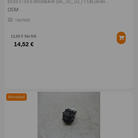
DS DS 3 / DS 3 CROSSBACK (UR_, UC_, UJ_) 1.5 BLUEHDI...
OEM:
-
ID:
1567650
12,00 € Sin IVA
14,52 €
Novedad