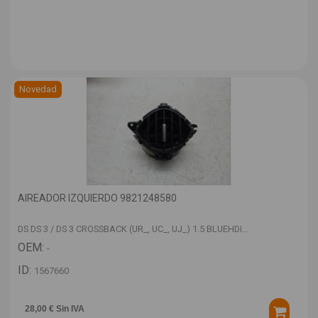
Novedad
AIREADOR IZQUIERDO 9821248580
DS DS 3 / DS 3 CROSSBACK (UR_, UC_, UJ_) 1.5 BLUEHDI...
OEM:
-
ID:
1567660
28,00 € Sin IVA