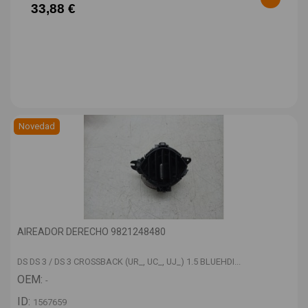
33,88 €
Novedad
AIREADOR DERECHO 9821248480
DS DS 3 / DS 3 CROSSBACK (UR_, UC_, UJ_) 1.5 BLUEHDI...
OEM:
-
ID:
1567659