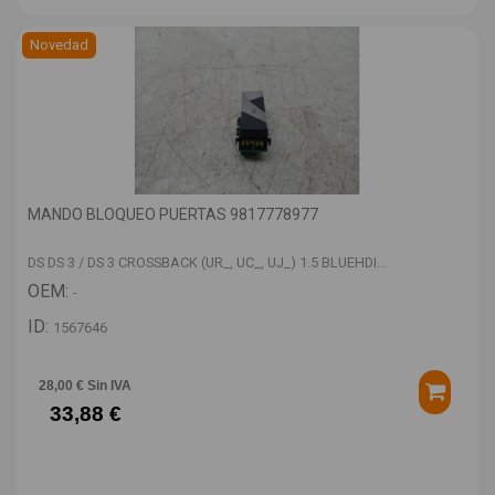
Novedad
MANDO BLOQUEO PUERTAS 9817778977
DS DS 3 / DS 3 CROSSBACK (UR_, UC_, UJ_) 1.5 BLUEHDI...
OEM:
-
ID:
1567646
28,00 € Sin IVA
33,88 €