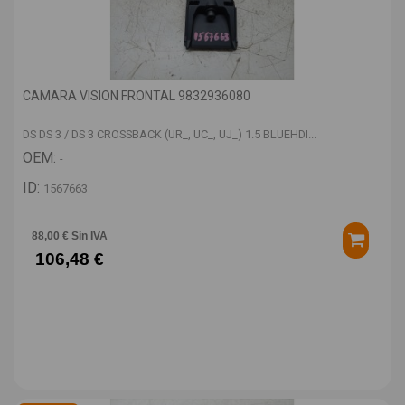
CAMARA VISION FRONTAL 9832936080
DS DS 3 / DS 3 CROSSBACK (UR_, UC_, UJ_) 1.5 BLUEHDI...
OEM:
-
ID:
1567663
88,00 € Sin IVA
106,48 €