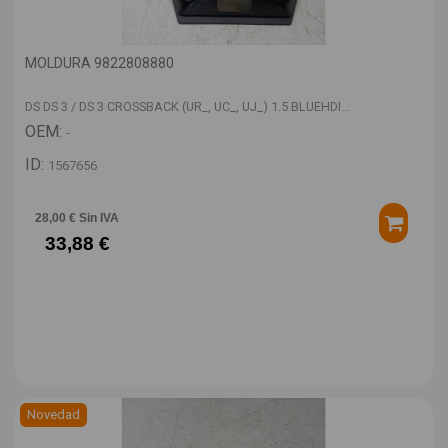
MOLDURA 9822808880
DS DS 3 / DS 3 CROSSBACK (UR_, UC_, UJ_) 1.5 BLUEHDI...
OEM:
-
ID:
1567656
28,00 € Sin IVA
33,88 €
Novedad