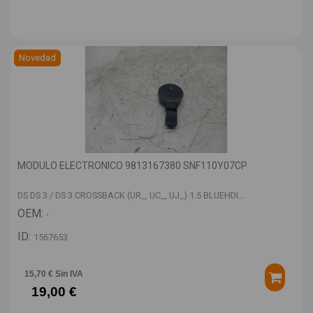
Novedad
MODULO ELECTRONICO 9813167380 SNF110Y07CP
DS DS 3 / DS 3 CROSSBACK (UR_, UC_, UJ_) 1.5 BLUEHDI...
OEM:
-
ID:
1567653
15,70 € Sin IVA
19,00 €