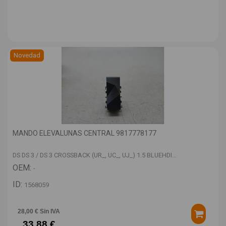
Novedad
MANDO ELEVALUNAS CENTRAL 9817778177
DS DS 3 / DS 3 CROSSBACK (UR_, UC_, UJ_) 1.5 BLUEHDI...
OEM:
-
ID:
1568059
28,00 € Sin IVA
33,88 €