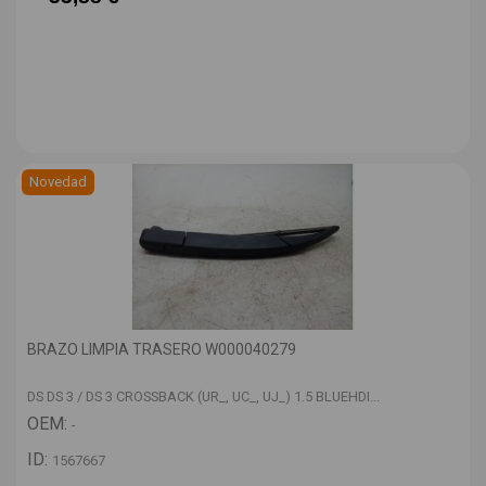
Novedad
BRAZO LIMPIA TRASERO W000040279
DS DS 3 / DS 3 CROSSBACK (UR_, UC_, UJ_) 1.5 BLUEHDI...
OEM:
-
ID:
1567667