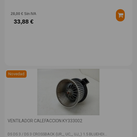
28,00 € Sin IVA
33,88 €
Novedad
VENTILADOR CALEFACCION KY333002
DS DS 3 / DS 3 CROSSBACK (UR_, UC_, UJ_) 1.5 BLUEHDI...