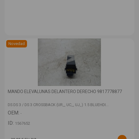
Novedad
MANDO ELEVALUNAS DELANTERO DERECHO 9817778877
DS DS 3 / DS 3 CROSSBACK (UR_, UC_, UJ_) 1.5 BLUEHDI...
OEM:
-
ID:
1567652