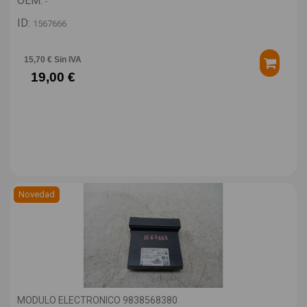
OEM:
-
ID:
1567666
15,70 € Sin IVA
19,00 €
Novedad
MODULO ELECTRONICO 9838568380