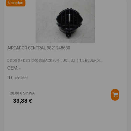
Novedad
AIREADOR CENTRAL 9821248680
DS DS 3 / DS 3 CROSSBACK (UR_, UC_, UJ_) 1.5 BLUEHDI...
OEM:
-
ID:
1567662
28,00 € Sin IVA
33,88 €