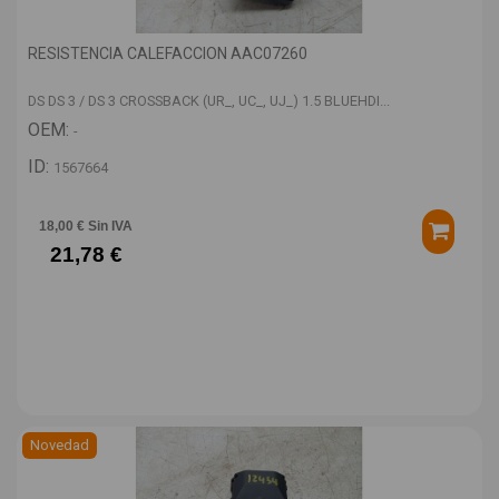
RESISTENCIA CALEFACCION AAC07260
DS DS 3 / DS 3 CROSSBACK (UR_, UC_, UJ_) 1.5 BLUEHDI...
OEM:
-
ID:
1567664
18,00 € Sin IVA
21,78 €
Novedad