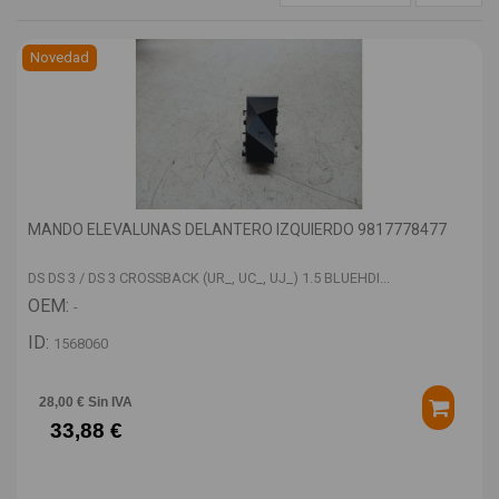
Novedad
MANDO ELEVALUNAS DELANTERO IZQUIERDO 9817778477
DS DS 3 / DS 3 CROSSBACK (UR_, UC_, UJ_) 1.5 BLUEHDI...
OEM:
-
ID:
1568060
28,00 € Sin IVA
33,88 €