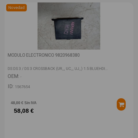
Novedad
MODULO ELECTRONICO 9820968380
DS DS 3 / DS 3 CROSSBACK (UR_, UC_, UJ_) 1.5 BLUEHDI...
OEM:
-
ID:
1567654
48,00 € Sin IVA
58,08 €