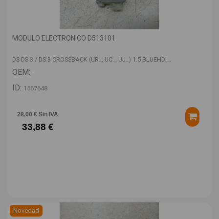
MODULO ELECTRONICO D513101
DS DS 3 / DS 3 CROSSBACK (UR_, UC_, UJ_) 1.5 BLUEHDI...
OEM:
-
ID:
1567648
28,00 € Sin IVA
33,88 €
Novedad