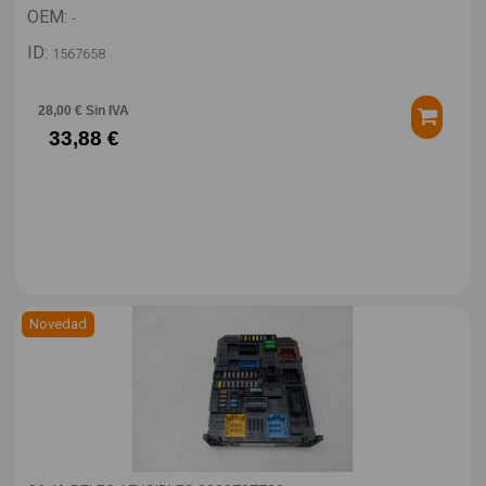
OEM:
-
ID:
1567658
28,00 € Sin IVA
33,88 €
Novedad