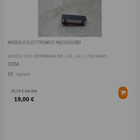
MODULO ELECTRONICO 9825205380
DS DS 3 / DS 3 CROSSBACK (UR_, UC_, UJ_) 1.5 BLUEHDI...
OEM:
-
ID:
1567647
15,70 € Sin IVA
19,00 €