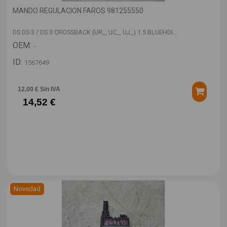
MANDO REGULACION FAROS 981255550
DS DS 3 / DS 3 CROSSBACK (UR_, UC_, UJ_) 1.5 BLUEHDI...
OEM:
-
ID:
1567649
12,00 € Sin IVA
14,52 €
Novedad