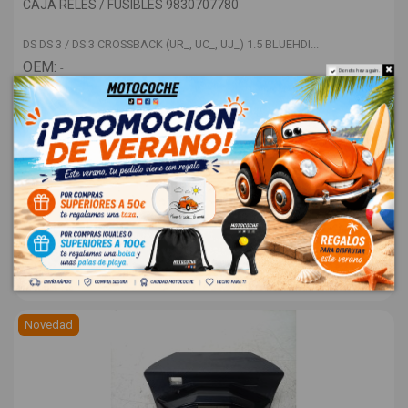
CAJA RELES / FUSIBLES 9830707780
DS DS 3 / DS 3 CROSSBACK (UR_, UC_, UJ_) 1.5 BLUEHDI...
OEM:
-
Do not show again.
ID:
1567657
88,00 € Sin IVA
106,48 €
Novedad