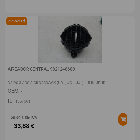
Novedad
AIREADOR CENTRAL 9821248680
DS DS 3 / DS 3 CROSSBACK (UR_, UC_, UJ_) 1.5 BLUEHDI...
OEM:
-
ID:
1567661
28,00 € Sin IVA
33,88 €