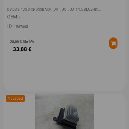
DS DS 3 / DS 3 CROSSBACK (UR_, UC_, UJ_) 1.5 BLUEHDI...
OEM:
-
ID:
1567665
28,00 € Sin IVA
33,88 €
Novedad