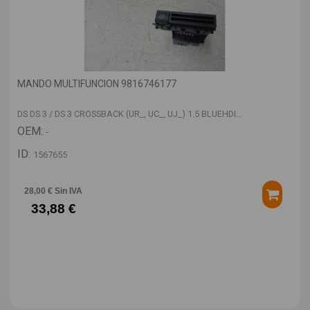
MANDO MULTIFUNCION 9816746177
DS DS 3 / DS 3 CROSSBACK (UR_, UC_, UJ_) 1.5 BLUEHDI...
OEM:
-
ID:
1567655
28,00 € Sin IVA
33,88 €