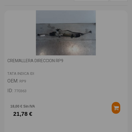
CREMALLERA DIRECCION RP9
TATA INDICA IDI
OEM:
RP9
ID:
770363
18,00 € Sin IVA
21,78 €