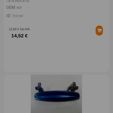
TATA INDICA IDI
OEM:
REF
ID:
723159
12,00 € Sin IVA
14,52 €