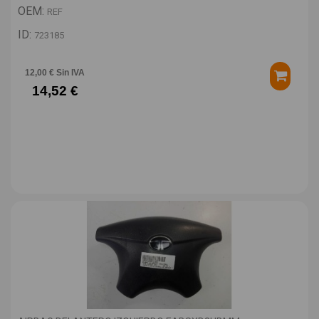
OEM:
REF
ID:
723185
12,00 € Sin IVA
14,52 €