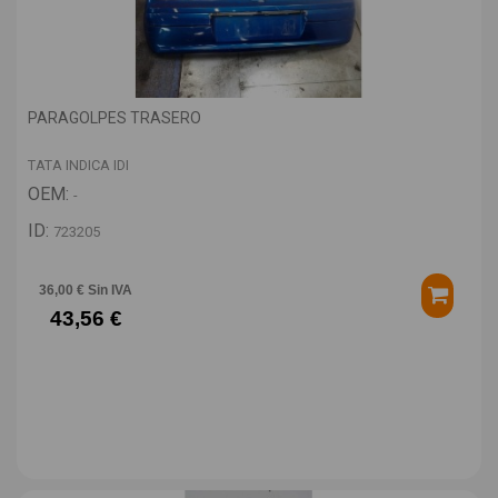
PARAGOLPES TRASERO
TATA INDICA IDI
OEM:
-
ID:
723205
36,00 € Sin IVA
43,56 €