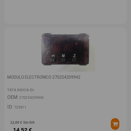
MODULO ELECTRONICO 270254209942
TATA INDICA IDI
OEM:
270254209942
ID:
723811
12,00 € Sin IVA
14,52 €