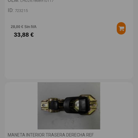
OEM:
LHD267868910117
ID:
723215
28,00 € Sin IVA
33,88 €
MANETA INTERIOR TRASERA DERECHA REF