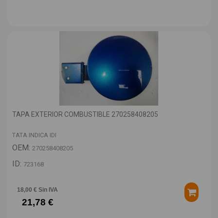
TAPA EXTERIOR COMBUSTIBLE 270258408205
TATA INDICA IDI
OEM:
270258408205
ID:
723168
18,00 € Sin IVA
21,78 €