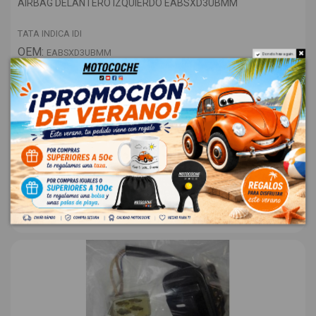
AIRBAG DELANTERO IZQUIERDO EABSXD3UBMM
TATA INDICA IDI
OEM:
EABSXD3UBMM
Do not show again.
ID:
723183
28,00 € Sin IVA
33,88 €