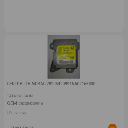
CENTRALITA AIRBAG 282054209916 602168800
TATA INDICA IDI
OEM:
282054209916
ID:
723166
12,00 € Sin IVA