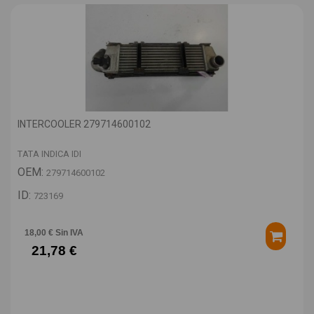
INTERCOOLER 279714600102
TATA INDICA IDI
OEM:
279714600102
ID:
723169
18,00 € Sin IVA
21,78 €