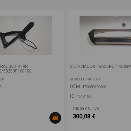
ERAL 3301419R
SILENCIADOR TRASERO 47200P
0/58280P160100
02X
BENELLI TRK 702X
OEM:
R
47200PA80002
ID:
1513165
A
248,00 € Sin IVA
300,08 €