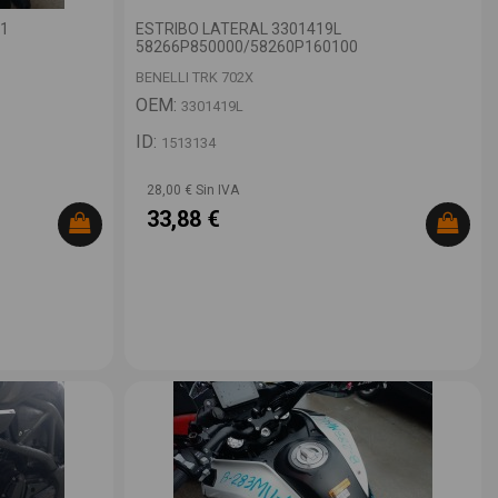
1
ESTRIBO LATERAL 3301419L
58266P850000/58260P160100
BENELLI TRK 702X
OEM:
3301419L
ID:
1513134
28,00 € Sin IVA
33,88 €