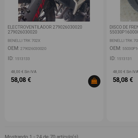
ELECTROVENTILADOR 279026030020
DISCO DE FR
279026030020
55030P16000
BENELLI TRK 702X
BENELLI TRK 7
OEM:
OEM:
279026030020
55030P1
ID:
ID:
1513133
1513131
48,00 € Sin IVA
48,00 € Sin IV
58,08 €
58,08 €
Mostrando 1 - 24 de 70 artículo(s)