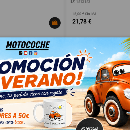
ID:
1513153
A
18,00 € Sin IVA
21,78 €
NQUE 24901660BG01
MANETA EXTERIOR DELANTERA 
1
MANETA MANETA