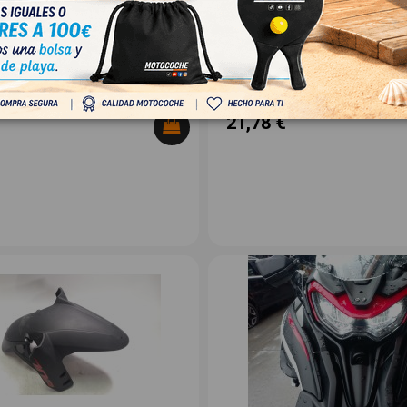
02X
BENELLI TRK 702X
OEM:
0BG01
MANETA
ID:
1513142
A
18,00 € Sin IVA
21,78 €