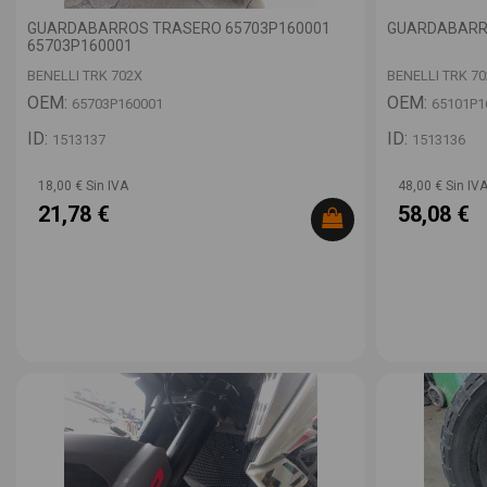
GUARDABARROS TRASERO 65703P160001
GUARDABARR
65703P160001
BENELLI TRK 702X
BENELLI TRK 7
OEM:
OEM:
65703P160001
65101P1
ID:
ID:
1513137
1513136
18,00 € Sin IVA
48,00 € Sin IV
21,78 €
58,08 €