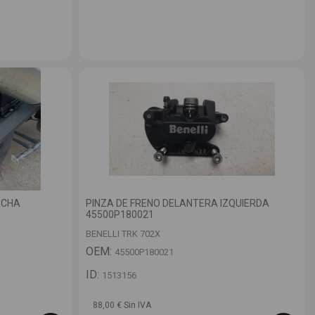
ECHA
PINZA DE FRENO DELANTERA IZQUIERDA
45500P180021
BENELLI TRK 702X
OEM:
45500P180021
ID:
1513156
88,00 € Sin IVA