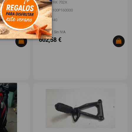
BENELLI TRK 702X
OEM:
44100P160000
ID:
1513140
498,00 € Sin IVA
602,58 €