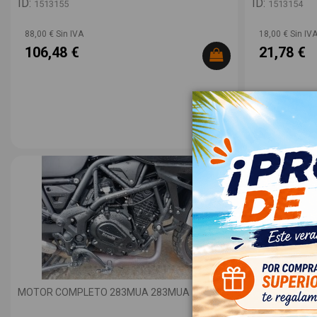
ID:
ID:
1513155
1513154
88,00 € Sin IVA
18,00 € Sin IV
106,48 €
21,78 €
MOTOR COMPLETO 283MUA 283MUA
MOTOR ARRA
24901660BG0