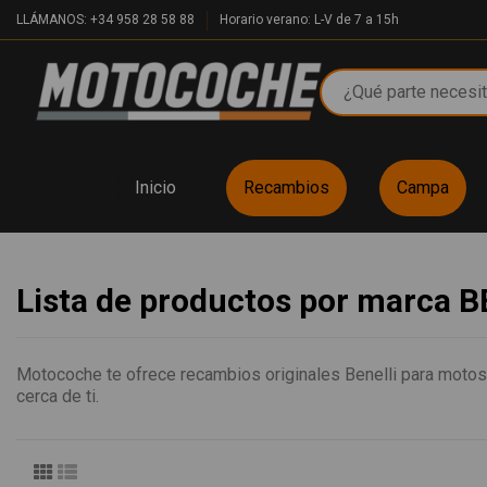
LLÁMANOS: +34 958 28 58 88
Horario verano: L-V de 7 a 15h
Inicio
Recambios
Campa
Lista de productos por marca 
Motocoche te ofrece recambios originales Benelli para motos 
cerca de ti.