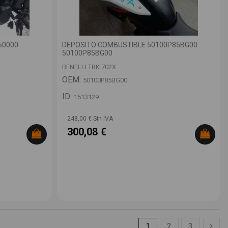
50000
DEPOSITO COMBUSTIBLE 50100P85BG00
50100P85BG00
BENELLI TRK 702X
OEM:
50100P85BG00
ID:
1513129
248,00 € Sin IVA
300,08 €
1
2
3