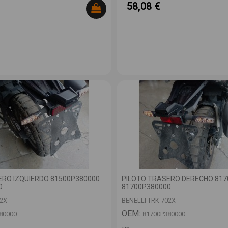
58,08 €
ERO IZQUIERDO 81500P380000
PILOTO TRASERO DERECHO 817
0
81700P380000
02X
BENELLI TRK 702X
OEM:
80000
81700P380000