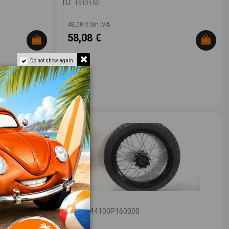
ID:
1513152
48,00 € Sin IVA
58,08 €
Do not show again.
IZQUIERDA
LLANTA 44100P160000