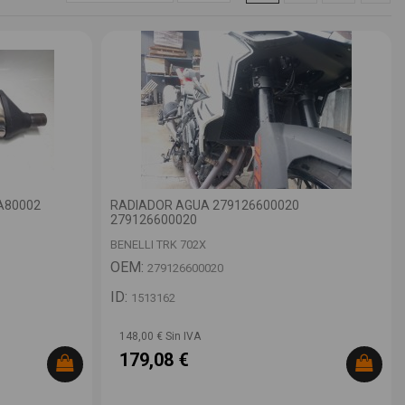
A80002
RADIADOR AGUA 279126600020
279126600020
BENELLI TRK 702X
OEM:
279126600020
ID:
1513162
148,00 € Sin IVA
179,08 €