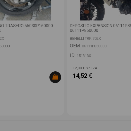
ENO TRASERO 55030P160000
DEPOSITO EXPANSION 06111P8
0
06111P850000
02X
BENELLI TRK 702X
OEM:
60000
06111P850000
ID:
1513130
A
12,00 € Sin IVA
14,52 €