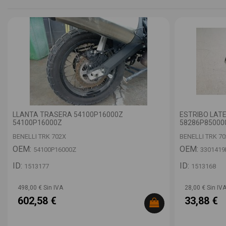
LLANTA TRASERA 54100P16000Z
ESTRIBO LAT
54100P16000Z
58286P85000
BENELLI TRK 702X
BENELLI TRK 7
OEM:
OEM:
54100P16000Z
3301419
ID:
ID:
1513177
1513168
498,00 € Sin IVA
28,00 € Sin IV
602,58 €
33,88 €