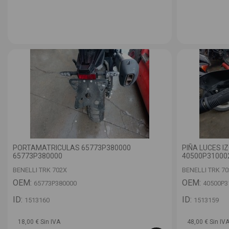
PORTAMATRICULAS 65773P380000
PIÑA LUCES I
65773P380000
40500P31000
BENELLI TRK 702X
BENELLI TRK 7
OEM:
OEM:
65773P380000
40500P3
ID:
ID:
1513160
1513159
18,00 € Sin IVA
48,00 € Sin IV