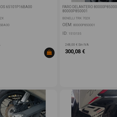
OS 65101P16BA00
FARO DELANTERO 80000P85000
80000P850001
02X
BENELLI TRK 702X
OEM:
6BA00
80000P850001
ID:
1513135
A
248,00 € Sin IVA
300,08 €