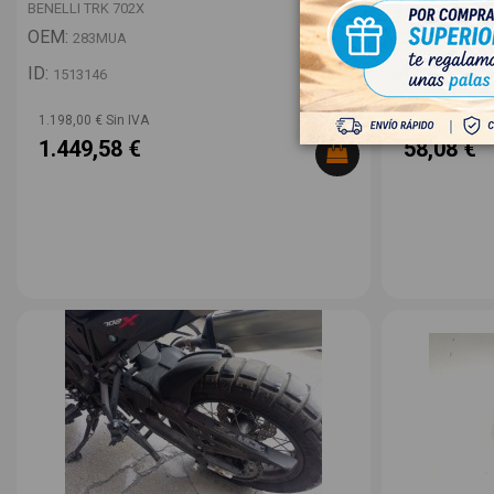
BENELLI TRK 702X
BENELLI TRK 7
OEM:
OEM:
283MUA
2490166
ID:
ID:
1513146
1513145
1.198,00 € Sin IVA
48,00 € Sin IV
1.449,58 €
58,08 €