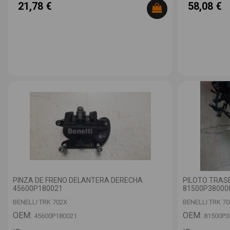
21,78 €
58,08 €
PINZA DE FRENO DELANTERA DERECHA
PILOTO TRAS
45600P180021
81500P38000
BENELLI TRK 702X
BENELLI TRK 7
OEM:
OEM:
45600P180021
81500P3