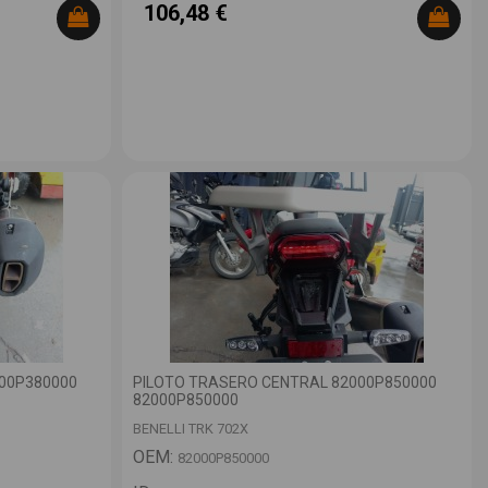
106,48 €
00P380000
PILOTO TRASERO CENTRAL 82000P850000
82000P850000
BENELLI TRK 702X
OEM:
82000P850000