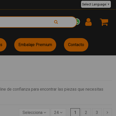
Select Language
▼
EUR €
es
Embalaje Premium
Contacto
ine de confianza para encontrar las piezas que necesitas
Selecciona
24
1
2
3