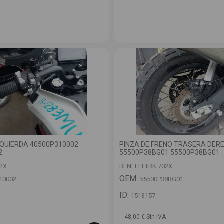
ZQUIERDA 40500P310002
PINZA DE FRENO TRASERA DER
2
55500P38BG01 55500P38BG01
02X
BENELLI TRK 702X
OEM:
10002
55500P38BG01
ID:
1513157
A
48,00 € Sin IVA