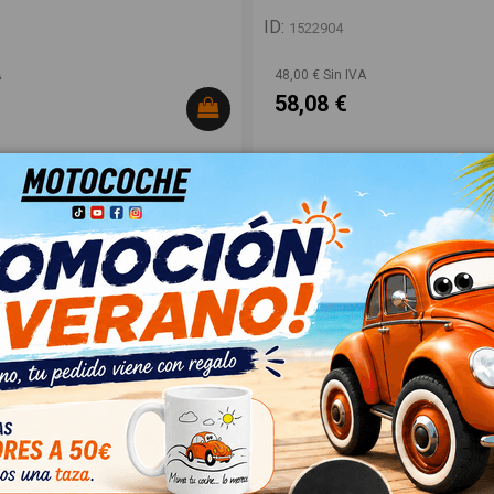
ID:
1522904
A
48,00 € Sin IVA
58,08 €
UIERDO 13004935
PARASOL DERECHO 13400247