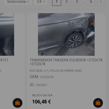
Selecciona
24
1
2
3
…
6
48151
TRANSMISION TRASERA IZQUIERDA 13722678
13722678
D
BYD SEAL U 1.5 PLUG-IN HYBRID AWD
OEM:
13722678
ID:
1522931
88,00 € Sin IVA
106,48 €