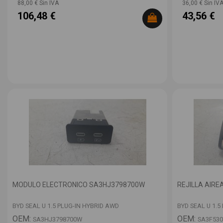
88,00 € Sin IVA
36,00 € Sin IV
106,48 €
43,56 €
MODULO ELECTRONICO SA3HJ3798700W
REJILLA AIR
BYD SEAL U 1.5 PLUG-IN HYBRID AWD
BYD SEAL U 1.5
OEM:
OEM:
SA3HJ3798700W
SA3F530