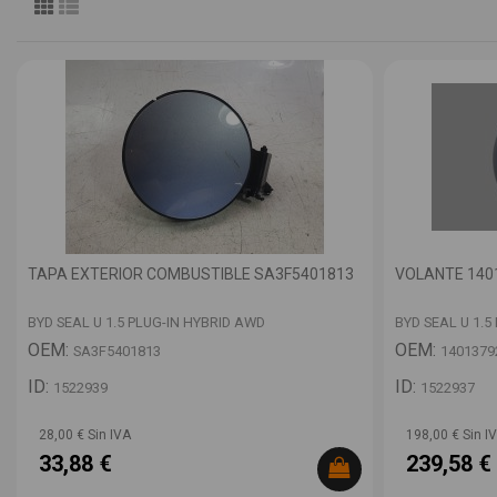
TAPA EXTERIOR COMBUSTIBLE SA3F5401813
VOLANTE 140
BYD SEAL U 1.5 PLUG-IN HYBRID AWD
BYD SEAL U 1.5
OEM:
OEM:
SA3F5401813
1401379
ID:
ID:
1522939
1522937
28,00 € Sin IVA
198,00 € Sin I
33,88 €
239,58 €