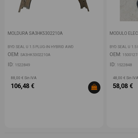
MOLDURA SA3HK5302210A
MODULO ELEC
BYD SEAL U 1.5 PLUG-IN HYBRID AWD
BYD SEAL U 1.5
OEM:
OEM:
SA3HK5302210A
1500127
ID:
ID:
1522849
1522848
88,00 € Sin IVA
48,00 € Sin IV
106,48 €
58,08 €