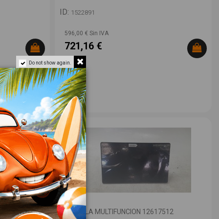
ID:
1522891
596,00 € Sin IVA
721,16 €
Do not show again.
PANTALLA MULTIFUNCION 12617512