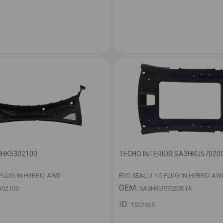
HK5302100
TECHO INTERIOR SA3HKU57020
 PLUG-IN HYBRID AWD
BYD SEAL U 1.5 PLUG-IN HYBRID AW
OEM:
302100
SA3HKU5702001A
ID:
1522925