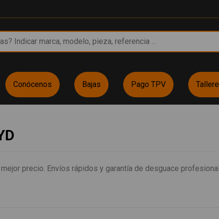
Conócenos
Bajas
Pago TPV
Taller
BYD
jor precio. Envíos rápidos y garantía de desguace profesional.