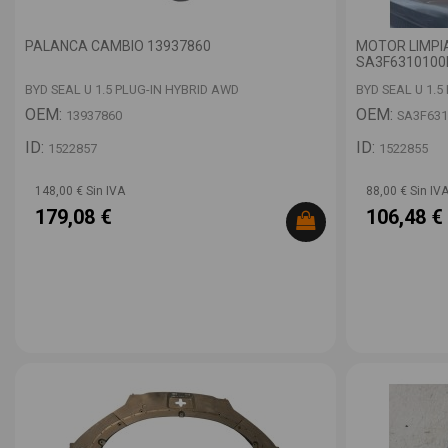
PALANCA CAMBIO 13937860
MOTOR LIMPI
SA3F6310100
BYD SEAL U 1.5 PLUG-IN HYBRID AWD
BYD SEAL U 1.5
OEM:
OEM:
13937860
SA3F631
ID:
ID:
1522857
1522855
148,00 € Sin IVA
88,00 € Sin IV
179,08 €
106,48 €