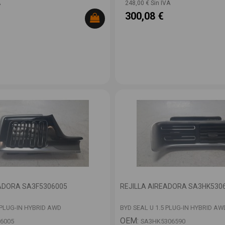
A
248,00 € Sin IVA
300,08 €
EADORA SA3F5306005
REJILLA AIREADORA SA3HK530
 PLUG-IN HYBRID AWD
BYD SEAL U 1.5 PLUG-IN HYBRID AW
OEM:
6005
SA3HK5306590