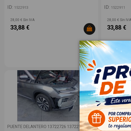
ID:
ID:
1522913
1522911
28,00 € Sin IVA
28,00 € Sin IV
33,88 €
33,88 €
PUENTE DELANTERO 13722726 13722726
PARASOL IZQ