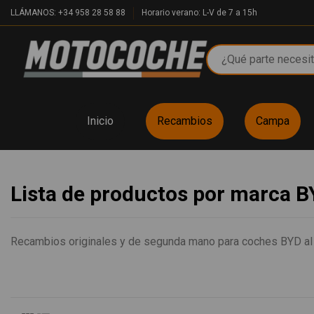
LLÁMANOS: +34 958 28 58 88
Horario verano: L-V de 7 a 15h
Inicio
Recambios
Campa
Lista de productos por marca 
Recambios originales y de segunda mano para coches BYD al me