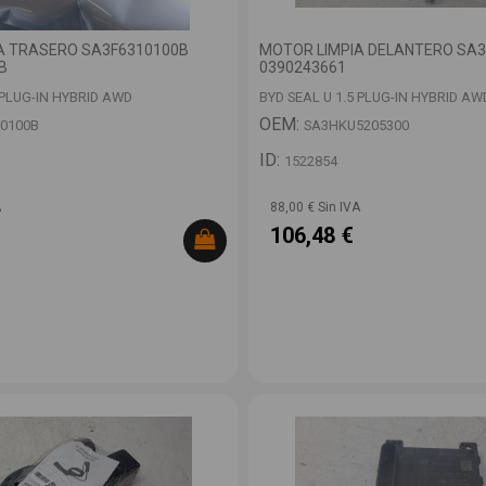
A TRASERO SA3F6310100B
MOTOR LIMPIA DELANTERO SA
B
0390243661
 PLUG-IN HYBRID AWD
BYD SEAL U 1.5 PLUG-IN HYBRID AW
OEM:
0100B
SA3HKU5205300
ID:
1522854
A
88,00 € Sin IVA
106,48 €