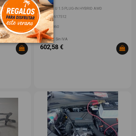
D
BYD SEAL U 1.5 PLUG-IN HYBRID AWD
OEM:
12617512
ID:
1522860
498,00 € Sin IVA
602,58 €