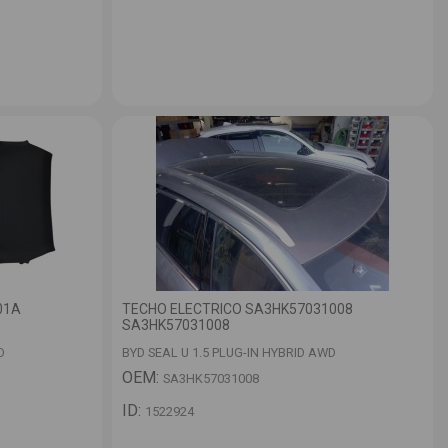
01A
TECHO ELECTRICO SA3HK57031008
SA3HK57031008
D
BYD SEAL U 1.5 PLUG-IN HYBRID AWD
OEM:
SA3HK57031008
ID:
1522924