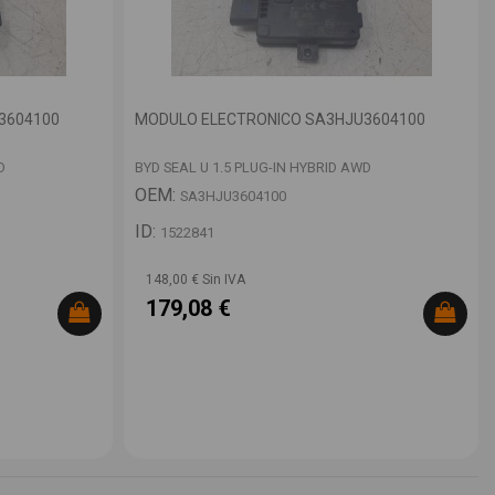
3604100
MODULO ELECTRONICO SA3HJU3604100
D
BYD SEAL U 1.5 PLUG-IN HYBRID AWD
OEM:
SA3HJU3604100
ID:
1522841
148,00 € Sin IVA
179,08 €