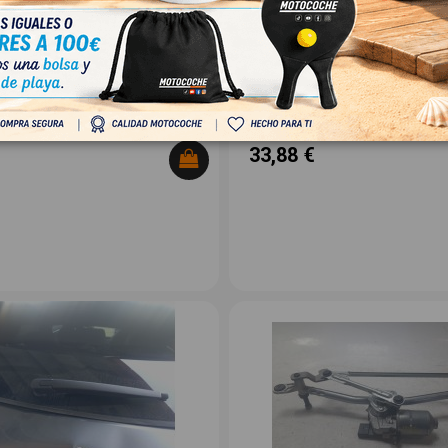
 PLUG-IN HYBRID AWD
BYD SEAL U 1.5 PLUG-IN HYBRID AW
OEM:
5
13400247
ID:
1522865
A
28,00 € Sin IVA
33,88 €