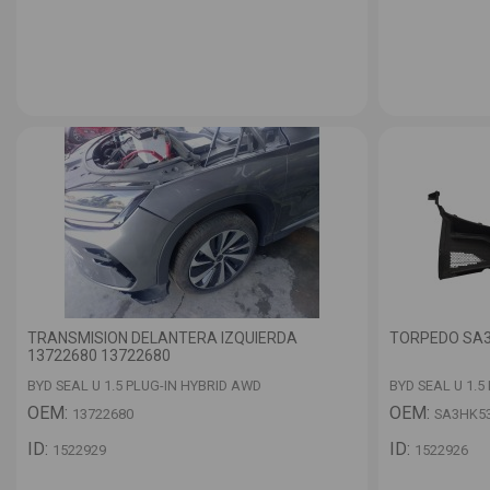
TRANSMISION DELANTERA IZQUIERDA
TORPEDO SA3
13722680 13722680
BYD SEAL U 1.5 PLUG-IN HYBRID AWD
BYD SEAL U 1.5
OEM:
OEM:
13722680
SA3HK5
ID:
ID:
1522929
1522926