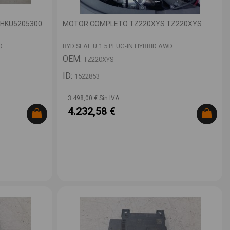
3HKU5205300
MOTOR COMPLETO TZ220XYS TZ220XYS
D
BYD SEAL U 1.5 PLUG-IN HYBRID AWD
OEM:
TZ220XYS
ID:
1522853
3.498,00 € Sin IVA
4.232,58 €