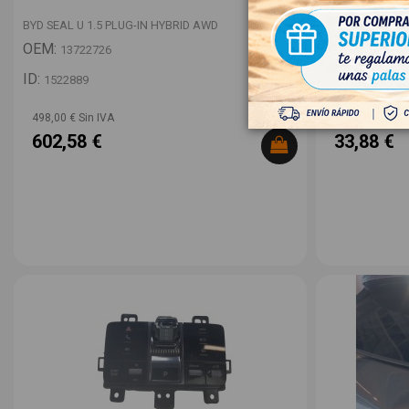
BYD SEAL U 1.5 PLUG-IN HYBRID AWD
BYD SEAL U 1.5
OEM:
OEM:
13722726
1300493
ID:
ID:
1522889
1522867
498,00 € Sin IVA
28,00 € Sin IV
602,58 €
33,88 €