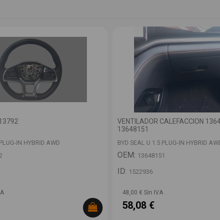
13792
VENTILADOR CALEFACCION 136
13648151
 PLUG-IN HYBRID AWD
BYD SEAL U 1.5 PLUG-IN HYBRID AW
OEM:
2
13648151
ID:
1522936
VA
48,00 € Sin IVA
58,08 €