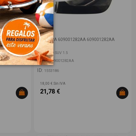
6M7R /
MOLDURA 609001282AA 609001282AA
DR DR 5.0 SUV 1.5
OEM:
609001282AA
ID:
1553186
18,00 € Sin IVA
21,78 €