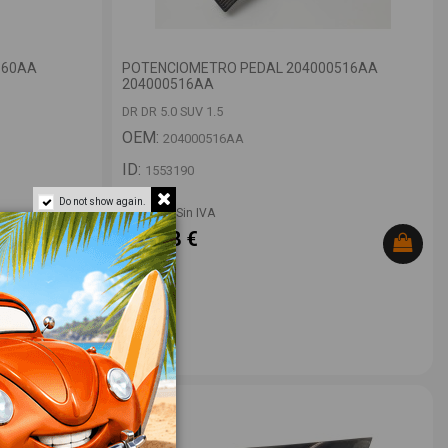
160AA
POTENCIOMETRO PEDAL 204000516AA
204000516AA
DR DR 5.0 SUV 1.5
OEM:
204000516AA
ID:
1553190
Do not show again.
28,00 € Sin IVA
33,88 €