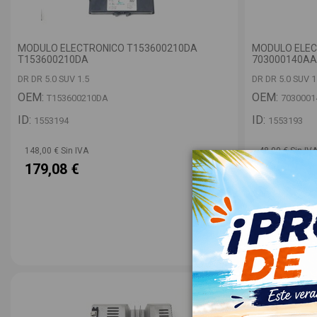
MODULO ELECTRONICO T153600210DA
MODULO ELEC
T153600210DA
703000140AA
DR DR 5.0 SUV 1.5
DR DR 5.0 SUV 1
OEM:
OEM:
T153600210DA
703000
ID:
ID:
1553194
1553193
148,00 € Sin IVA
48,00 € Sin IV
179,08 €
58,08 €