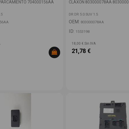
PARCAMIENTO 704000156AA
CLAXON 803000078AA 803000
.5
DR DR 5.0 SUV 1.5
OEM:
156AA
803000078AA
ID:
1553198
A
18,00 € Sin IVA
21,78 €