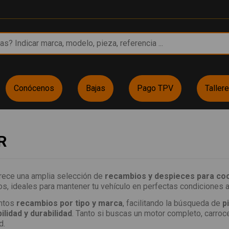
Conócenos
Bajas
Pago TPV
Taller
R
rece una amplia selección de
recambios y despieces para co
s, ideales para mantener tu vehículo en perfectas condiciones a
intos
recambios por tipo y marca
, facilitando la búsqueda de
p
bilidad y durabilidad
. Tanto si buscas un motor completo, carroc
d.