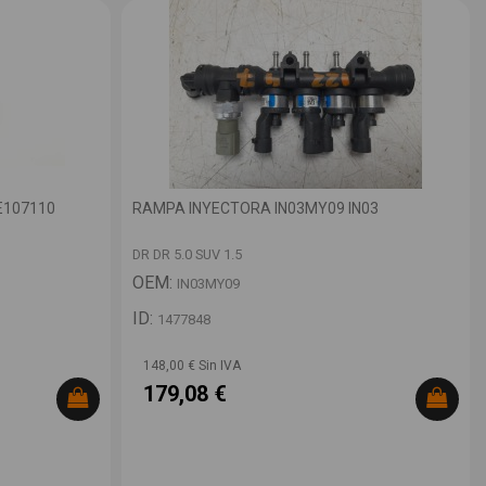
E107110
RAMPA INYECTORA IN03MY09 IN03
DR DR 5.0 SUV 1.5
OEM:
IN03MY09
ID:
1477848
148,00 € Sin IVA
179,08 €