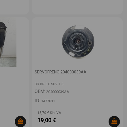
SERVOFRENO 204000039AA
DR DR 5.0 SUV 1.5
OEM:
204000039AA
ID:
1477831
15,70 € Sin IVA
19,00 €