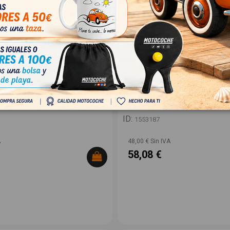
ENO / BOMBA VACIO
BOMBA COMBUSTIBLE E030I000
B213541110 PUMPVK11
ET98MY07MAX
.5
DR DR 5.0 SUV 1.5
OEM:
110
-
ID:
1553187
A
48,00 € Sin IVA
58,08 €