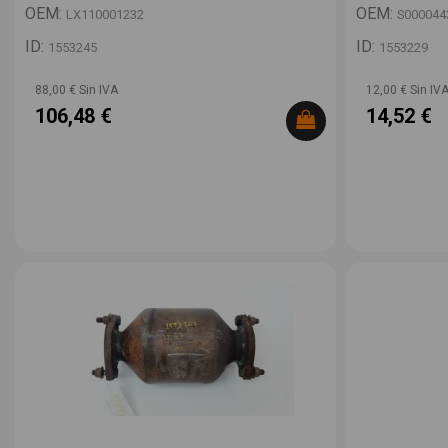
OEM:
OEM:
LX110001232
S000044
ID:
ID:
1553245
1553229
88,00 € Sin IVA
12,00 € Sin IV
106,48 €
14,52 €