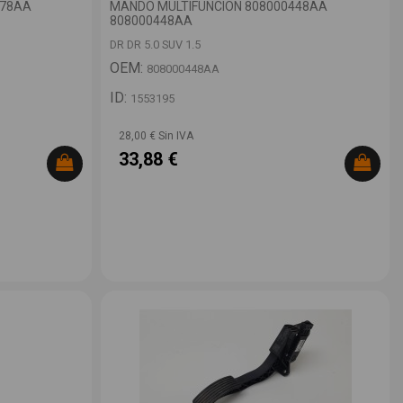
078AA
MANDO MULTIFUNCION 808000448AA
808000448AA
DR DR 5.0 SUV 1.5
OEM:
808000448AA
ID:
1553195
28,00 € Sin IVA
33,88 €