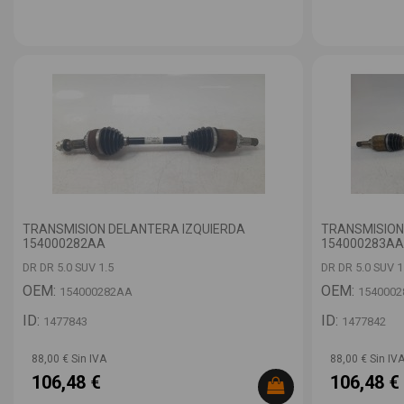
TRANSMISION DELANTERA IZQUIERDA
TRANSMISION
154000282AA
154000283AA
DR DR 5.0 SUV 1.5
DR DR 5.0 SUV 1
OEM:
OEM:
154000282AA
154000
ID:
ID:
1477843
1477842
88,00 € Sin IVA
88,00 € Sin IV
106,48 €
106,48 €