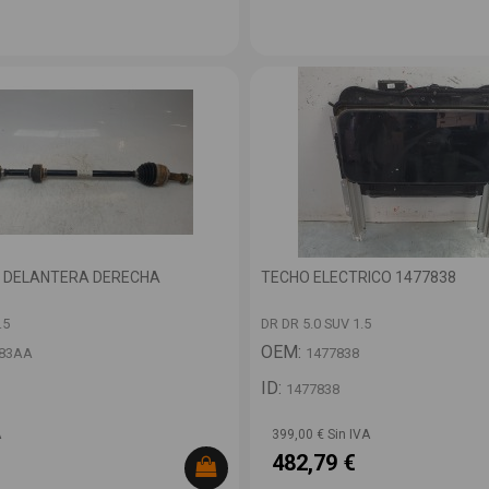
 DELANTERA DERECHA
TECHO ELECTRICO 1477838
.5
DR DR 5.0 SUV 1.5
OEM:
283AA
1477838
ID:
1477838
A
399,00 € Sin IVA
482,79 €