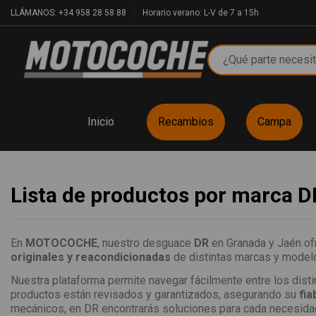
LLÁMANOS: +34 958 28 58 88
Horario verano: L-V de 7 a 15h
Inicio
Recambios
Campa
Lista de productos por marca D
En
MOTOCOCHE
, nuestro desguace
DR
en Granada y Jaén of
originales y reacondicionadas
de distintas marcas y modelo
Nuestra plataforma permite navegar fácilmente entre los dist
productos están revisados y garantizados, asegurando su
fia
mecánicos, en DR encontrarás soluciones para cada necesida