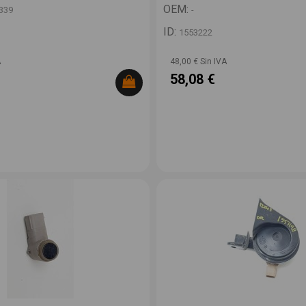
OEM:
339
-
ID:
1553222
A
48,00 € Sin IVA
58,08 €