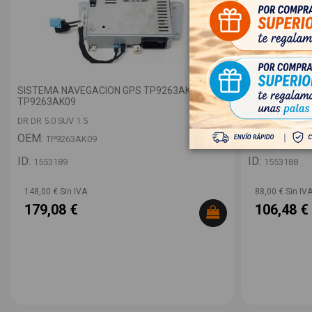
SISTEMA NAVEGACION GPS TP9263AK09
DEPRESOR FR
TP9263AK09
B213541110 
DR DR 5.0 SUV 1.5
DR DR 5.0 SUV 1
OEM:
OEM:
TP9263AK09
B213541
ID:
ID:
1553189
1553188
148,00 € Sin IVA
88,00 € Sin IV
179,08 €
106,48 €