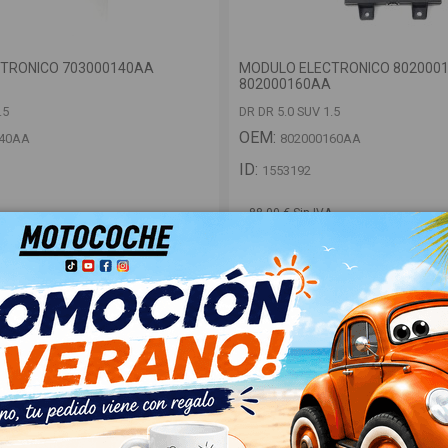
TRONICO 703000140AA
MODULO ELECTRONICO 802000
802000160AA
.5
DR DR 5.0 SUV 1.5
OEM:
140AA
802000160AA
ID:
1553192
A
88,00 € Sin IVA
106,48 €