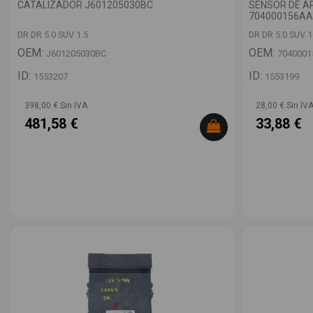
CATALIZADOR J601205030BC
SENSOR DE A
704000156AA
DR DR 5.0 SUV 1.5
DR DR 5.0 SUV 1
OEM:
OEM:
J601205030BC
704000
ID:
ID:
1553207
1553199
398,00 € Sin IVA
28,00 € Sin IV
481,58 €
33,88 €