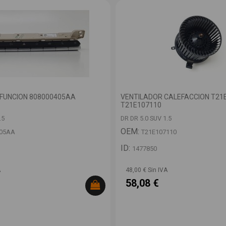
FUNCION 808000405AA
VENTILADOR CALEFACCION T21
T21E107110
.5
DR DR 5.0 SUV 1.5
OEM:
405AA
T21E107110
ID:
1477850
A
48,00 € Sin IVA
58,08 €