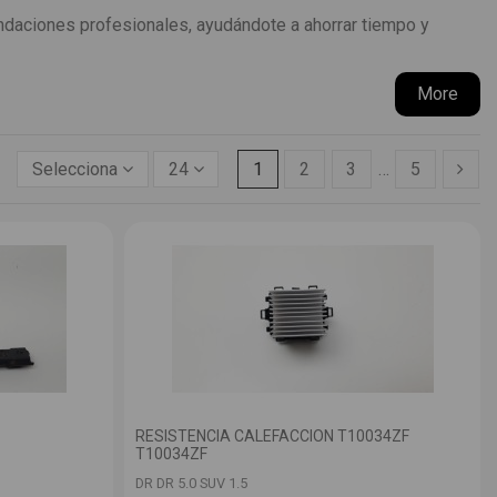
ndaciones profesionales, ayudándote a ahorrar tiempo y
More
Selecciona
24
1
2
3
…
5
RESISTENCIA CALEFACCION T10034ZF
T10034ZF
DR DR 5.0 SUV 1.5