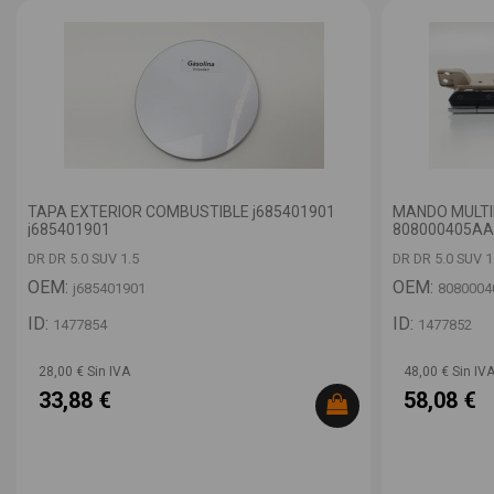
TAPA EXTERIOR COMBUSTIBLE j685401901
MANDO MULTI
j685401901
808000405AA
DR DR 5.0 SUV 1.5
DR DR 5.0 SUV 1
OEM:
OEM:
j685401901
808000
ID:
ID:
1477854
1477852
28,00 € Sin IVA
48,00 € Sin IV
33,88 €
58,08 €