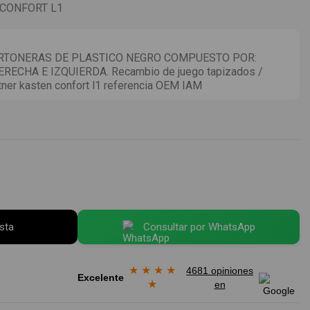
 CONFORT L1
ARTONERAS DE PLASTICO NEGRO COMPUESTO POR:
CHA E IZQUIERDA. Recambio de juego tapizados /
tner kasten confort l1 referencia OEM IAM
esta
Consultar por WhatsApp
★
★
★
★
4681 opiniones
Excelente
★
en