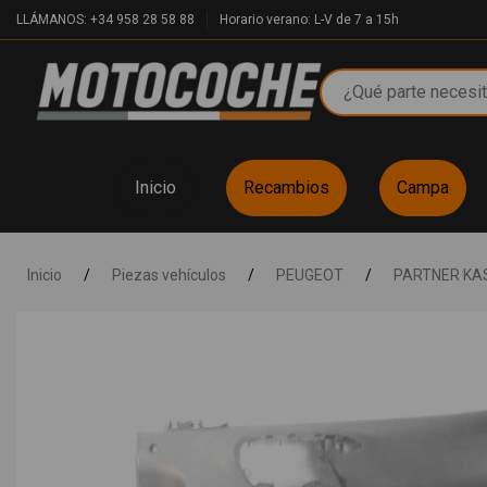
LLÁMANOS: +34 958 28 58 88
Horario verano: L-V de 7 a 15h
Inicio
Recambios
Campa
Inicio
/
Piezas vehículos
/
PEUGEOT
/
PARTNER KA