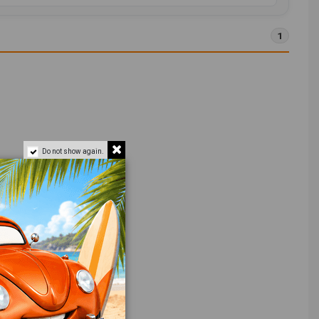
1
Do not show again.