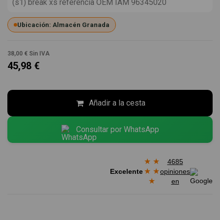
(s1) break xs referencia OEM IAM 96345020
Ubicación: Almacén Granada
38,00 €
Sin IVA
45,98 €
Añadir a la cesta
Consultar por WhatsApp
★
★
4685
★
★
Excelente
opiniones
★
en