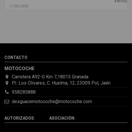
17/06/2026
Melvin Valdez Valdez
He pedido desde Madrid una cremallera para mí furgo y me
sorprendió la rapidez con la que me gestionaron el envío, además
de que pocas veces compro piezas de Segundamano a distancia
por la incertidumbre de que pueda llegar averiada o con
desperfectos que no se aprecian por fotos. Al final todo perfecto,
CONTACTO
la pieza llegó correcta y bien embalada, además de llegarme 2
días antes de lo esperado.
MOTOCOCHE
Carretera A92-G Km 7,18015 Granada
P.I. Los Olivares, C. Huelma, 12, 23009 Pol, Jaén
958285888
desguacemotocoche@motocoche.com
AUTORIZADOS: ASOCIACIÓN: