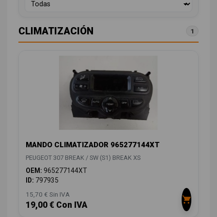
CLIMATIZACIÓN
1
MANDO CLIMATIZADOR 965277144XT
PEUGEOT 307 BREAK / SW (S1) BREAK XS
OEM:
965277144XT
ID:
797935
15,70 € Sin IVA
19,00 € Con IVA