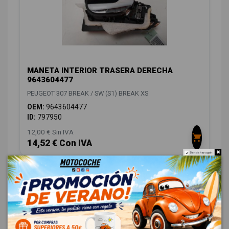
MANETA INTERIOR TRASERA DERECHA
9643604477
PEUGEOT 307 BREAK / SW (S1) BREAK XS
OEM:
9643604477
ID:
797950
12,00 € Sin IVA
14,52 € Con IVA
Do not show again.