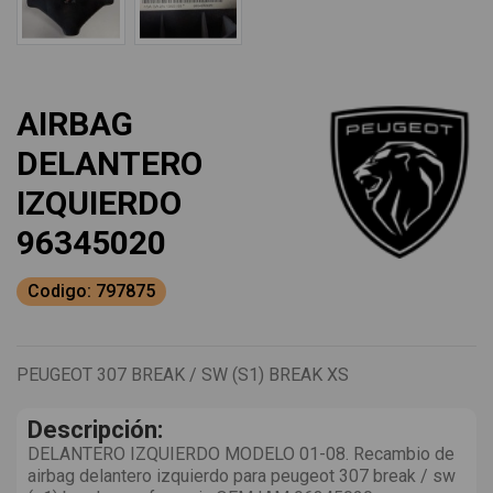
AIRBAG
DELANTERO
IZQUIERDO
96345020
Codigo: 797875
PEUGEOT 307 BREAK / SW (S1) BREAK XS
Descripción:
DELANTERO IZQUIERDO MODELO 01-08. Recambio de
airbag delantero izquierdo para peugeot 307 break / sw