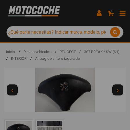
0
Inicio
/
Piezas vehículos
/
PEUGEOT
/
307 BREAK / SW (S1)
/
INTERIOR
/
Airbag delantero izquierdo
‹
›