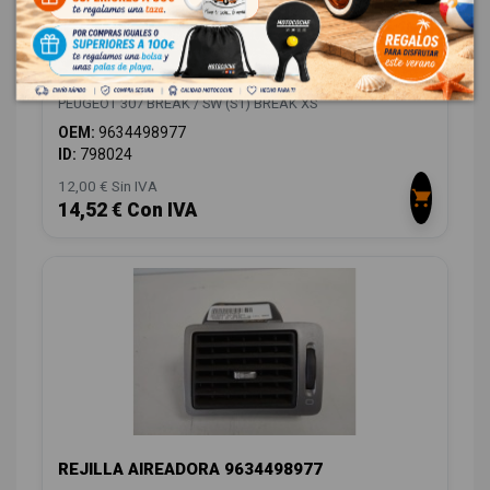
REJILLA AIREADORA 9634498977
PEUGEOT 307 BREAK / SW (S1) BREAK XS
OEM:
9634498977
ID:
798024
12,00 € Sin IVA
14,52 € Con IVA
REJILLA AIREADORA 9634498977