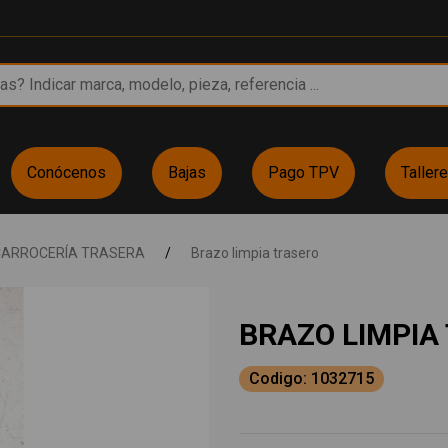
Conócenos
Bajas
Pago TPV
Taller
CARROCERÍA TRASERA
/
Brazo limpia trasero
BRAZO LIMPIA
Codigo: 1032715