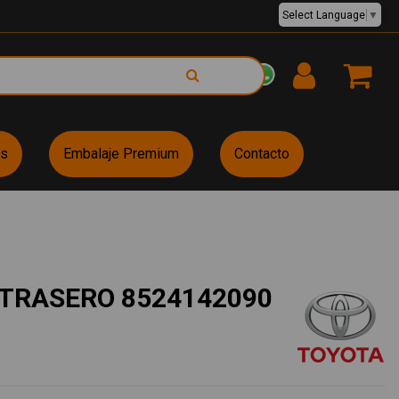
Select Language
▼
EUR €
es
Embalaje Premium
Contacto
 TRASERO 8524142090