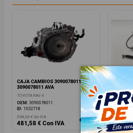
CAJA CAMBIOS 3090078011
PALANCA
3090078011 AVA
TOYOTA RA
TOYOTA RAV 4
OEM:
75C
OEM:
3090078011
ID:
10328
ID:
1032718
398,00 € Sin IVA
88,00 € Sin
481,58 € Con IVA
106,48