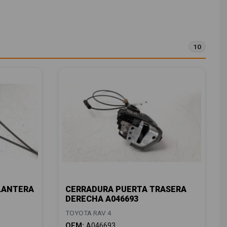
10
LANTERA
CERRADURA PUERTA TRASERA
DERECHA A046693
TOYOTA RAV 4
OEM:
A046693