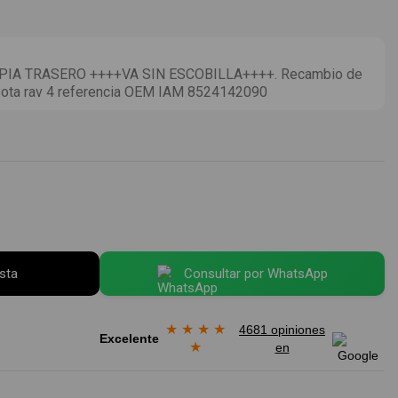
IA TRASERO ++++VA SIN ESCOBILLA++++. Recambio de
oyota rav 4 referencia OEM IAM 8524142090
esta
Consultar por WhatsApp
★
★
★
★
4681 opiniones
Excelente
★
en