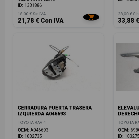
ID:
1331886
18,00 € Sin IVA
28,00 € Sin
21,78 € Con IVA
33,88 
CERRADURA PUERTA TRASERA
ELEVAL
IZQUIERDA A046693
DERECHO
TOYOTA RAV 4
TOYOTA RA
OEM:
A046693
OEM:
698
ID:
1032735
ID:
10327