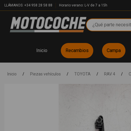
LLÁMANOS: +34 958 28 58 88
Horario verano: L-V de 7 a 15h
Inicio
Recambios
Campa
Inicio
/
Piezas vehículos
/
TOYOTA
/
RAV 4
/