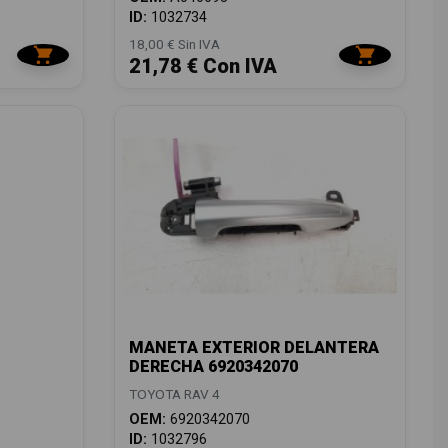
ID:
1032734
18,00 € Sin IVA
21,78 € Con IVA
MANETA EXTERIOR DELANTERA
DERECHA 6920342070
TOYOTA RAV 4
OEM:
6920342070
ID:
1032796