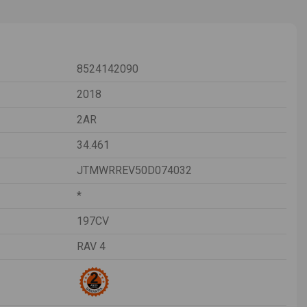
8524142090
2018
2AR
34.461
JTMWRREV50D074032
*
197CV
RAV 4