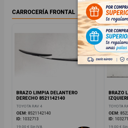
CARROCERÍA FRONTAL
BRAZO LIMPIA DELANTERO
BRAZO L
DERECHO 8521142140
IZQUIER
TOYOTA RAV 4
TOYOTA RA
OEM:
8521142140
OEM:
852
ID:
1032713
ID:
10327
19,00 € Sin IVA
19,00 € Sin