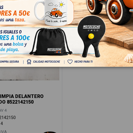
IMPIA DELANTERO
DO 8522142150
V 4
2142150
14
 IVA