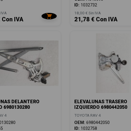
ID:
1032732
 IVA
18,00 € Sin IVA
€ Con IVA
21,78 € Con IVA
UNAS DELANTERO
ELEVALUNAS TRASERO
 6980130280
IZQUIERDO 6980442050
V 4
TOYOTA RAV 4
0130280
OEM:
6980442050
55
ID:
1032758