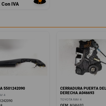
€ Con IVA
 5501242090
CERRADURA PUERTA DE
DERECHA A046693
V 4
TOYOTA RAV 4
1242090
OEM:
A046693
48