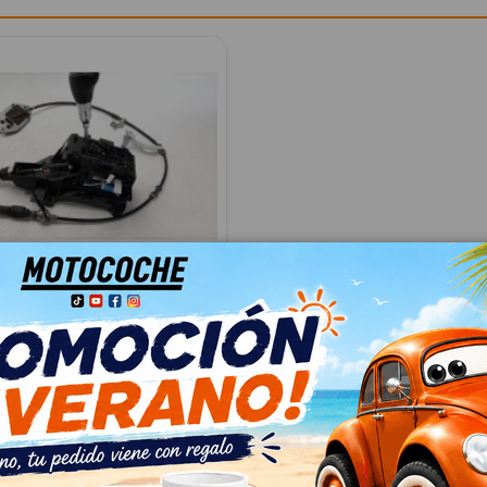
 CAMBIO 75C923LH
V 4
923LH
15
 IVA
 € Con IVA