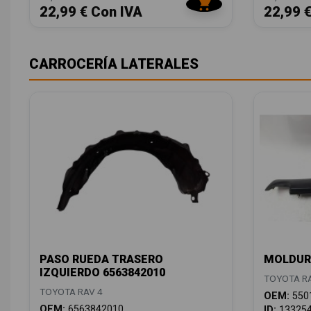
22,99 € Con IVA
22,99 
CARROCERÍA LATERALES
PASO RUEDA TRASERO
MOLDURA
IZQUIERDO 6563842010
TOYOTA RA
TOYOTA RAV 4
OEM:
550
OEM:
6563842010
ID:
13325