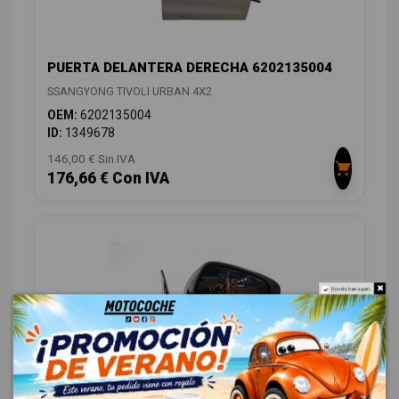
PUERTA DELANTERA DERECHA 6202135004
SSANGYONG TIVOLI URBAN 4X2
OEM:
6202135004
ID:
1349678
146,00 € Sin IVA
176,66 € Con IVA
Do not show again.
RETROVISOR DERECHO 7896A35220