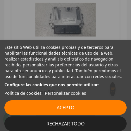
Este sitio Web utiliza cookies propias y de terceros para
CENTRALITA MOTOR UCE 1755401432
habilitar las funcionalidades técnicas de uso de la web,
0261S103NP
realizar estadísticas y análisis del tráfico de navegación
SSANGYONG TIVOLI URBAN 4X2
recibido, personalizar las preferencias del usuario y otras
para ofrecer anuncios y publicidad. También permitimos el
OEM:
1755401432
uso de funcionalidades para interactuar con redes sociales.
ID:
1349820
Configure las cookies que nos permite utilizar:
148,00 € Sin IVA
179,08 € Con IVA
Política de cookies
Personalizar cookies
ACEPTO
RECHAZAR TODO