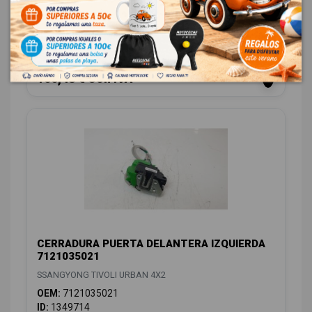
SSANGYONG TIVOLI URBAN 4X2
OEM:
7896A35220
ID:
1349680
88,00 € Sin IVA
106,48 € Con IVA
CERRADURA PUERTA DELANTERA IZQUIERDA
7121035021
SSANGYONG TIVOLI URBAN 4X2
OEM:
7121035021
ID:
1349714