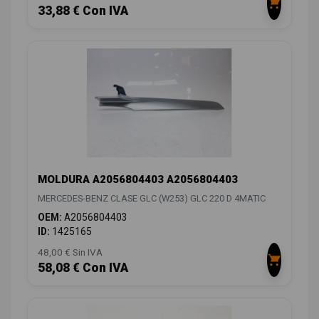
33,88 € Con IVA
MOLDURA A2056804403 A2056804403
MERCEDES-BENZ CLASE GLC (W253) GLC 220 D 4MATIC
OEM:
A2056804403
ID:
1425165
48,00 € Sin IVA
58,08 € Con IVA