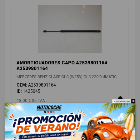
AMORTIGUADORES CAPO A2539801164
A2539801164
MERCEDES-BENZ CLASE GLC (W253) GLC 220 D 4MATIC
OEM:
A2539801164
ID:
1425045
18,00 € Sin IVA
Do not show again.
21,78 € Con IVA