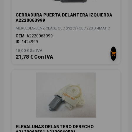
CERRADURA PUERTA DELANTERA IZQUIERDA
A2220063999
MERCEDES-BENZ CLASE GLC (W253) GLC 220 D 4MATIC
OEM:
A2220063999
ID:
1424999
18,00 € Sin IVA
21,78 € Con IVA
ELEVALUNAS DELANTERO DERECHO
A2139069501 A2139069501