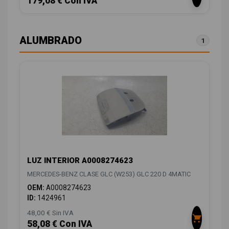
179,08 € Con IVA
ALUMBRADO
1
LUZ INTERIOR A0008274623
MERCEDES-BENZ CLASE GLC (W253) GLC 220 D 4MATIC
OEM:
A0008274623
ID:
1424961
48,00 € Sin IVA
58,08 € Con IVA