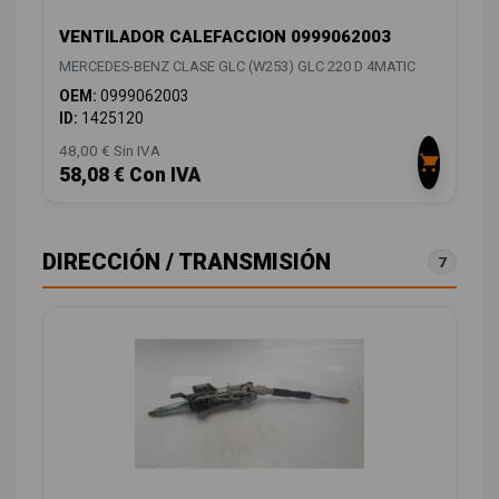
VENTILADOR CALEFACCION 0999062003
MERCEDES-BENZ CLASE GLC (W253) GLC 220 D 4MATIC
OEM:
0999062003
ID:
1425120
48,00 € Sin IVA
58,08 € Con IVA
DIRECCIÓN / TRANSMISIÓN
7