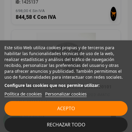
ID:
1425137
698,00 € Sin IVA
844,58 € Con IVA
Este sitio Web utiliza cookies propias y de terceros para
habilitar las funcionalidades técnicas de uso de la web,
realizar estadísticas y análisis del tráfico de navegación
recibido, personalizar las preferencias del usuario y otras
para ofrecer anuncios y publicidad. También permitimos el
uso de funcionalidades para interactuar con redes sociales.
Configure las cookies que nos permite utilizar:
MANGUETA TRASERA DERECHA 2533320101
Política de cookies
Personalizar cookies
MERCEDES-BENZ CLASE GLC (W253) GLC 220 D 4MATIC
OEM:
2533320101
ACEPTO
ID:
1425138
148,00 € Sin IVA
179,08 € Con IVA
RECHAZAR TODO