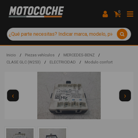
0
Inicio
/
Piezas vehículos
/
MERCEDES-BENZ
/
CLASE GLC (W253)
/
ELECTRICIDAD
/
Modulo confort
‹
›