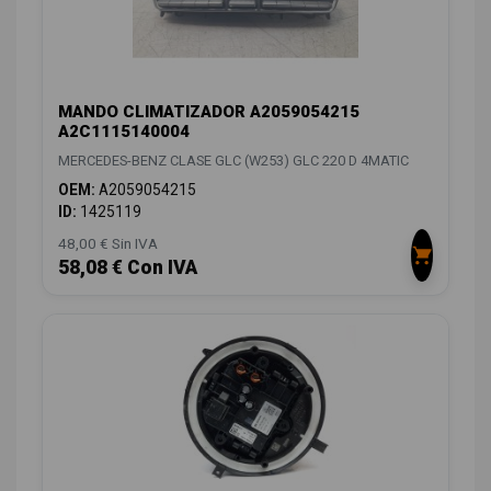
MANDO CLIMATIZADOR A2059054215
A2C1115140004
MERCEDES-BENZ CLASE GLC (W253) GLC 220 D 4MATIC
OEM:
A2059054215
ID:
1425119
48,00 € Sin IVA
58,08 € Con IVA