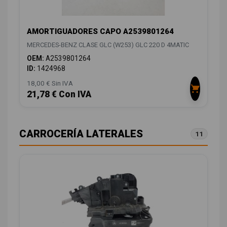
AMORTIGUADORES CAPO A2539801264
MERCEDES-BENZ CLASE GLC (W253) GLC 220 D 4MATIC
OEM:
A2539801264
ID:
1424968
18,00 € Sin IVA
21,78 € Con IVA
CARROCERÍA LATERALES
11