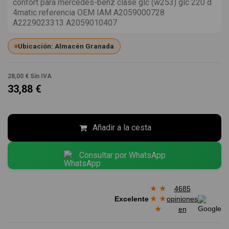
confort para mercedes-benz clase glc (w253) glc 220 d
4matic referencia OEM IAM A2059000728
A2229023313 A2059010407
Ubicación: Almacén Granada
28,00 €
Sin IVA
33,88 €
Añadir a la cesta
Consultar por WhatsApp
★
★
4685
★
★
Excelente
opiniones
★
en