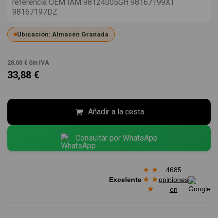
referencia OEM IAM 98124005GH 98167199XT
98167197DZ
Ubicación: Almacén Granada
28,00 €
Sin IVA
33,88 €
Añadir a la cesta
Consultar por WhatsApp
★
★
4685
★
★
Excelente
opiniones
★
en