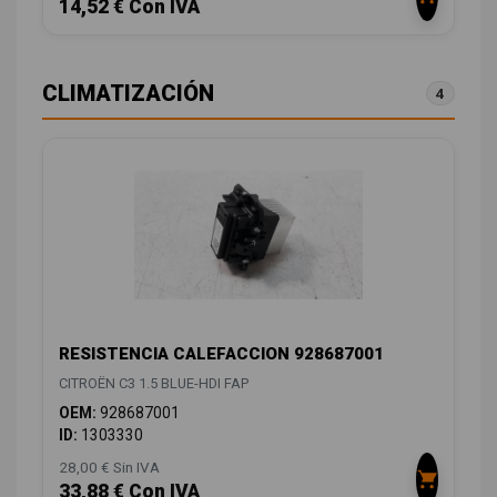
14,52 € Con IVA
CLIMATIZACIÓN
4
RESISTENCIA CALEFACCION 928687001
CITROËN C3 1.5 BLUE-HDI FAP
OEM:
928687001
ID:
1303330
28,00 € Sin IVA
33,88 € Con IVA