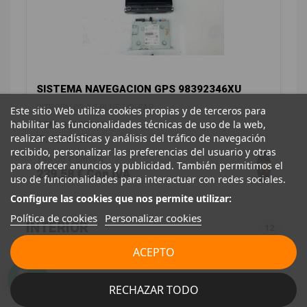
SISTEMA NAVEGACION GPS 98392346XU
CITROËN C3 1.5 BLUE-HDI FAP
Este sitio Web utiliza cookies propias y de terceros para
habilitar las funcionalidades técnicas de uso de la web,
OEM:
98392346XU
realizar estadísticas y análisis del tráfico de navegación
ID:
1286922
recibido, personalizar las preferencias del usuario y otras
198,00 € Sin IVA
para ofrecer anuncios y publicidad. También permitimos el
239,58 € Con IVA
uso de funcionalidades para interactuar con redes sociales.
Configure las cookies que nos permite utilizar:
Política de cookies
Personalizar cookies
INTERIOR
12
ACEPTO
RECHAZAR TODO