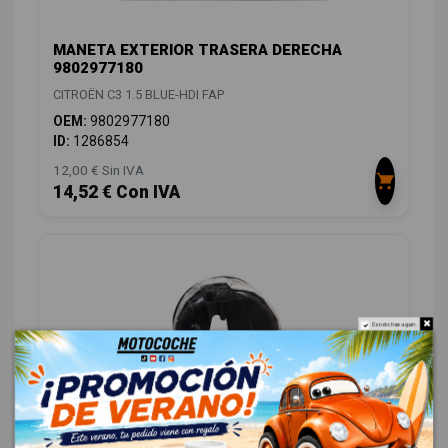
MANETA EXTERIOR TRASERA DERECHA
9802977180
CITROËN C3 1.5 BLUE-HDI FAP
OEM:
9802977180
ID:
1286854
12,00 € Sin IVA
14,52 € Con IVA
Do not show again.
PASO RUEDA TRASERO DERECHO 9812159580