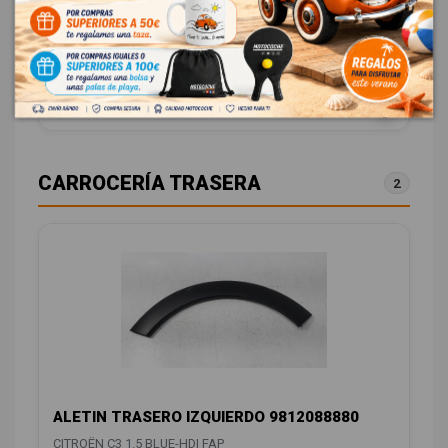
CITROËN C3 1.5 BLUE-HDI FAP
OEM:
9812159580
ID:
1286881
28,00 € Sin IVA
33,88 € Con IVA
CARROCERÍA TRASERA
2
ALETIN TRASERO IZQUIERDO 9812088880
CITROËN C3 1.5 BLUE-HDI FAP