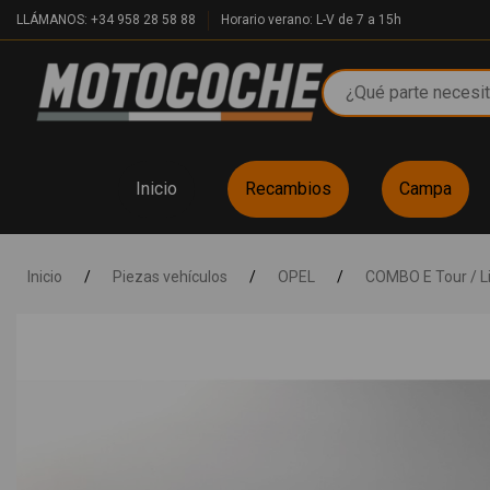
LLÁMANOS: +34 958 28 58 88
Horario verano: L-V de 7 a 15h
Inicio
Recambios
Campa
Inicio
/
Piezas vehículos
/
OPEL
/
COMBO E Tour / Li