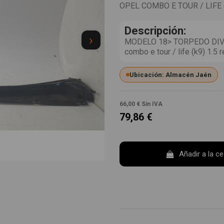
OPEL COMBO E TOUR / LIFE (
Descripción:
›
MODELO 18> TORPEDO DIVID
combo e tour / life (k9) 1.
Ubicación: Almacén Jaén
66,00 €
Sin IVA
79,86 €
Añadir a la c