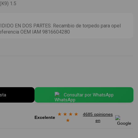
K9) 1.5
IDO EN DOS PARTES. Recambio de torpedo para opel
5 referencia OEM IAM 9816604280
esta
Consultar por WhatsApp
★
★
★
★
4685 opiniones
Excelente
★
en