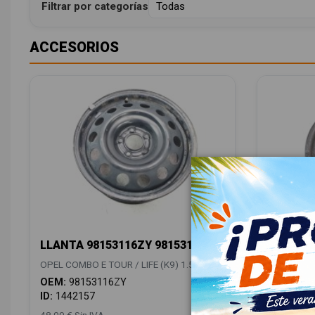
Filtrar por categorías
ACCESORIOS
LLANTA 98153116ZY 98153116ZY
LLANTA 
OPEL COMBO E TOUR / LIFE (K9) 1.5
OPEL COMBO
OEM:
98153116ZY
OEM:
981
ID:
1442157
ID:
14421