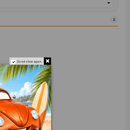
2
Do not show again.