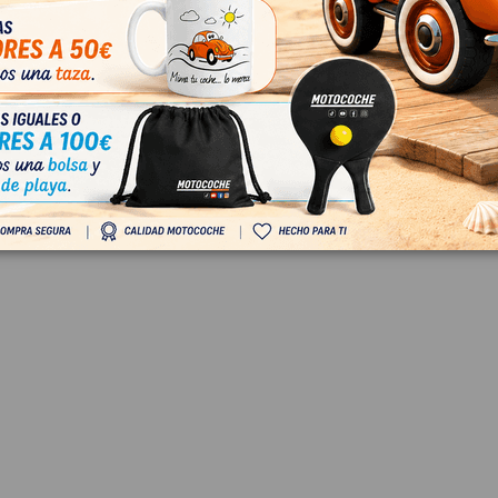
 IVA
€ Con IVA