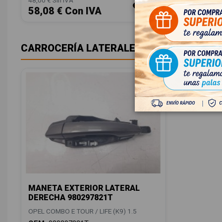
48,00 € Sin IVA
48,00 € Sin
58,08 € Con IVA
58,08 
CARROCERÍA LATERALES
MANETA EXTERIOR LATERAL
DERECHA 980297821T
OPEL COMBO E TOUR / LIFE (K9) 1.5