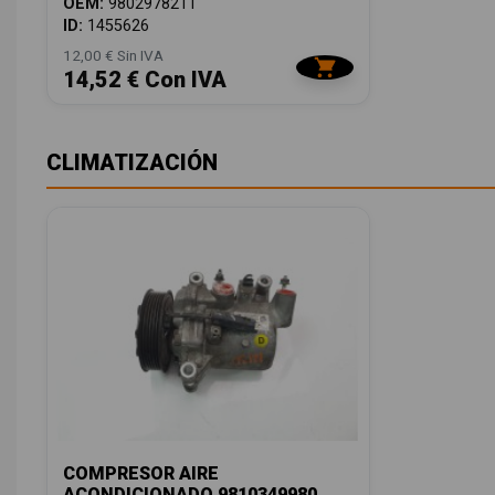
OEM:
980297821T
ID:
1455626
12,00 € Sin IVA
14,52 € Con IVA
CLIMATIZACIÓN
COMPRESOR AIRE
ACONDICIONADO 9810349980