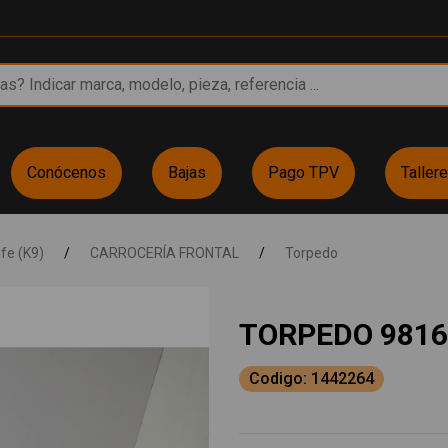
Conócenos
Bajas
Pago TPV
Taller
fe (K9)
/
CARROCERÍA FRONTAL
/
Torpedo
TORPEDO 9816
Codigo: 1442264