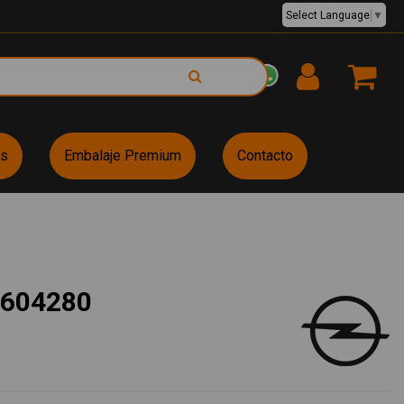
Select Language
▼
EUR €
es
Embalaje Premium
Contacto
604280