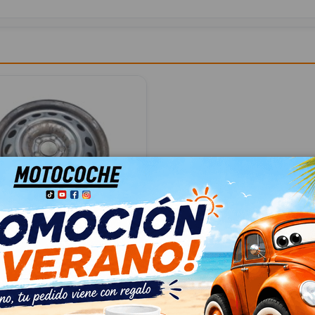
98153116ZY 98153116ZY
 E TOUR / LIFE (K9) 1.5
53116ZY
58