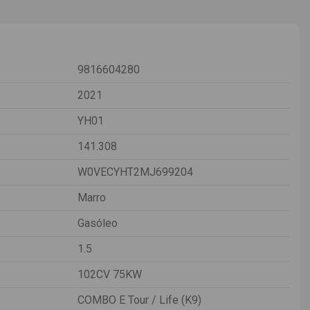
9816604280
2021
YH01
141.308
W0VECYHT2MJ699204
Marro
Gasóleo
1.5
102CV 75KW
COMBO E Tour / Life (K9)