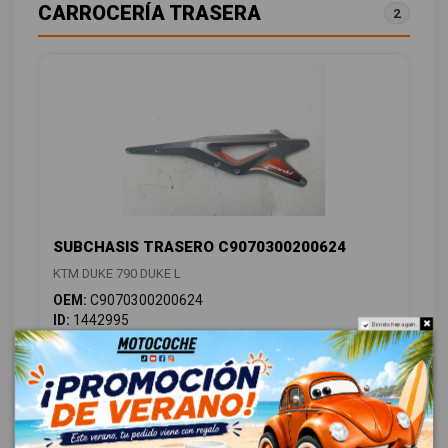
CARROCERÍA TRASERA
2
SUBCHASIS TRASERO C9070300200624
KTM DUKE 790 DUKE L
OEM:
C9070300200624
ID:
1442995
Do not show again.
148,00 € Sin IVA
179,08 € Con IVA