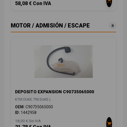
58,08 € Con IVA
MOTOR / ADMISIÓN / ESCAPE
8
DEPOSITO EXPANSION C90735065000
KTM DUKE 790 DUKE L
OEM:
C90735065000
ID:
1442958
18,00 € Sin IVA