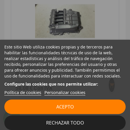
Este sitio Web utiliza cookies propias y de terceros para
CARTER C9003008500024
habilitar las funcionalidades técnicas de uso de la web,
realizar estadísticas y análisis del tráfico de navegación
KTM DUKE 790 DUKE L
recibido, personalizar las preferencias del usuario y otras
OEM:
C9003008500024
para ofrecer anuncios y publicidad. También permitimos el
ID:
1442969
uso de funcionalidades para interactuar con redes sociales.
48,00 € Sin IVA
Configure las cookies que nos permite utilizar:
58,08 € Con IVA
Política de cookies
Personalizar cookies
ACEPTO
MOTOS
8
RECHAZAR TODO