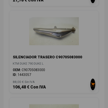
21,78 € Con IVA
SILENCIADOR TRASERO C90705083000
KTM DUKE 790 DUKE L
OEM:
C90705083000
ID:
1443057
88,00 € Sin IVA
106,48 € Con IVA