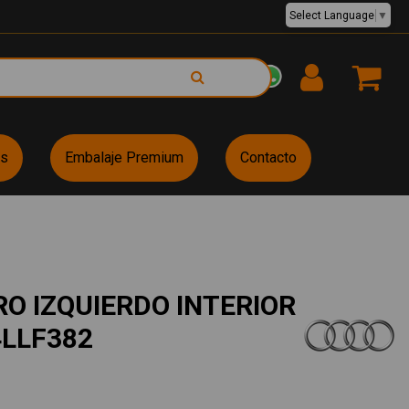
Select Language
▼
EUR €
es
Embalaje Premium
Contacto
RO IZQUIERDO INTERIOR
4LLF382