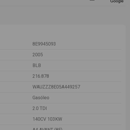
8E9945093
2005
BLB
216.878
WAUZZZ8E05A449257
Gasóleo
2.0 TDI
140CV 103KW
A4 AVANT (8E)