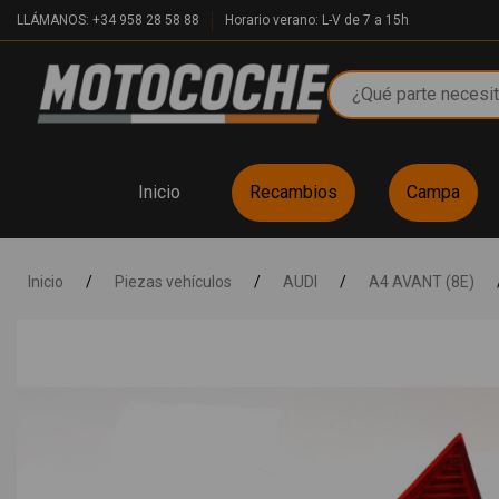
LLÁMANOS: +34 958 28 58 88
Horario verano: L-V de 7 a 15h
Inicio
Recambios
Campa
Inicio
/
Piezas vehículos
/
AUDI
/
A4 AVANT (8E)