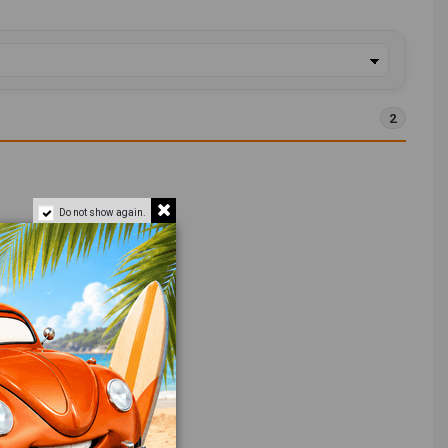
2
Do not show again.