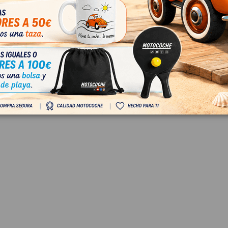
860022M3Q7
87
 IVA
€ Con IVA