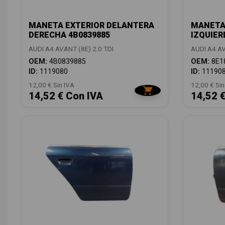
MANETA EXTERIOR DELANTERA
MANETA
DERECHA 4B0839885
IZQUIER
AUDI A4 AVANT (8E) 2.0 TDI
AUDI A4 AV
OEM:
4B0839885
OEM:
8E1
ID:
1119080
ID:
11190
12,00 € Sin IVA
12,00 € Sin
14,52 € Con IVA
14,52 