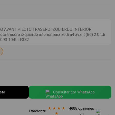
O AVANT PILOTO TRASERO IZQUIERDO INTERIOR
 trasero izquierdo interior para audi a4 avant (8e) 2.0 tdi
5093 104LLF382
esta
Consultar por WhatsApp
★
★
★
★
4685 opiniones
Excelente
★
en