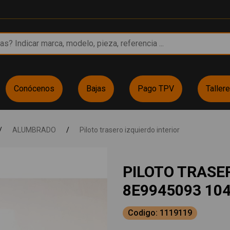
Conócenos
Bajas
Pago TPV
Taller
/
ALUMBRADO
/
Piloto trasero izquierdo interior
PILOTO TRASE
8E9945093 10
Codigo: 1119119