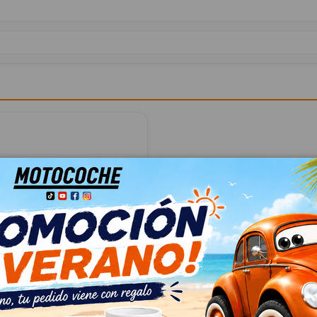
TECHO 8E9860022M3Q7
21M3Q7
ANT (8E) 2.0 TDI