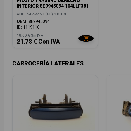
PILOTO TRASERO DERECHO
INTERIOR 8E9945094 104LLF381
AUDI A4 AVANT (8E) 2.0 TDI
OEM:
8E9945094
ID:
1119116
18,00 € Sin IVA
21,78 € Con IVA
CARROCERÍA LATERALES