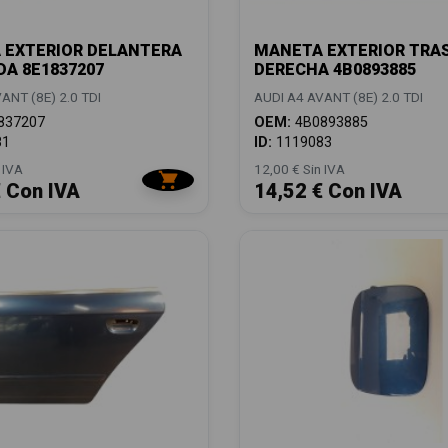
 EXTERIOR DELANTERA
MANETA EXTERIOR TRA
DA 8E1837207
DERECHA 4B0893885
ANT (8E) 2.0 TDI
AUDI A4 AVANT (8E) 2.0 TDI
837207
OEM:
4B0893885
81
ID:
1119083
 IVA
12,00 € Sin IVA
€ Con IVA
14,52 € Con IVA