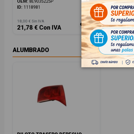
OEM:
8E9035225P
OEM:
8E9
ID:
1118981
ID:
11189
18,00 € Sin IVA
48,00 € Sin
21,78 € Con IVA
58,08 
ALUMBRADO