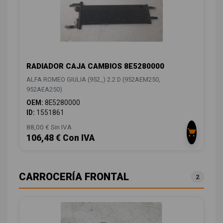
RADIADOR CAJA CAMBIOS 8E5280000
ALFA ROMEO GIULIA (952_) 2.2 D (952AEM250,
952AEA250)
OEM:
8E5280000
ID:
1551861
88,00 € Sin IVA
106,48 € Con IVA
CARROCERÍA FRONTAL
2