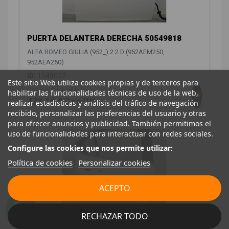
PUERTA DELANTERA DERECHA 50549818
ALFA ROMEO GIULIA (952_) 2.2 D (952AEM250,
952AEA250)
ID:
1549022
Este sitio Web utiliza cookies propias y de terceros para
396,00 € Sin IVA
habilitar las funcionalidades técnicas de uso de la web,
479,16 € Con IVA
realizar estadísticas y análisis del tráfico de navegación
recibido, personalizar las preferencias del usuario y otras
para ofrecer anuncios y publicidad. También permitimos el
uso de funcionalidades para interactuar con redes sociales.
Configure las cookies que nos permite utilizar:
Política de cookies
Personalizar cookies
ACEPTO
RECHAZAR TODO
PUERTA TRASERA DERECHA 50549830