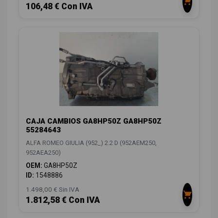
106,48 € Con IVA
CAJA CAMBIOS GA8HP50Z GA8HP50Z
55284643
ALFA ROMEO GIULIA (952_) 2.2 D (952AEM250,
952AEA250)
OEM:
GA8HP50Z
ID:
1548886
1.498,00 € Sin IVA
1.812,58 € Con IVA