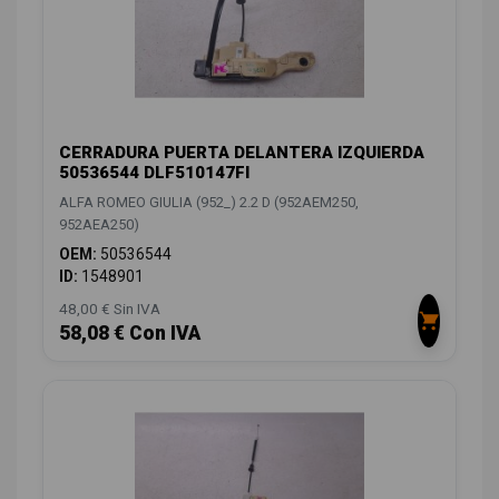
CERRADURA PUERTA DELANTERA IZQUIERDA
50536544 DLF510147FI
ALFA ROMEO GIULIA (952_) 2.2 D (952AEM250,
952AEA250)
OEM:
50536544
ID:
1548901
48,00 € Sin IVA
58,08 € Con IVA