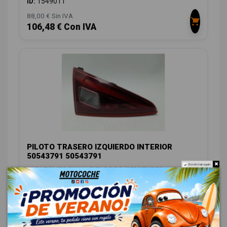
ID:
1549011
88,00 € Sin IVA
106,48 € Con IVA
PILOTO TRASERO IZQUIERDO INTERIOR
50543791 50543791
Do not show again.
ALFA ROMEO GIULIA (952_) 2.2 D (952AEM250,
952AEA250)
OEM:
50543791
ID:
1549014
88,00 € Sin IVA