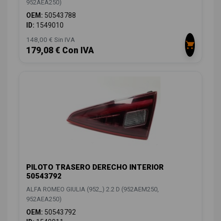
952AEA250)
OEM:
50543788
ID:
1549010
148,00 € Sin IVA
179,08 € Con IVA
PILOTO TRASERO DERECHO INTERIOR
50543792
ALFA ROMEO GIULIA (952_) 2.2 D (952AEM250,
952AEA250)
OEM:
50543792