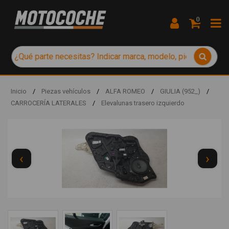
0
Inicio
/
Piezas vehículos
/
ALFA ROMEO
/
GIULIA (952_)
/
CARROCERÍA LATERALES
/
Elevalunas trasero izquierdo
‹
›