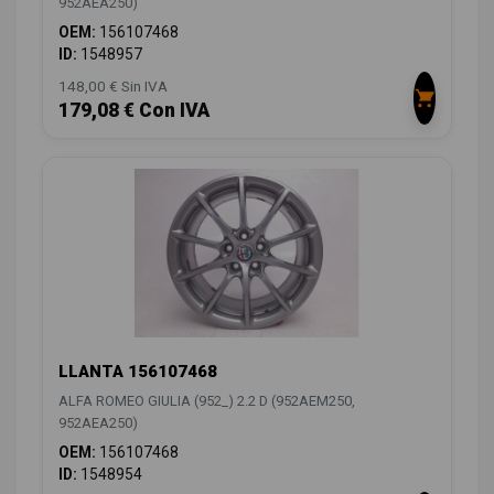
952AEA250)
OEM:
156107468
ID:
1548957
148,00 € Sin IVA
179,08 € Con IVA
LLANTA 156107468
ALFA ROMEO GIULIA (952_) 2.2 D (952AEM250,
952AEA250)
OEM:
156107468
ID:
1548954