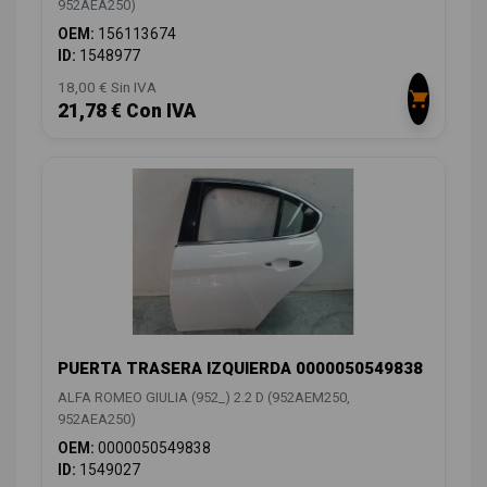
952AEA250)
OEM:
156113674
ID:
1548977
18,00 € Sin IVA
21,78 € Con IVA
PUERTA TRASERA IZQUIERDA 0000050549838
ALFA ROMEO GIULIA (952_) 2.2 D (952AEM250,
952AEA250)
OEM:
0000050549838
ID:
1549027