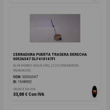
CERRADURA PUERTA TRASERA DERECHA
50536547 DLF410147FI
ALFA ROMEO GIULIA (952_) 2.2 D (952AEM250,
952AEA250)
OEM:
50536547
ID:
1548902
28,00 € Sin IVA
33,88 € Con IVA