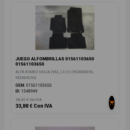
JUEGO ALFOMBRILLAS 01561103650
01561103650
ALFA ROMEO GIULIA (952_) 2.2 D (952AEM250,
952AEA250)
OEM:
01561103650
ID:
1548949
28,00 € Sin IVA
33,88 € Con IVA