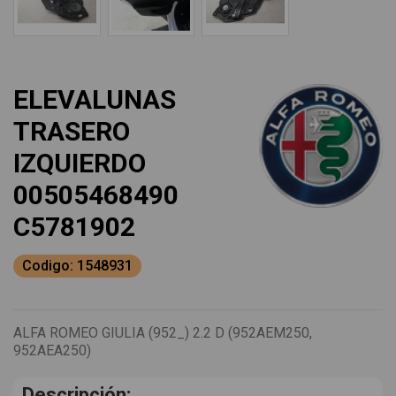
ELEVALUNAS
TRASERO
IZQUIERDO
00505468490
C5781902
Codigo: 1548931
ALFA ROMEO GIULIA (952_) 2.2 D (952AEM250,
952AEA250)
Descripción: