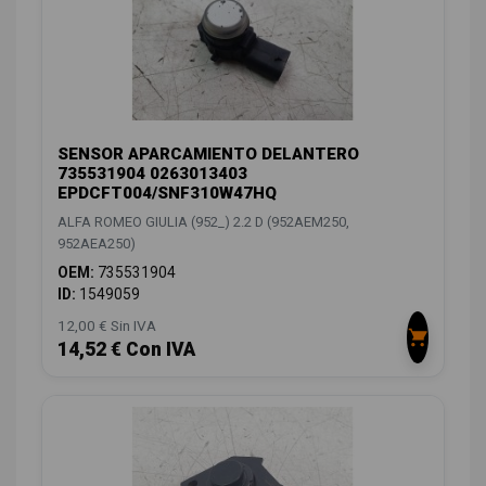
SENSOR APARCAMIENTO DELANTERO
735531904 0263013403
EPDCFT004/SNF310W47HQ
ALFA ROMEO GIULIA (952_) 2.2 D (952AEM250,
952AEA250)
OEM:
735531904
ID:
1549059
12,00 € Sin IVA
14,52 € Con IVA