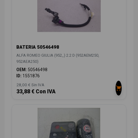
BATERIA 50546498
ALFA ROMEO GIULIA (952_) 2.2 D (952AEM250,
952AEA250)
OEM:
50546498
ID:
1551876
28,00 € Sin IVA
33,88 € Con IVA