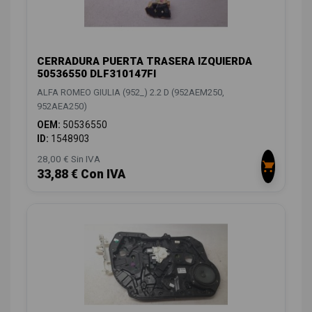
CERRADURA PUERTA TRASERA IZQUIERDA
50536550 DLF310147FI
ALFA ROMEO GIULIA (952_) 2.2 D (952AEM250,
952AEA250)
OEM:
50536550
ID:
1548903
28,00 € Sin IVA
33,88 € Con IVA