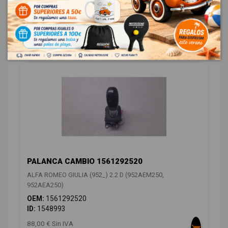
106,48 € Con IVA
CAMBIO / EMBRAGUE
4
PALANCA CAMBIO 1561292520
ALFA ROMEO GIULIA (952_) 2.2 D (952AEM250,
952AEA250)
OEM:
1561292520
ID:
1548993
88,00 € Sin IVA