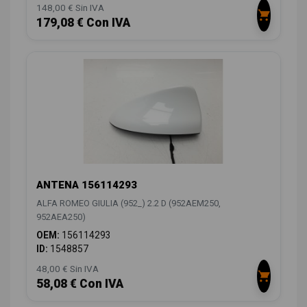
148,00 € Sin IVA
179,08 € Con IVA
ANTENA 156114293
ALFA ROMEO GIULIA (952_) 2.2 D (952AEM250,
952AEA250)
OEM:
156114293
ID:
1548857
48,00 € Sin IVA
58,08 € Con IVA