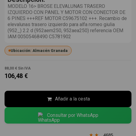
MODELO 16> BROSE ELEVALUNAS TRASERO
IZQUIERDO CON PANEL Y MOTOR CON CONECTOR DE
6 PINES +++REF MOTOR C59675102 +++. Recambio de
elevalunas trasero izquierdo para alfa romeo giulia
(952_) 2.2 d (952aem250, 952aea250) referencia OEM
IAM 00505468490 C5781902
Ubicación: Almacén Granada
88,00 €
Sin IVA
106,48 €
Añadir a la cesta
Consultar por WhatsApp
★
★
4685