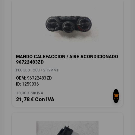
MANDO CALEFACCION / AIRE ACONDICIONADO
96722483ZD
PEUGEOT 208 1.2 12V VTI
OEM:
96722483ZD
ID:
1259936
18,00 € Sin IVA
21,78 € Con IVA