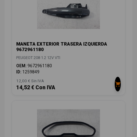
MANETA EXTERIOR TRASERA IZQUIERDA
9672961180
PEUGEOT 208 1.2 12V VTI
OEM:
9672961180
ID:
1259849
12,00 € Sin IVA
14,52 € Con IVA