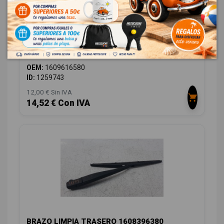
AMORTIGUADORES MALETERO / PORTON
1609616580 9673083680
PEUGEOT 208 1.2 12V VTI
OEM:
1609616580
ID:
1259743
12,00 € Sin IVA
14,52 € Con IVA
BRAZO LIMPIA TRASERO 1608396380