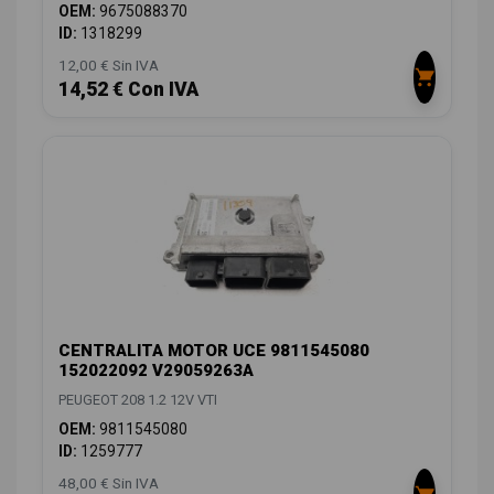
OEM:
9675088370
ID:
1318299
12,00 € Sin IVA
14,52 € Con IVA
CENTRALITA MOTOR UCE 9811545080
152022092 V29059263A
PEUGEOT 208 1.2 12V VTI
OEM:
9811545080
ID:
1259777
48,00 € Sin IVA