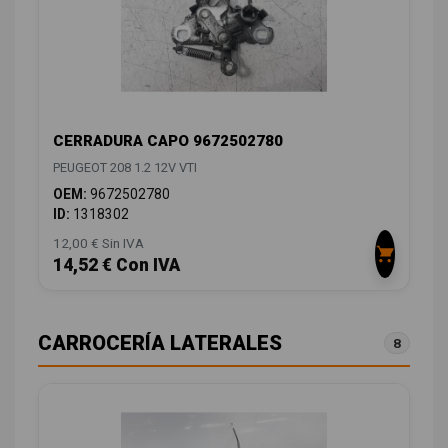
CERRADURA CAPO 9672502780
PEUGEOT 208 1.2 12V VTI
OEM:
9672502780
ID:
1318302
12,00 € Sin IVA
14,52 € Con IVA
CARROCERÍA LATERALES
8