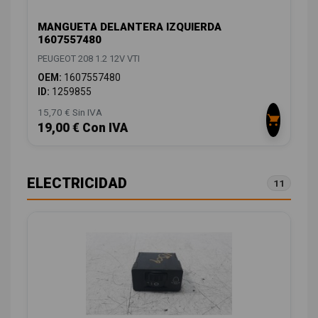
MANGUETA DELANTERA IZQUIERDA
1607557480
PEUGEOT 208 1.2 12V VTI
OEM:
1607557480
ID:
1259855
15,70 € Sin IVA
19,00 € Con IVA
ELECTRICIDAD
11