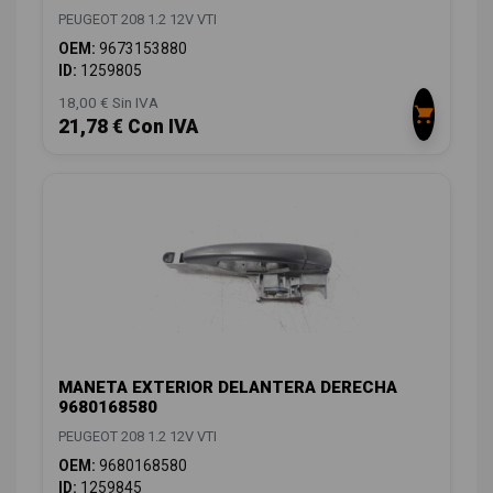
PEUGEOT 208 1.2 12V VTI
OEM:
9673153880
ID:
1259805
18,00 € Sin IVA
21,78 € Con IVA
MANETA EXTERIOR DELANTERA DERECHA
9680168580
PEUGEOT 208 1.2 12V VTI
OEM:
9680168580
ID:
1259845