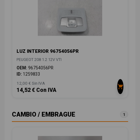
LUZ INTERIOR 96754056PR
PEUGEOT 208 1.2 12V VTI
OEM:
96754056PR
ID:
1259833
12,00 € Sin IVA
14,52 € Con IVA
CAMBIO / EMBRAGUE
1