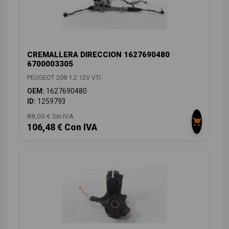
CREMALLERA DIRECCION 1627690480
6700003305
PEUGEOT 208 1.2 12V VTI
OEM:
1627690480
ID:
1259793
88,00 € Sin IVA
106,48 € Con IVA