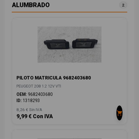
ALUMBRADO
2
PILOTO MATRICULA 9682403680
PEUGEOT 208 1.2 12V VTI
OEM:
9682403680
ID:
1318293
8,26 € Sin IVA
9,99 € Con IVA