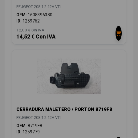
PEUGEOT 208 1.2 12V VTI
OEM:
1608396380
ID:
1259762
12,00 € Sin IVA
14,52 € Con IVA
CERRADURA MALETERO / PORTON 8719F8
PEUGEOT 208 1.2 12V VTI
OEM:
8719F8
ID:
1259779