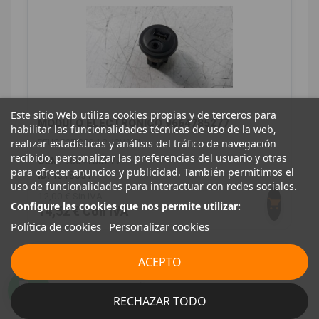
Este sitio Web utiliza cookies propias y de terceros para
MODULO ELECTRONICO 9664785277
habilitar las funcionalidades técnicas de uso de la web,
realizar estadísticas y análisis del tráfico de navegación
PEUGEOT 208 1.2 12V VTI
recibido, personalizar las preferencias del usuario y otras
OEM:
9664785277
para ofrecer anuncios y publicidad. También permitimos el
ID:
1318651
uso de funcionalidades para interactuar con redes sociales.
12,00 € Sin IVA
Configure las cookies que nos permite utilizar:
14,52 € Con IVA
Política de cookies
Personalizar cookies
ACEPTO
RECHAZAR TODO