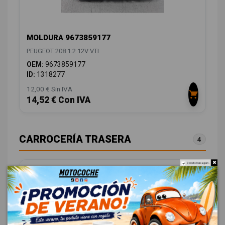
MOLDURA 9673859177
PEUGEOT 208 1.2 12V VTI
OEM:
9673859177
ID:
1318277
12,00 € Sin IVA
14,52 € Con IVA
CARROCERÍA TRASERA
4
Do not show again.