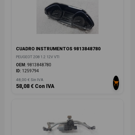
CUADRO INSTRUMENTOS 9813848780
PEUGEOT 208 1.2 12V VTI
OEM:
9813848780
ID:
1259794
48,00 € Sin IVA
58,08 € Con IVA