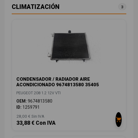
CLIMATIZACIÓN
3
CONDENSADOR / RADIADOR AIRE
ACONDICIONADO 9674813580 35405
PEUGEOT 208 1.2 12V VTI
OEM:
9674813580
ID:
1259791
28,00 € Sin IVA
33,88 € Con IVA