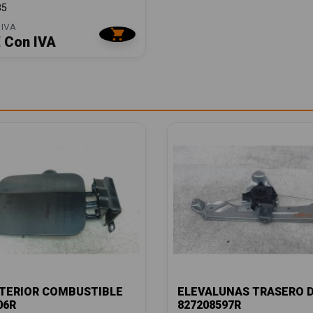
85
 IVA
€ Con IVA
TERIOR COMBUSTIBLE
ELEVALUNAS TRASERO 
06R
827208597R