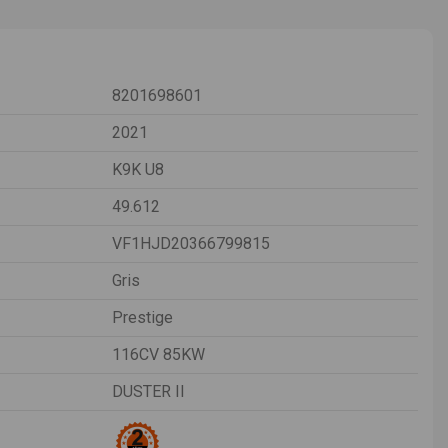
8201698601
2021
K9K U8
49.612
VF1HJD20366799815
Gris
Prestige
116CV 85KW
DUSTER II