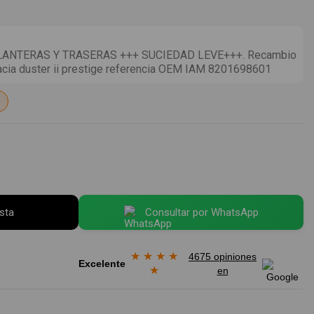
ANTERAS Y TRASERAS +++ SUCIEDAD LEVE+++. Recambio
dacia duster ii prestige referencia OEM IAM 8201698601
esta
Consultar por WhatsApp
★
★
★
★
4675 opiniones
Excelente
★
en