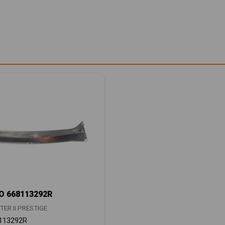
 668113292R
ER II PRESTIGE
113292R