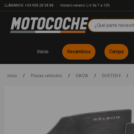
LLÁMANOS: +34 958 28 58 88
Horario verano: L-V de 7 a 15h
Inicio
Recambios
Campa
Inicio
/
Piezas vehículos
/
DACIA
/
DUSTER II
/