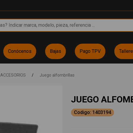
Conócenos
Bajas
Pago TPV
Taller
ACCESORIOS
/
Juego alfombrillas
JUEGO ALFOMB
Codigo: 1403194