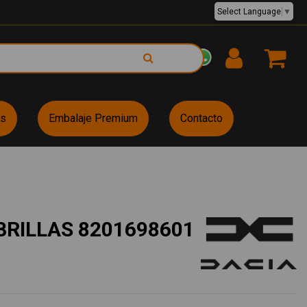
Select Language
▼
EUR €
es
Embalaje Premium
Contacto
RILLAS 8201698601