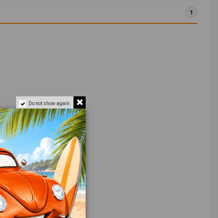
1
Do not show again.