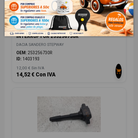
INTERRUPTOR 253256730R
DACIA SANDERO STEPWAY
OEM:
253256730R
ID:
1403193
12,00 € Sin IVA
14,52 € Con IVA