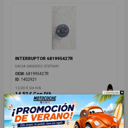
INTERRUPTOR 681995427R
DACIA SANDERO STEPWAY
OEM:
681995427R
ID:
1402921
12,00 € Sin IVA
14,52 € Con IVA
Do not show again.