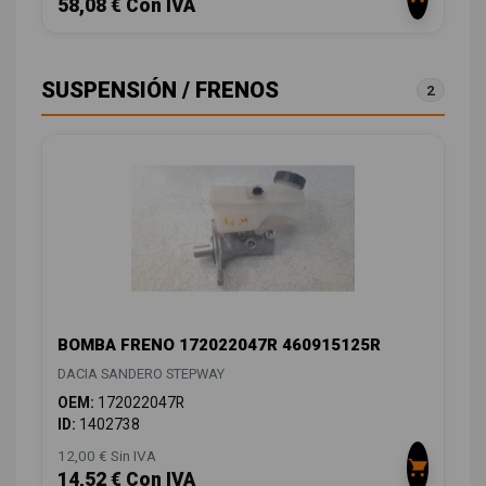
58,08 € Con IVA
SUSPENSIÓN / FRENOS
2
BOMBA FRENO 172022047R 460915125R
DACIA SANDERO STEPWAY
OEM:
172022047R
ID:
1402738
12,00 € Sin IVA
14,52 € Con IVA