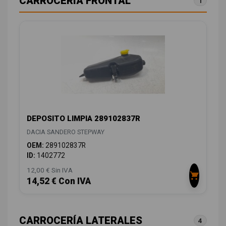
CARROCERÍA FRONTAL
1
DEPOSITO LIMPIA 289102837R
DACIA SANDERO STEPWAY
OEM:
289102837R
ID:
1402772
12,00 € Sin IVA
14,52 € Con IVA
CARROCERÍA LATERALES
4