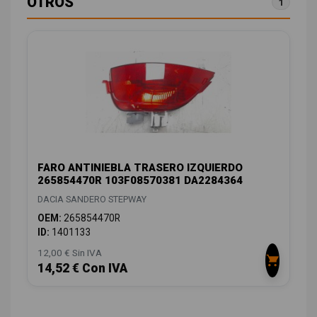
OTROS
1
FARO ANTINIEBLA TRASERO IZQUIERDO
265854470R 103F08570381 DA2284364
DACIA SANDERO STEPWAY
OEM:
265854470R
ID:
1401133
12,00 € Sin IVA
14,52 € Con IVA