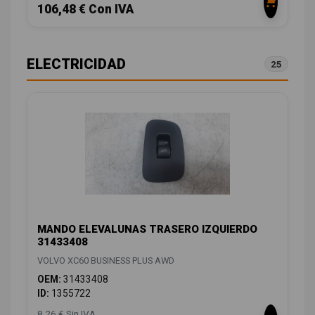
106,48 € Con IVA
ELECTRICIDAD
25
MANDO ELEVALUNAS TRASERO IZQUIERDO
31433408
VOLVO XC60 BUSINESS PLUS AWD
OEM:
31433408
ID:
1355722
8,26 € Sin IVA