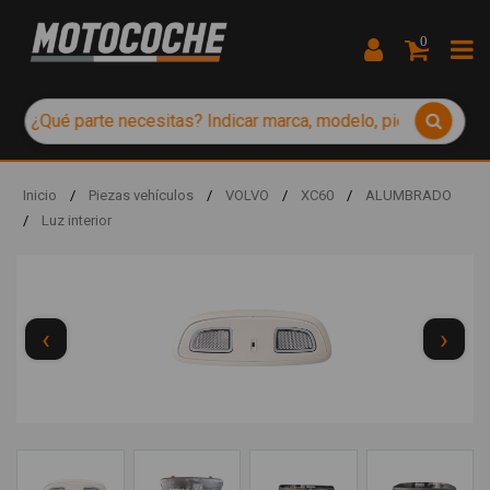
0
Inicio
/
Piezas vehículos
/
VOLVO
/
XC60
/
ALUMBRADO
/
Luz interior
‹
›