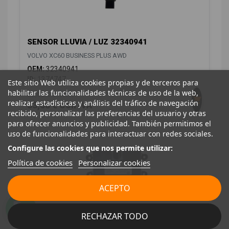
SENSOR LLUVIA / LUZ 32340941
VOLVO XC60 BUSINESS PLUS AWD
OEM:
32340941
ID:
1374747
Este sitio Web utiliza cookies propias y de terceros para
habilitar las funcionalidades técnicas de uso de la web,
28,00 € Sin IVA
realizar estadísticas y análisis del tráfico de navegación
33,88 € Con IVA
recibido, personalizar las preferencias del usuario y otras
para ofrecer anuncios y publicidad. También permitimos el
uso de funcionalidades para interactuar con redes sociales.
Configure las cookies que nos permite utilizar:
Política de cookies
Personalizar cookies
ACEPTO
RECHAZAR TODO
MODULO ELECTRONICO 32139932