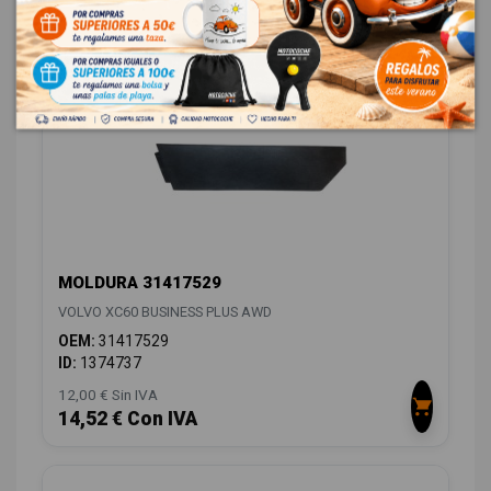
14,52 € Con IVA
MOLDURA 31417529
VOLVO XC60 BUSINESS PLUS AWD
OEM:
31417529
ID:
1374737
12,00 € Sin IVA
14,52 € Con IVA