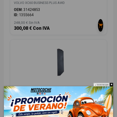
VOLVO XC60 BUSINESS PLUS AWD
OEM:
31424853
ID:
1355664
248,00 € Sin IVA
300,08 € Con IVA
Do not show again.
MOLDURA 31417528
VOLVO XC60 BUSINESS PLUS AWD
OEM:
31417528
ID:
1374736
12,00 € Sin IVA