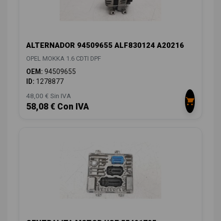
ALTERNADOR 94509655 ALF830124 A20216
OPEL MOKKA 1.6 CDTI DPF
OEM:
94509655
ID:
1278877
48,00 € Sin IVA
58,08 € Con IVA