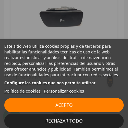
Este sitio Web utiliza cookies propias y de terceros para
INTERRUPTOR 95018465
habilitar las funcionalidades técnicas de uso de la web,
OPEL MOKKA 1.6 CDTI DPF
realizar estadísticas y análisis del tráfico de navegación
recibido, personalizar las preferencias del usuario y otras
OEM:
95018465
para ofrecer anuncios y publicidad. También permitimos el
ID:
1303687
uso de funcionalidades para interactuar con redes sociales.
12,00 € Sin IVA
Configure las cookies que nos permite utilizar:
14,52 € Con IVA
Política de cookies
Personalizar cookies
ACEPTO
RECHAZAR TODO