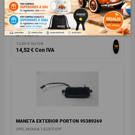
SENSOR DE APARCAMIENTO 13326235
OPEL MOKKA 1.6 CDTI DPF
OEM:
13326235
ID:
1282393
12,00 € Sin IVA
14,52 € Con IVA
MANETA EXTERIOR PORTON 95389269
OPEL MOKKA 1.6 CDTI DPF