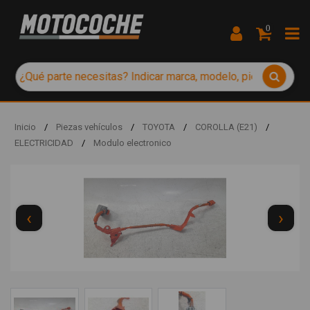
0
Inicio
/
Piezas vehículos
/
TOYOTA
/
COROLLA (E21)
/
ELECTRICIDAD
/
Modulo electronico
‹
›