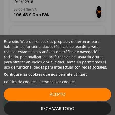
ID:
1412918
88,00 € Sin IVA
106,48 € Con IVA
Este sitio Web utiliza cookies propias y de terceros para
habilitar las funcionalidades técnicas de uso de la web,
realizar estadísticas y análisis del tráfico de navegación
recibido, personalizar las preferencias del usuario y otras
para ofrecer anuncios y publicidad. También permitimos el
uso de funcionalidades para interactuar con redes sociales.
Configure las cookies que nos permite utilizar:
MANDO MULTIFUNCION 8465202A30
Política de cookies
Personalizar cookies
TOYOTA COROLLA (E21) HYBRID STYLE
OEM:
8465202A30
ACEPTO
ID:
1412959
48,00 € Sin IVA
58,08 € Con IVA
RECHAZAR TODO