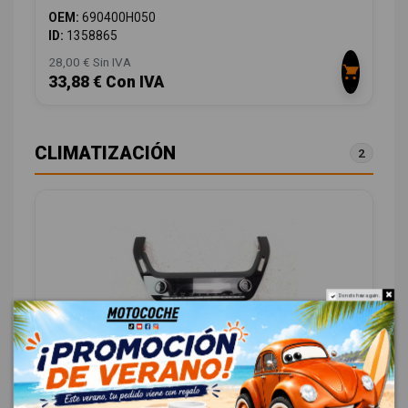
OEM:
690400H050
ID:
1358865
28,00 € Sin IVA
33,88 € Con IVA
CLIMATIZACIÓN
2
Do not show again.
MANDO CLIMATIZADOR 5590002E10
TOYOTA COROLLA (E21) HYBRID STYLE