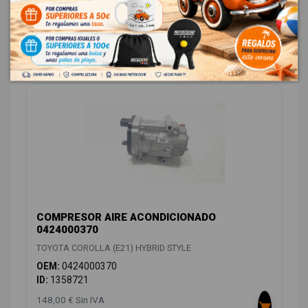
OEM:
5590002E10
ID:
1358711
48,00 € Sin IVA
58,08 € Con IVA
COMPRESOR AIRE ACONDICIONADO
0424000370
TOYOTA COROLLA (E21) HYBRID STYLE
OEM:
0424000370
ID:
1358721
148,00 € Sin IVA