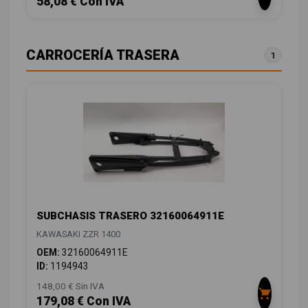
58,08 € Con IVA
CARROCERÍA TRASERA
1
SUBCHASIS TRASERO 32160064911E
KAWASAKI ZZR 1400
OEM:
32160064911E
ID:
1194943
148,00 € Sin IVA
179,08 € Con IVA