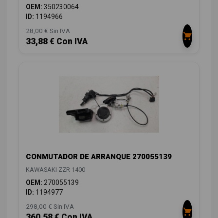
OEM:
350230064
ID:
1194966
28,00 € Sin IVA
33,88 € Con IVA
CONMUTADOR DE ARRANQUE 270055139
KAWASAKI ZZR 1400
OEM:
270055139
ID:
1194977
298,00 € Sin IVA
360,58 € Con IVA