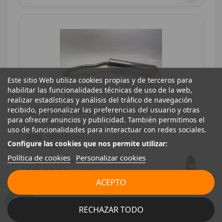
Este sitio Web utiliza cookies propias y de terceros para
habilitar las funcionalidades técnicas de uso de la web,
realizar estadísticas y análisis del tráfico de navegación
recibido, personalizar las preferencias del usuario y otras
SILENCIADOR TRASERO 180910516
para ofrecer anuncios y publicidad. También permitimos el
KAWASAKI ZZR 1400
uso de funcionalidades para interactuar con redes sociales.
OEM:
180910516
Configure las cookies que nos permite utilizar:
ID:
1194953
Política de cookies
Personalizar cookies
148,00 € Sin IVA
179,08 € Con IVA
ACEPTO
RECHAZAR TODO