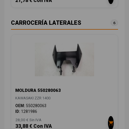
21,78 € Con IVA
CARROCERÍA LATERALES
6
MOLDURA 550280063
KAWASAKI ZZR 1400
OEM:
550280063
ID:
1281986
28,00 € Sin IVA
33,88 € Con IVA