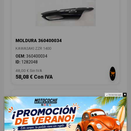
MOLDURA 360400034
KAWASAKI ZZR 1400
OEM:
360400034
ID:
1282048
48,00 € Sin IVA
58,08 € Con IVA
Do not show again.