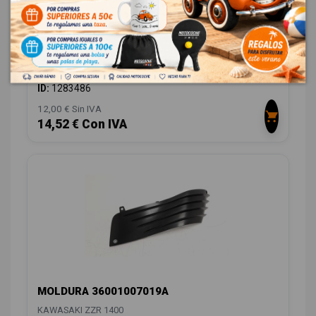
MOLDURA 320970013A
KAWASAKI ZZR 1400
OEM:
320970013A
ID:
1283486
12,00 € Sin IVA
14,52 € Con IVA
MOLDURA 36001007019A
KAWASAKI ZZR 1400