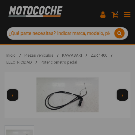
0
Inicio
/
Piezas vehículos
/
KAWASAKI
/
ZZR 1400
/
ELECTRICIDAD
/
Potenciometro pedal
‹
›