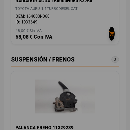
RADIADOR AGUA 164000N060 53764
TOYOTA AURIS 1.4 TURBODIESEL CAT
OEM:
164000N060
ID:
1033649
48,00 € Sin IVA
58,08 € Con IVA
SUSPENSIÓN / FRENOS
2
PALANCA FRENO 11329289