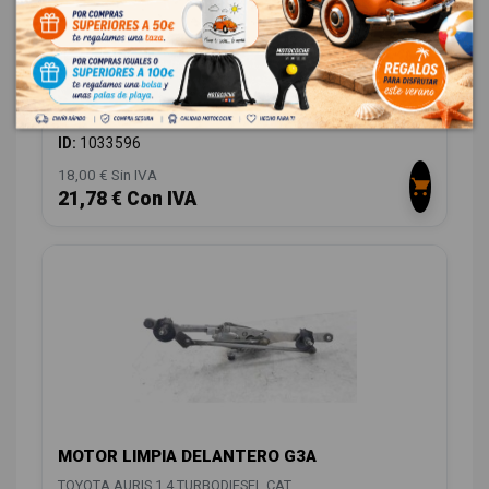
SENSOR 8918306010 0265005854
TOYOTA AURIS 1.4 TURBODIESEL CAT
OEM:
8918306010
ID:
1033596
18,00 € Sin IVA
21,78 € Con IVA
MOTOR LIMPIA DELANTERO G3A
TOYOTA AURIS 1.4 TURBODIESEL CAT