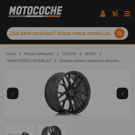
0
Inicio
/
Piezas vehículos
/
TOYOTA
/
AURIS
/
CARROCERÍA LATERALES
/
Maneta exterior delantera derecha
‹
›