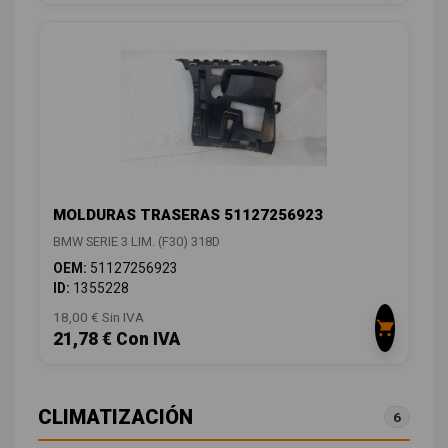
MOLDURAS TRASERAS 51127256923
BMW SERIE 3 LIM. (F30) 318D
OEM:
51127256923
ID:
1355228
18,00 € Sin IVA
21,78 € Con IVA
CLIMATIZACIÓN
6