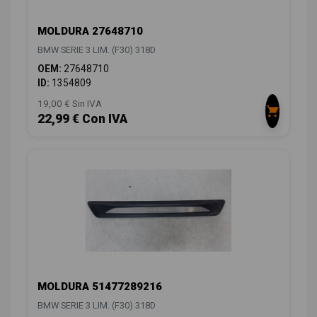
MOLDURA 27648710
BMW SERIE 3 LIM. (F30) 318D
OEM:
27648710
ID:
1354809
19,00 € Sin IVA
22,99 € Con IVA
MOLDURA 51477289216
BMW SERIE 3 LIM. (F30) 318D