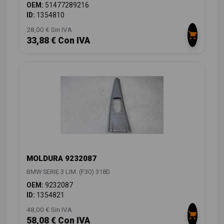
OEM:
51477289216
ID:
1354810
28,00 € Sin IVA
33,88 € Con IVA
MOLDURA 9232087
BMW SERIE 3 LIM. (F30) 318D
OEM:
9232087
ID:
1354821
48,00 € Sin IVA
58,08 € Con IVA