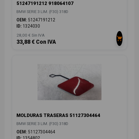
51247191212 918064107
BMW SERIE 3 LIM. (F30) 318D
OEM:
51247191212
ID:
1324030
28,00 € Sin IVA
33,88 € Con IVA
MOLDURAS TRASERAS 51127304464
BMW SERIE 3 LIM. (F30) 318D
OEM:
51127304464
ID:
1354802