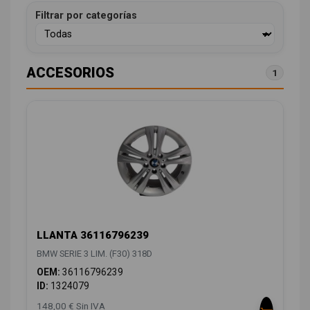
Filtrar por categorías
ACCESORIOS
1
LLANTA 36116796239
BMW SERIE 3 LIM. (F30) 318D
OEM:
36116796239
ID:
1324079
148,00 € Sin IVA