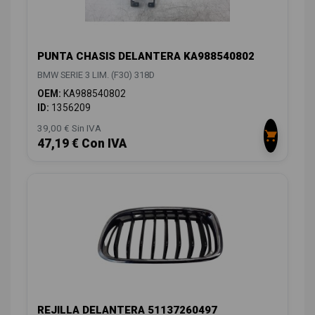
PUNTA CHASIS DELANTERA KA988540802
BMW SERIE 3 LIM. (F30) 318D
OEM:
KA988540802
ID:
1356209
39,00 € Sin IVA
47,19 € Con IVA
REJILLA DELANTERA 51137260497