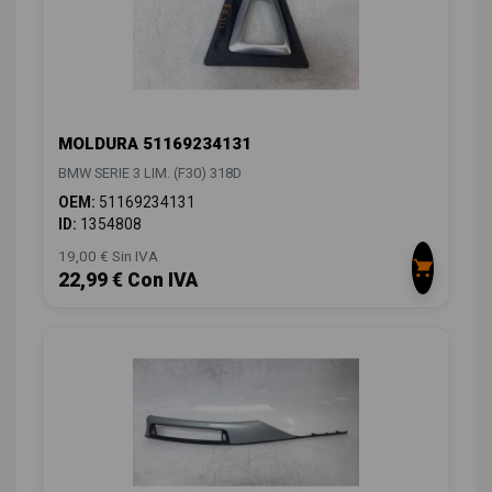
MOLDURA 51169234131
BMW SERIE 3 LIM. (F30) 318D
OEM:
51169234131
ID:
1354808
19,00 € Sin IVA
22,99 € Con IVA