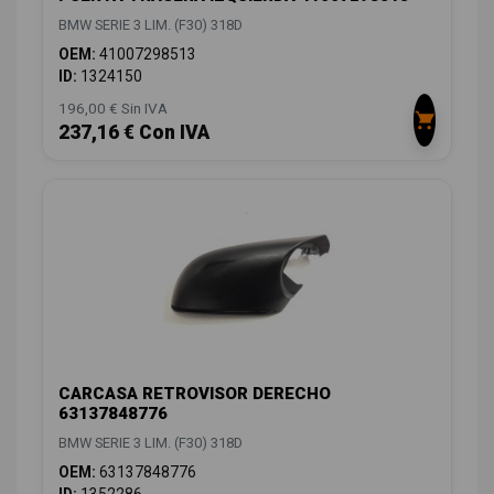
BMW SERIE 3 LIM. (F30) 318D
OEM:
41007298513
ID:
1324150
196,00 € Sin IVA
237,16 € Con IVA
CARCASA RETROVISOR DERECHO
63137848776
BMW SERIE 3 LIM. (F30) 318D
OEM:
63137848776
ID:
1352286