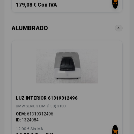
179,08 € Con IVA
ALUMBRADO
4
LUZ INTERIOR 61319312496
BMW SERIE 3 LIM. (F30) 318D
OEM:
61319312496
ID:
1324084
12,00 € Sin IVA