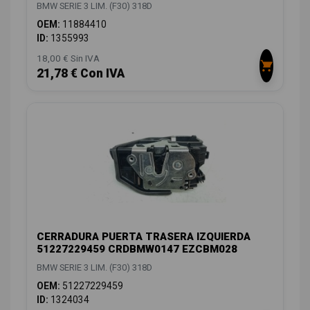
BMW SERIE 3 LIM. (F30) 318D
OEM:
11884410
ID:
1355993
18,00 € Sin IVA
21,78 € Con IVA
CERRADURA PUERTA TRASERA IZQUIERDA
51227229459 CRDBMW0147 EZCBM028
BMW SERIE 3 LIM. (F30) 318D
OEM:
51227229459
ID:
1324034