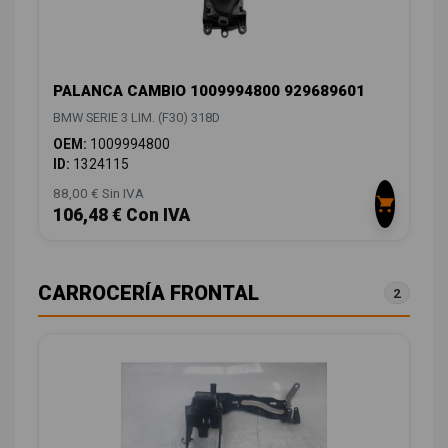
PALANCA CAMBIO 1009994800 929689601
BMW SERIE 3 LIM. (F30) 318D
OEM:
1009994800
ID:
1324115
88,00 € Sin IVA
106,48 € Con IVA
CARROCERÍA FRONTAL
2