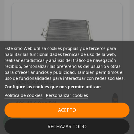
Este sitio Web utiliza cookies propias y de terceros para
habilitar las funcionalidades técnicas de uso de la web,
realizar estadísticas y análisis del tráfico de navegación
CONDENSADOR / RADIADOR AIRE
recibido, personalizar las preferencias del usuario y otras
ACONDICIONADO 64509335362 35970
para ofrecer anuncios y publicidad. También permitimos el
BMW SERIE 3 LIM. (F30) 318D
uso de funcionalidades para interactuar con redes sociales.
OEM:
64509335362
Configure las cookies que nos permite utilizar:
ID:
1324042
Política de cookies
Personalizar cookies
88,00 € Sin IVA
106,48 € Con IVA
ACEPTO
RECHAZAR TODO