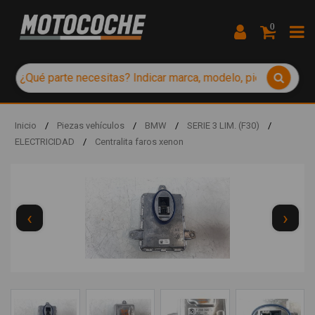
0
Inicio
/
Piezas vehículos
/
BMW
/
SERIE 3 LIM. (F30)
/
ELECTRICIDAD
/
Centralita faros xenon
‹
›