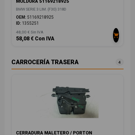
MOLDURA 51169218925
BMW SERIE 3 LIM. (F30) 318D
OEM:
51169218925
ID:
1355251
48,00 € Sin IVA
58,08 € Con IVA
CARROCERÍA TRASERA
4
CERRADURA MALETERO / PORTON