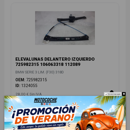
ELEVALUNAS DELANTERO IZQUIERDO
725982315 106063318 112089
BMW SERIE 3 LIM. (F30) 318D
OEM:
725982315
ID:
1324055
28,00 € Sin IVA
Do not show again.
33,88 € Con IVA