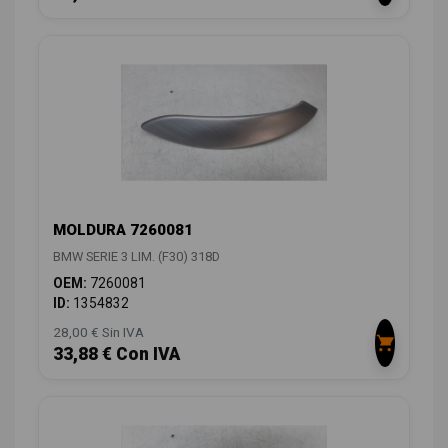
MOLDURA 7260081
BMW SERIE 3 LIM. (F30) 318D
OEM:
7260081
ID:
1354832
28,00 € Sin IVA
33,88 € Con IVA