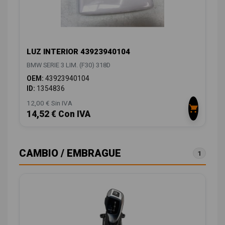
LUZ INTERIOR 43923940104
BMW SERIE 3 LIM. (F30) 318D
OEM:
43923940104
ID:
1354836
12,00 € Sin IVA
14,52 € Con IVA
CAMBIO / EMBRAGUE
1