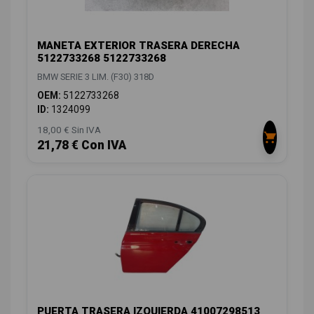
MANETA EXTERIOR TRASERA DERECHA
5122733268 5122733268
BMW SERIE 3 LIM. (F30) 318D
OEM:
5122733268
ID:
1324099
18,00 € Sin IVA
21,78 € Con IVA
PUERTA TRASERA IZQUIERDA 41007298513