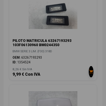
PILOTO MATRICULA 63267193293
103F06130960 BM0244350
BMW SERIE 3 LIM. (F30) 318D
OEM:
63267193293
ID:
1354524
8,26 € Sin IVA
9,99 € Con IVA