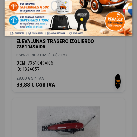
ELEVALUNAS TRASERO IZQUIERDO
7351049AI06
BMW SERIE 3 LIM. (F30) 318D
OEM:
7351049AI06
ID:
1324057
28,00 € Sin IVA
33,88 € Con IVA