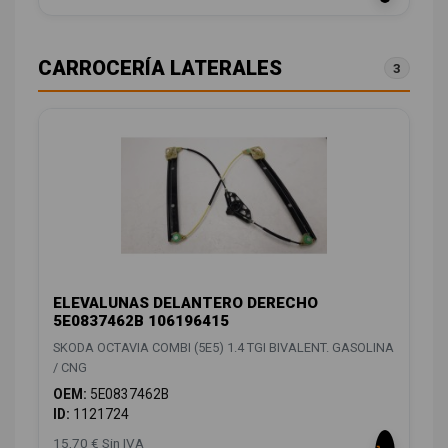
CARROCERÍA LATERALES
3
ELEVALUNAS DELANTERO DERECHO
5E0837462B 106196415
SKODA OCTAVIA COMBI (5E5) 1.4 TGI BIVALENT. GASOLINA
/ CNG
OEM:
5E0837462B
ID:
1121724
15,70 € Sin IVA