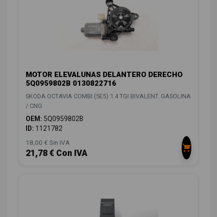
MOTOR ELEVALUNAS DELANTERO DERECHO
5Q0959802B 0130822716
SKODA OCTAVIA COMBI (5E5) 1.4 TGI BIVALENT. GASOLINA
/ CNG
OEM:
5Q0959802B
ID:
1121782
18,00 € Sin IVA
21,78 € Con IVA