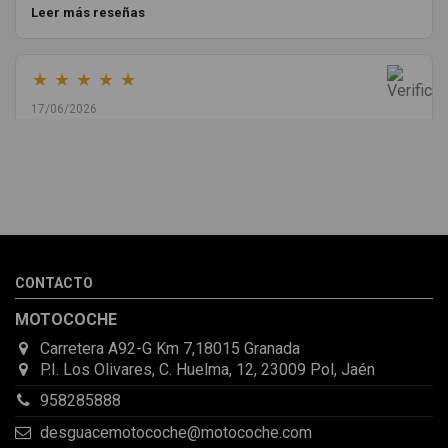
Leer más reseñas
★
★
★
★
★
17/06/2026
Melvin Valdez Valdez
He pedido desde Madrid una cremallera para mí furgo y me
sorprendió la rapidez con la que me gestionaron el envío, además
de que pocas veces compro piezas de Segundamano a distancia
por la incertidumbre de que pueda llegar averiada o con
desperfectos que no se aprecian por fotos. Al final todo perfecto,
CONTACTO
la pieza llegó correcta y bien embalada, además de llegarme 2
días antes de lo esperado.
MOTOCOCHE
Carretera A92-G Km 7,18015 Granada
P.I. Los Olivares, C. Huelma, 12, 23009 Pol, Jaén
958285888
desguacemotocoche@motocoche.com