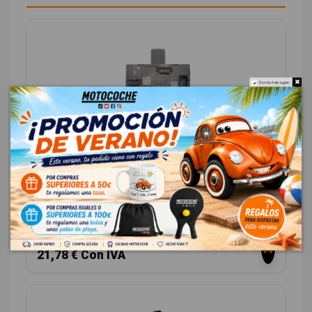
Do not show again.
MODULO CONFORT 5Q4959592E 5Q4959592B
SKODA OCTAVIA COMBI (5E5) 1.4 TGI BIVALENT. GASOLINA
/ CNG
OEM:
5Q4959592E
ID:
1121775
18,00 € Sin IVA
21,78 € Con IVA