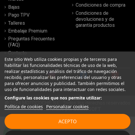
Condiciones de compra
Bajas
Condiciones de
Pago TPV
devoluciones y de
Talleres
garantía productos
Embalaje Premium
Preguntas Frecuentes
(FAQ)
Contacto
Este sitio Web utiliza cookies propias y de terceros para
SÍGUENOS EN
habilitar las funcionalidades técnicas de uso de la web,
realizar estadísticas y análisis del tráfico de navegación
recibido, personalizar las preferencias del usuario y otras
para ofrecer anuncios y publicidad. También permitimos el
uso de funcionalidades para interactuar con redes sociales.
Configure las cookies que nos permite utilizar:
© 2024 MOTOCOCHE, S.L . Todos los derechos reservados
Política de cookies
Personalizar cookies
| Desarrollado por
SeintoSOFT
Leer más reseñas
ACEPTO