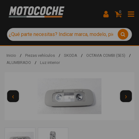
0
Inicio
/
Piezas vehículos
/
SKODA
/
OCTAVIA COMBI (5E5)
/
ALUMBRADO
/
Luz interior
‹
›