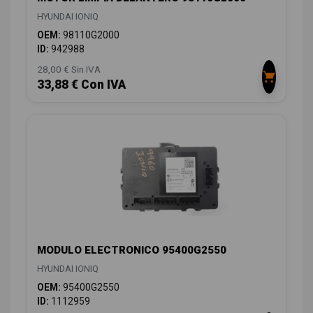
HYUNDAI IONIQ
OEM:
98110G2000
ID:
942988
28,00 € Sin IVA
33,88 € Con IVA
MODULO ELECTRONICO 95400G2550
HYUNDAI IONIQ
OEM:
95400G2550
ID:
1112959