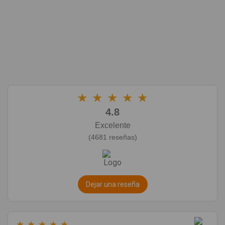
★
★
★
★
★
4.8
Excelente
(4681 reseñas)
Dejar una reseña
★
★
★
★
★