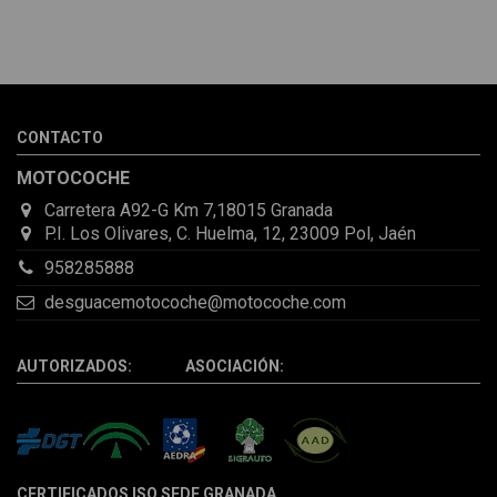
He pedido desde Madrid una cremallera para mí furgo y me
sorprendió la rapidez con la que me gestionaron el envío, además
de que pocas veces compro piezas de Segundamano a distancia
por la incertidumbre de que pueda llegar averiada o con
desperfectos que no se aprecian por fotos. Al final todo perfecto,
CONTACTO
la pieza llegó correcta y bien embalada, además de llegarme 2
días antes de lo esperado.
MOTOCOCHE
Carretera A92-G Km 7,18015 Granada
P.I. Los Olivares, C. Huelma, 12, 23009 Pol, Jaén
958285888
desguacemotocoche@motocoche.com
AUTORIZADOS: ASOCIACIÓN:
CERTIFICADOS ISO SEDE GRANADA