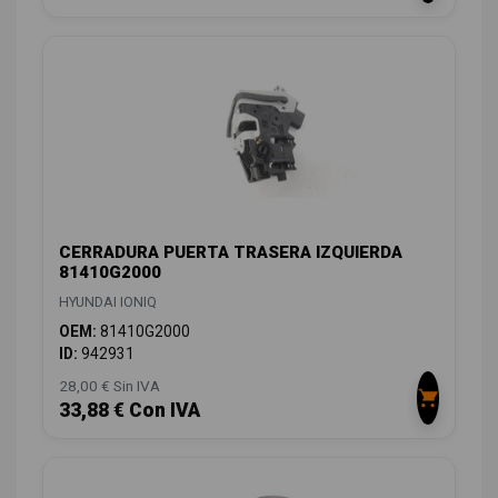
CERRADURA PUERTA TRASERA IZQUIERDA
81410G2000
HYUNDAI IONIQ
OEM:
81410G2000
ID:
942931
28,00 € Sin IVA
33,88 € Con IVA