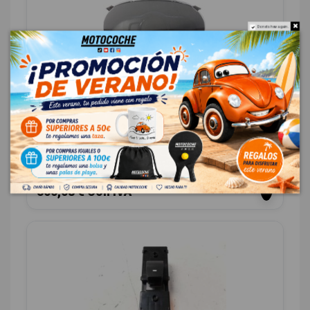
Do not show again.
CUADRO INSTRUMENTOS 94023G2350
HYUNDAI IONIQ
OEM:
94023G2350
ID:
942937
248,00 € Sin IVA
300,08 € Con IVA