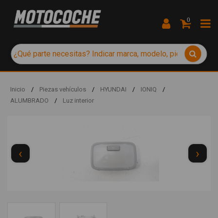
0
Inicio
/
Piezas vehículos
/
HYUNDAI
/
IONIQ
/
ALUMBRADO
/
Luz interior
‹
›