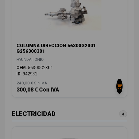
COLUMNA DIRECCION 56300G2301
G256300301
HYUNDAI IONIQ
OEM:
56300G2301
ID:
942932
248,00 € Sin IVA
300,08 € Con IVA
ELECTRICIDAD
4