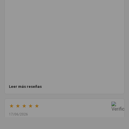
Leer más reseñas
★
★
★
★
★
17/06/2026
Melvin Valdez Valdez