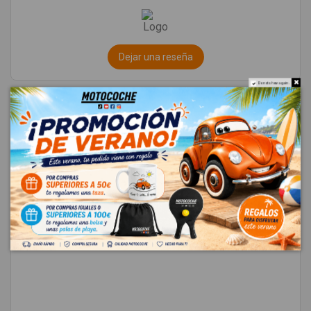
Dejar una reseña
Do not show again.
★
★
★
★
★
23/06/2026
Cristóbal Rosado
Muy buena experiencia. Les compré un puente delantero y me
llegó en perfecto estado, con un envío muy rápido. La
comunicación por WhatsApp es ágil y te aclaran todas las dudas.
Totalmente recomendado. Muchas gracias.