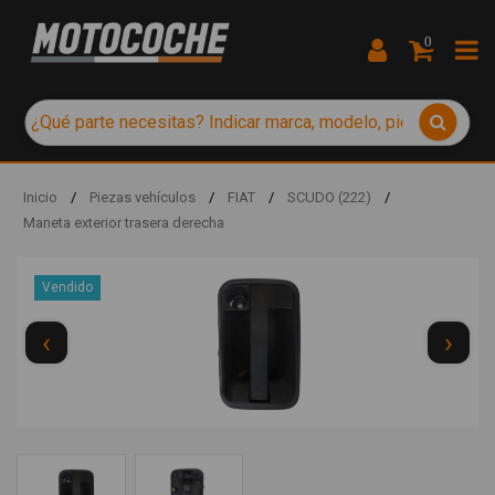
0
Inicio
/
Piezas vehículos
/
FIAT
/
SCUDO (222)
/
Maneta exterior trasera derecha
Vendido
‹
›