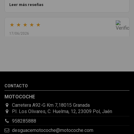
Leer más reseñas
★
★
★
★
★
17/06/2026
Melvin Valdez Valdez
He pedido desde Madrid una cremallera para mí furgo y me
sorprendió la rapidez con la que me gestionaron el envío, además
de que pocas veces compro piezas de Segundamano a distancia
por la incertidumbre de que pueda llegar averiada o con
desperfectos que no se aprecian por fotos. Al final todo perfecto,
CONTACTO
la pieza llegó correcta y bien embalada, además de llegarme 2
días antes de lo esperado.
MOTOCOCHE
Carretera A92-G Km 7,18015 Granada
P.I. Los Olivares, C. Huelma, 12, 23009 Pol, Jaén
958285888
desguacemotocoche@motocoche.com