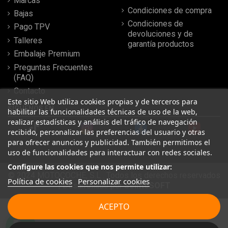
Marcas
Condiciones de compra
Bajas
Condiciones de
Pago TPV
devoluciones y de
Talleres
garantía productos
Embalaje Premium
Preguntas Frecuentes
(FAQ)
Contacto
Este sitio Web utiliza cookies propias y de terceros para
SÍGUENOS EN
habilitar las funcionalidades técnicas de uso de la web,
realizar estadísticas y análisis del tráfico de navegación
recibido, personalizar las preferencias del usuario y otras
para ofrecer anuncios y publicidad. También permitimos el
uso de funcionalidades para interactuar con redes sociales.
Configure las cookies que nos permite utilizar:
© 2024 MOTOCOCHE, S.L . Todos los derechos reservados
Política de cookies
Personalizar cookies
| Desarrollado por
SeintoSOFT
Leer más reseñas
ACEPTO