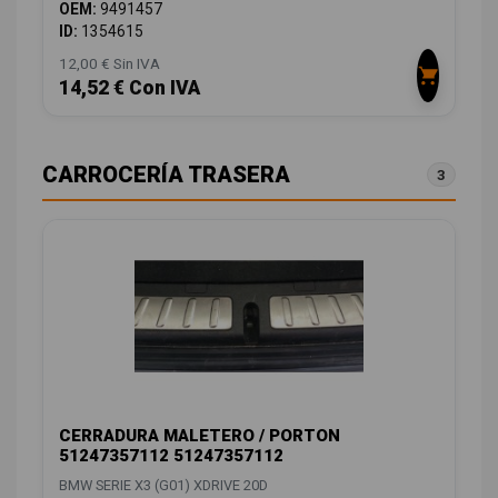
OEM:
9491457
ID:
1354615
12,00 € Sin IVA
14,52 € Con IVA
CARROCERÍA TRASERA
3
CERRADURA MALETERO / PORTON
51247357112 51247357112
BMW SERIE X3 (G01) XDRIVE 20D