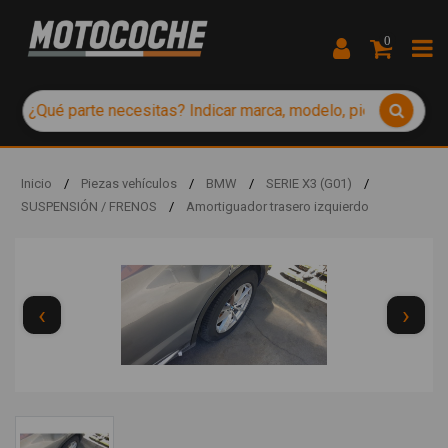
0
Inicio
/
Piezas vehículos
/
BMW
/
SERIE X3 (G01)
/
SUSPENSIÓN / FRENOS
/
Amortiguador trasero izquierdo
‹
›