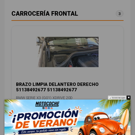
CARROCERÍA FRONTAL
3
BRAZO LIMPIA DELANTERO DERECHO
51138492677 51138492677
BMW SERIE X3 (G01) XDRIVE 20D
Do not show again.
OEM:
51138492677
ID:
1354605
19,00 € Sin IVA
22,99 € Con IVA