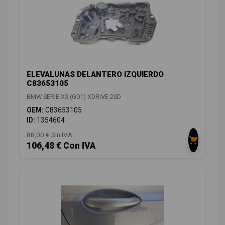
ELEVALUNAS DELANTERO IZQUIERDO
C83653105
BMW SERIE X3 (G01) XDRIVE 20D
OEM:
C83653105
ID:
1354604
88,00 € Sin IVA
106,48 € Con IVA