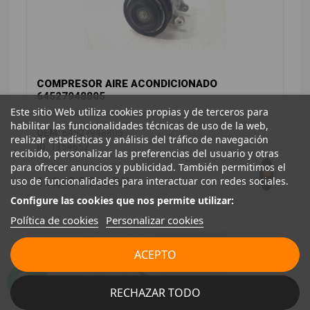
COMPRESOR AIRE ACONDICIONADO
64527948805
Este sitio Web utiliza cookies propias y de terceros para
BMW SERIE X3 (G01) XDRIVE 20D
habilitar las funcionalidades técnicas de uso de la web,
OEM:
64527948805
realizar estadísticas y análisis del tráfico de navegación
ID:
1354652
recibido, personalizar las preferencias del usuario y otras
para ofrecer anuncios y publicidad. También permitimos el
88,00 € Sin IVA
uso de funcionalidades para interactuar con redes sociales.
106,48 € Con IVA
Configure las cookies que nos permite utilizar:
Política de cookies
Personalizar cookies
ACEPTO
RECHAZAR TODO