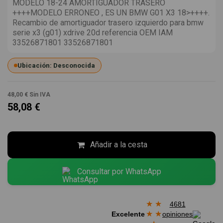
MODELO 18-24 AMORTIGUADOR TRASERO
++++MODELO ERRONEO , ES UN BMW G01 X3 18>++++.
Recambio de amortiguador trasero izquierdo para bmw
serie x3 (g01) xdrive 20d referencia OEM IAM
33526871801 33526871801
Ubicación: Desconocida
48,00 €
Sin IVA
58,08 €
Añadir a la cesta
Consultar por WhatsApp
★
★
4681
★
★
Excelente
opiniones