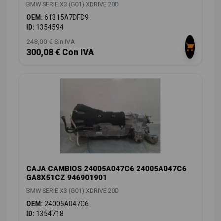
BMW SERIE X3 (G01) XDRIVE 20D
OEM:
61315A7DFD9
ID:
1354594
248,00 € Sin IVA
300,08 € Con IVA
CAJA CAMBIOS 24005A047C6 24005A047C6
GA8X51CZ 946901901
BMW SERIE X3 (G01) XDRIVE 20D
OEM:
24005A047C6
ID:
1354718