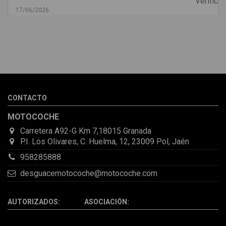
17/06/2026
Melvin Valdez Valdez
He pedido desde Madrid una cremallera para mí furgo y me
sorprendió la rapidez con la que me gestionaron el envío, además
de que pocas veces compro piezas de Segundamano a distancia
por la incertidumbre de que pueda llegar averiada o con
desperfectos que no se aprecian por fotos. Al final todo perfecto,
CONTACTO
la pieza llegó correcta y bien embalada, además de llegarme 2
días antes de lo esperado.
MOTOCOCHE
Carretera A92-G Km 7,18015 Granada
P.I. Los Olivares, C. Huelma, 12, 23009 Pol, Jaén
958285888
desguacemotocoche@motocoche.com
AUTORIZADOS: ASOCIACIÓN: