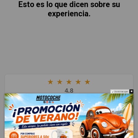
Esto es lo que dicen sobre su
experiencia.
★
★
★
★
★
4.8
Do not show again.
Excelente
(4681 reseñas)
Dejar una reseña