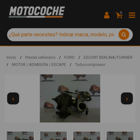
0
Inicio
/
Piezas vehículos
/
FORD
/
ESCORT BERLINA/TURNIER
/
MOTOR / ADMISIÓN / ESCAPE
/
Turbocompresor
‹
›